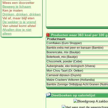
Wees een doorzetter
Beweeg je lichaam
Ken je maten
Drinken, drinken, drinken
Val af, maar blijf eten
De wekker is je vriend
Van uitstel komt afstel
Afvallen doe je niet
alleen
Producten waar 363 kcal per 100 g.
Productnaam
Cornflakes (Euro Shopper)
Bambix extra met peer en banaan (Bambix)
Boerencake, mix (Baukje)
Boterkoek, mix (Baukje)
Chocomelk, poeder (Cebe)
Auberginade, eko biologisch (Vivera)
Mon Chou Taart (Dr. Oetker)
Carnaval dipsaus (Duyvis)
Matze Crackers Volkoren (Hollandia)
Bambix Zonnige Ontbijtpap Acht Granen (Nutric
Dieetboeken op calorielijst