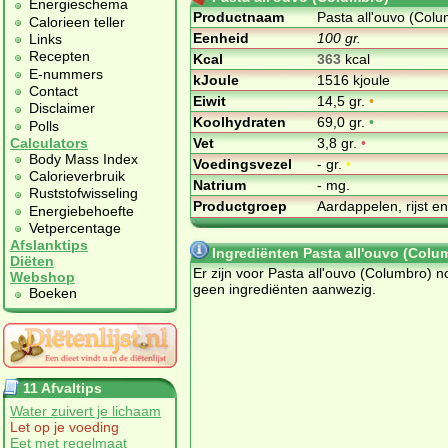
Energieschema
Productnaam
Pasta all'ouvo (Col
Calorieen teller
Eenheid
100 gr.
Links
Recepten
Kcal
363
kcal
E-nummers
kJoule
1516 kjoule
Contact
Eiwit
14,5 gr.
•
Disclaimer
Koolhydraten
69,0 gr.
•
Polls
Vet
3,8 gr.
•
Calculators
Body Mass Index
Voedingsvezel
- gr.
•
Calorieverbruik
Natrium
- mg.
Ruststofwisseling
Productgroep
Aardappelen, rijst e
Energiebehoefte
Vetpercentage
Afslanktips
Ingrediënten Pasta all'ouvo (Colu
Diëten
Er zijn voor Pasta all'ouvo (Columbro) n
Webshop
geen ingrediënten aanwezig.
Boeken
11 Afvaltips
Water zuivert je lichaam
Let op je voeding
Eet met regelmaat