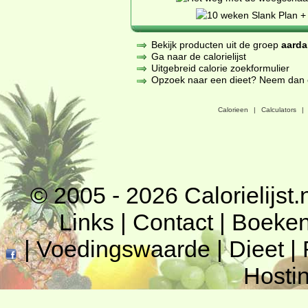
Bekijk producten uit de groep
aarda
Ga naar de calorielijst
Uitgebreid calorie zoekformulier
Opzoek naar een dieet? Neem dan een
Calorieen
|
Calculators
|
© 2005 - 2026
Calorielijst.
Links
|
Contact
|
Boeke
|
Voedingswaarde
|
Dieet
|
Hosti