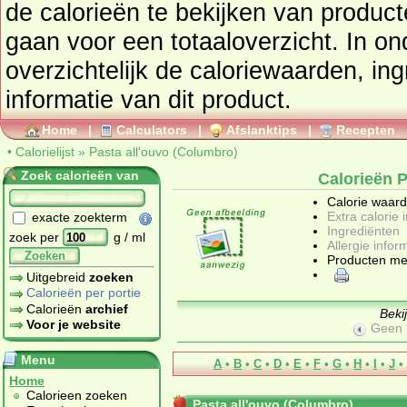
de calorieën te bekijken van produc
gaan voor een totaaloverzicht. In onderstaand tabel vindt u
overzichtelijk de caloriewaarden, ingrediënten en allergenen
informatie van dit product.
Home
|
Calculators
|
Afslanktips
|
Recepten
•
Calorielijst
»
Pasta all'ouvo (Columbro)
Zoek calorieën van
Calorieën P
Calorie waar
Extra calorie 
exacte zoekterm
Ingrediënten
zoek per
g / ml
Allergie infor
Zoeken
Producten me
Uitgebreid
zoeken
Calorieën per portie
Calorieën
archief
Beki
Voor je website
Geen 
Menu
A
•
B
•
C
•
D
•
E
•
F
•
G
•
H
•
I
•
J
•
Home
Calorieen zoeken
Pasta all'ouvo (Columbro)