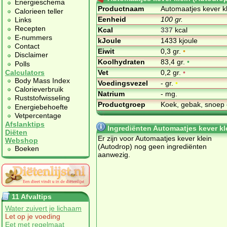
Energieschema
Productnaam
Automaatjes kever k
Calorieen teller
Eenheid
100 gr.
Links
Recepten
Kcal
337
kcal
E-nummers
kJoule
1433 kjoule
Contact
Eiwit
0,3 gr.
•
Disclaimer
Koolhydraten
83,4 gr.
•
Polls
Vet
0,2 gr.
•
Calculators
Body Mass Index
Voedingsvezel
- gr.
•
Calorieverbruik
Natrium
- mg.
Ruststofwisseling
Productgroep
Koek, gebak, snoep 
Energiebehoefte
Vetpercentage
Afslanktips
Ingrediënten Automaatjes kever kl
Diëten
Er zijn voor Automaatjes kever klein
Webshop
(Autodrop) nog geen ingrediënten
Boeken
aanwezig.
11 Afvaltips
Water zuivert je lichaam
Let op je voeding
Eet met regelmaat