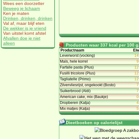
Wees een doorzetter
Beweeg je lichaam
Ken je maten
Drinken, drinken, drinken
Val af, maar blijf eten
De wekker is je vriend
Van uitstel komt afstel
Afvallen doe je niet
alleen
Producten waar 337 kcal per 100 g.
Productnaam
Eiw
Leverworst (vocking)
14
Maïs, hele korrel
9
Farfalle pasta (Plus)
12
Fusilli tricolore (Plus)
12
Tagliatelle (Primo)
12
Zilvervliesrijst, ongekookt (Bosto)
7
Suikerbrood (Aldi)
7
American cake, mix (Baukje)
0
Dropberen (Katja)
4
Mix matjes (Katja)
5
Dieetboeken op calorielijst