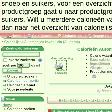
snoep en suikers
, voor een overzicht van producten uit deze
productgroep gaat u naar productg
suikers
. Wilt u meerdere calorieën 
dan naar het overzicht van calorielij
Home
|
Calculators
|
Afslanktips
|
Recepten
•
Calorielijst
»
Automaatjes kever klein (Autodrop)
Zoek calorieën van
Calorieën Autom
Calorie waar
Extra calorie 
exacte zoekterm
Ingrediënten
zoek per
g / ml
Allergie infor
Zoeken
Producten me
Uitgebreid
zoeken
Calorieën per portie
Calorieën
archief
Beki
Voor je website
Geen 
Menu
A
•
B
•
C
•
D
•
E
•
F
•
G
•
H
•
I
•
J
•
Home
Calorieen zoeken
Automaatjes kever klein (Autodrop