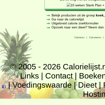
Bekijk producten uit de groep
koek,
Ga naar de calorielijst
Uitgebreid calorie zoekformulier
Opzoek naar een dieet? Neem dan een
Calorieen
|
Calculators
|
© 2005 - 2026
Calorielijst.
Links
|
Contact
|
Boeke
|
Voedingswaarde
|
Dieet
|
Hosti