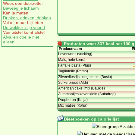
Wees een doorzetter
Beweeg je lichaam
Ken je maten
Drinken, drinken, drinken
Val af, maar blijf eten
De wekker is je vriend
Van uitstel komt afstel
Afvallen doe je niet
alleen
Producten waar 337 kcal per 100 g.
Productnaam
Ei
Leverworst (vocking)
1
Maïs, hele korrel
Farfalle pasta (Plus)
1
Tagliatelle (Primo)
1
Zilvervliesrijst, ongekookt (Bosto)
Suikerbrood (Aldi)
American cake, mix (Baukje)
Automaatjes kever klein (Autodrop)
Dropberen (Katja)
Mix matjes (Katja)
Dieetboeken op calorielijst