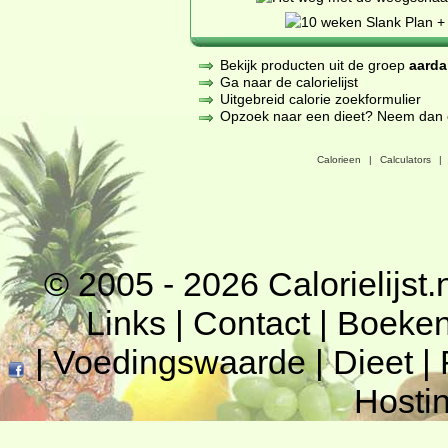
Bekijk producten uit de groep
aarda
Ga naar de calorielijst
Uitgebreid calorie zoekformulier
Opzoek naar een dieet? Neem dan een
Calorieen
|
Calculators
|
© 2005 - 2026
Calorielijst.
Links
|
Contact
|
Boeke
|
Voedingswaarde
|
Dieet
|
Hosti