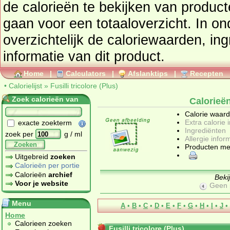
de calorieën te bekijken van produc
gaan voor een totaaloverzicht. In onderstaand tabel vindt u
overzichtelijk de caloriewaarden, ingrediënten en allergenen
informatie van dit product.
Home
|
Calculators
|
Afslanktips
|
Recepten
•
Calorielijst
»
Fusilli tricolore (Plus)
Zoek calorieën van
Calorieën
Calorie waar
Extra calorie 
exacte zoekterm
Ingrediënten
zoek per
g / ml
Allergie infor
Zoeken
Producten me
Uitgebreid
zoeken
Calorieën per portie
Calorieën
archief
Beki
Voor je website
Geen 
Menu
A
•
B
•
C
•
D
•
E
•
F
•
G
•
H
•
I
•
J
•
Home
Calorieen zoeken
Fusilli tricolore (Plus)