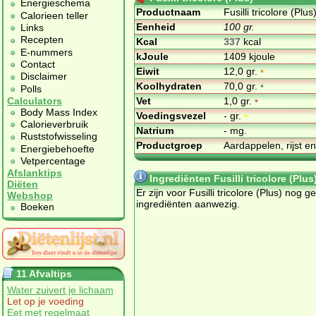
Energieschema
Productnaam
Fusilli tricolore (Plus
Calorieen teller
Eenheid
100 gr.
Links
Recepten
Kcal
337
kcal
E-nummers
kJoule
1409 kjoule
Contact
Eiwit
12,0 gr.
•
Disclaimer
Koolhydraten
70,0 gr.
•
Polls
Vet
1,0 gr.
•
Calculators
Body Mass Index
Voedingsvezel
- gr.
•
Calorieverbruik
Natrium
- mg.
Ruststofwisseling
Productgroep
Aardappelen, rijst e
Energiebehoefte
Vetpercentage
Afslanktips
Ingrediënten Fusilli tricolore (Plus
Diëten
Er zijn voor Fusilli tricolore (Plus) nog g
Webshop
ingrediënten aanwezig.
Boeken
11 Afvaltips
Water zuivert je lichaam
Let op je voeding
Eet met regelmaat