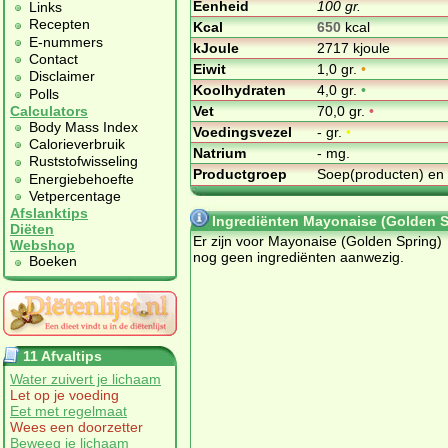
Eenheid
100 gr.
Links
Recepten
Kcal
650
kcal
E-nummers
kJoule
2717 kjoule
Contact
Eiwit
1,0 gr.
•
Disclaimer
Koolhydraten
4,0 gr.
•
Polls
Vet
70,0 gr.
•
Calculators
Body Mass Index
Voedingsvezel
- gr.
•
Calorieverbruik
Natrium
- mg.
Ruststofwisseling
Productgroep
Soep(producten) en
Energiebehoefte
Vetpercentage
Afslanktips
Ingrediënten Mayonaise (Golden S
Diëten
Er zijn voor Mayonaise (Golden Spring)
Webshop
nog geen ingrediënten aanwezig.
Boeken
11 Afvaltips
Water zuivert je lichaam
Let op je voeding
Eet met regelmaat
Wees een doorzetter
Beweeg je lichaam