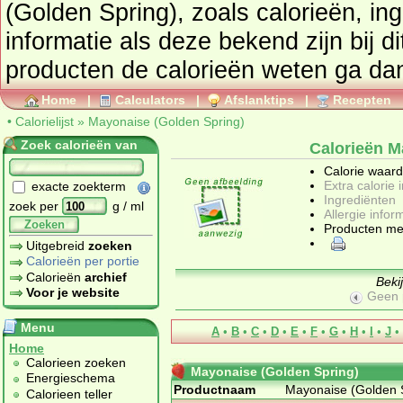
(Golden Spring), zoals calorieën, ingrediënten en allergenen
informatie als deze bekend zijn bij dit product. Wilt u van ande
producten de calorieën weten ga da
Home
|
Calculators
|
Afslanktips
|
Recepten
•
Calorielijst
»
Mayonaise (Golden Spring)
Zoek calorieën van
Calorieën M
Calorie waar
Extra calorie 
exacte zoekterm
Ingrediënten
zoek per
g / ml
Allergie infor
Zoeken
Producten me
Uitgebreid
zoeken
Calorieën per portie
Calorieën
archief
Beki
Voor je website
Geen 
Menu
A
•
B
•
C
•
D
•
E
•
F
•
G
•
H
•
I
•
J
•
Home
Calorieen zoeken
Mayonaise (Golden Spring)
Energieschema
Productnaam
Mayonaise (Golden 
Calorieen teller