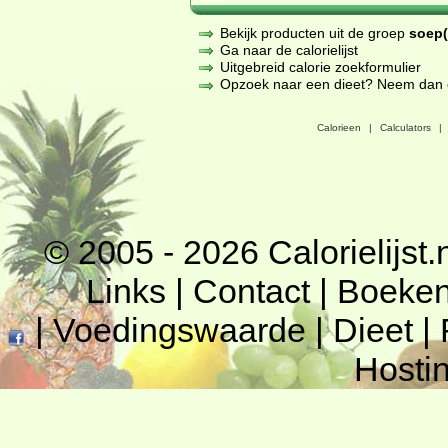
Bekijk producten uit de groep
soep(
Ga naar de calorielijst
Uitgebreid calorie zoekformulier
Opzoek naar een dieet? Neem dan een
Calorieen
|
Calculators
|
© 2005 - 2026
Calorielijst.
Links
|
Contact
|
Boeke
|
Voedingswaarde
|
Dieet
|
Hosti