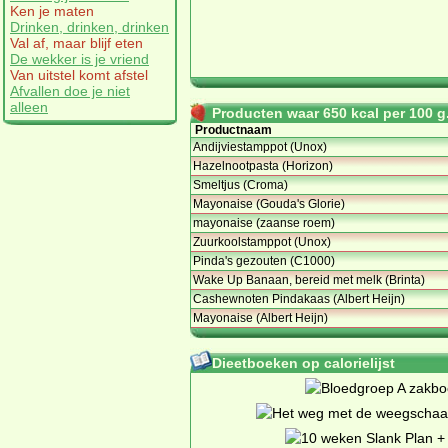
Ken je maten
Drinken, drinken, drinken
Val af, maar blijf eten
De wekker is je vriend
Van uitstel komt afstel
Afvallen doe je niet
alleen
Producten waar 650 kcal per 100 g.
Productnaam
Andijviestamppot (Unox)
Hazelnootpasta (Horizon)
Smeltjus (Croma)
Mayonaise (Gouda's Glorie)
mayonaise (zaanse roem)
Zuurkoolstamppot (Unox)
Pinda's gezouten (C1000)
Wake Up Banaan, bereid met melk (Brinta)
Cashewnoten Pindakaas (Albert Heijn)
Mayonaise (Albert Heijn)
Dieetboeken op calorielijst