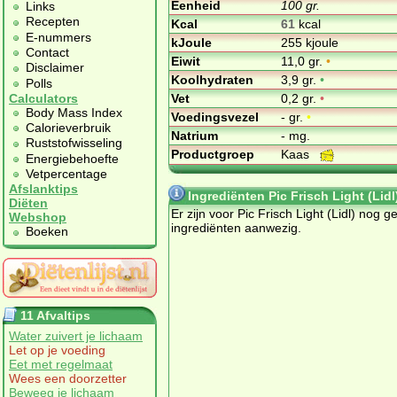
Eenheid
100 gr.
Links
Recepten
Kcal
61
kcal
E-nummers
kJoule
255 kjoule
Contact
Eiwit
11,0 gr.
•
Disclaimer
Koolhydraten
3,9 gr.
•
Polls
Vet
0,2 gr.
•
Calculators
Body Mass Index
Voedingsvezel
- gr.
•
Calorieverbruik
Natrium
- mg.
Ruststofwisseling
Productgroep
Kaas
Energiebehoefte
Vetpercentage
Afslanktips
Ingrediënten Pic Frisch Light (Lidl
Diëten
Er zijn voor Pic Frisch Light (Lidl) nog g
Webshop
ingrediënten aanwezig.
Boeken
11 Afvaltips
Water zuivert je lichaam
Let op je voeding
Eet met regelmaat
Wees een doorzetter
Beweeg je lichaam