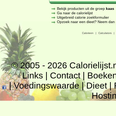
Bekijk producten uit de groep
kaas
Ga naar de calorielijst
Uitgebreid calorie zoekformulier
Opzoek naar een dieet? Neem dan een
Calorieen
|
Calculators
|
© 2005 - 2026
Calorielijst.
Links
|
Contact
|
Boeke
|
Voedingswaarde
|
Dieet
|
Hosti