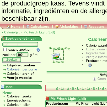
de productgroep
kaas
. Tevens vindt u ook de uitgebreide calorie
informatie, ingrediënten en de allergenen informatie 
beschikbaar zijn.
Home
|
Calculators
|
Afslanktips
|
Recepten
•
Calorielijst
»
Pic Frisch Light (Lidl)
Zoek calorieën van
Calorieën
Calorie waar
Extra calorie 
exacte zoekterm
Ingrediënten
zoek per
g / ml
Allergie infor
Zoeken
Producten me
Uitgebreid
zoeken
Calorieën per portie
Calorieën
archief
Beki
Voor je website
Geen 
Menu
A
•
B
•
C
•
D
•
E
•
F
•
G
•
H
•
I
•
J
•
Home
Calorieen zoeken
Pic Frisch Light (Lidl)
Energieschema
Productnaam
Pic Frisch Light (Lidl
Calorieen teller