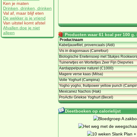
Ken je maten
Drinken, drinken, drinken
Val af, maar blijf eten
De wekker is je vriend
Van uitstel komt afstel
Afvallen doe je niet
alleen
Producten waar 61 kcal per 100 g. i
Productnaam
Kabeljauwfilet, provencaals (Aldi)
Vis in dragonsaus (Carrefour)
Biologische Erwtensoep met Stukjes Rookworst
Tuinerwtjes en Worteltjes Zeer Fijn Diepvries
Aardappelpuree naturel (C1000)
Magere verse kaas (Milsa)
Volle Yoghurt (Campina)
Yogho yogho, fruitpower yellow punch (Campi
Mexicanez Nachos (Hak)
ProActiv Griekse Yoghurt (Becel)
Dieetboeken op calorielijst