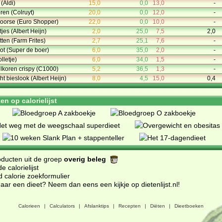
 (Aldi)
15,0
0,0
13,0
-
ren (Colruyt)
20,0
0,0
12,0
-
noorse (Euro Shopper)
22,0
0,0
10,0
-
jes (Albert Heijn)
2,0
25,0
7,5
2,0
ten (Farm Frites)
2,7
25,1
7,6
-
oot (Super de boer)
6,0
35,0
2,0
-
letje)
6,0
34,0
1,5
-
lkoren crispy (C1000)
5,2
36,5
1,3
-
ht bieslook (Albert Heijn)
8,0
4,5
15,0
0,4
n op calorielijst
oducten uit de groep
overig beleg
 calorielijst
d calorie zoekformulier
ar een dieet? Neem dan eens een kijkje op dietenlijst.nl
!
Calorieen
|
Calculators
|
Afslanktips
|
Recepten
|
Diëten
|
Dieetboeken