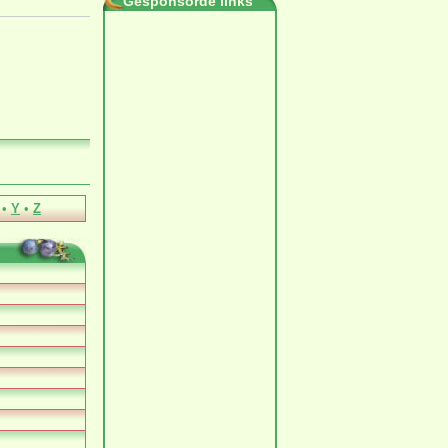
Gesponsorde links
•
Y
•
Z