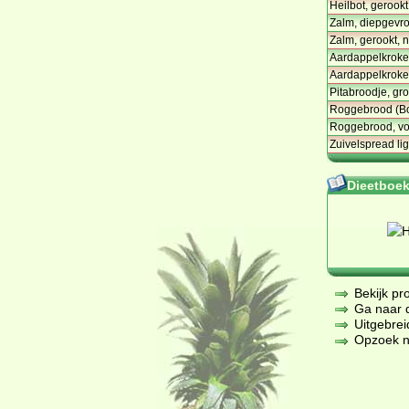
Heilbot, gerookt
Zalm, diepgevro
Zalm, gerookt, 
Aardappelkroket
Aardappelkroket
Pitabroodje, gr
Roggebrood (Bol
Roggebrood, vo
Zuivelspread lig
Dieetboeke
Bekijk pr
Ga naar de
Uitgebrei
Opzoek na