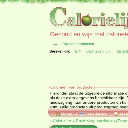
Gezond en wijs met calorieën 
Top dieet producten
Bereken uw:
BMI
Calorieverbruik
Ruststo
Calorieën van producten
Hieronder staat de uitgebreide informatie over calorieën,
als deze extra gegevens beschikbaar zijn.
nieuwsgierig naar andere producten en hun calorische waarden ga dan na
kunt u alle producten uit productgroep
over
Home
|
Calculators
|
Afsl
•
Calorielijst
»
Fruitbeleg, aardbeien (Tama