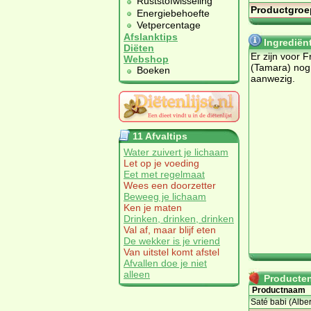
Ruststofwisseling
Productgroe
Energiebehoefte
Vetpercentage
Afslanktips
Ingrediën
Diëten
Er zijn voor F
Webshop
(Tamara) nog
Boeken
aanwezig.
11 Afvaltips
Water zuivert je lichaam
Let op je voeding
Eet met regelmaat
Wees een doorzetter
Beweeg je lichaam
Ken je maten
Drinken, drinken, drinken
Val af, maar blijf eten
De wekker is je vriend
Van uitstel komt afstel
Afvallen doe je niet
alleen
Producten 
Productnaam
Saté babi (Alber