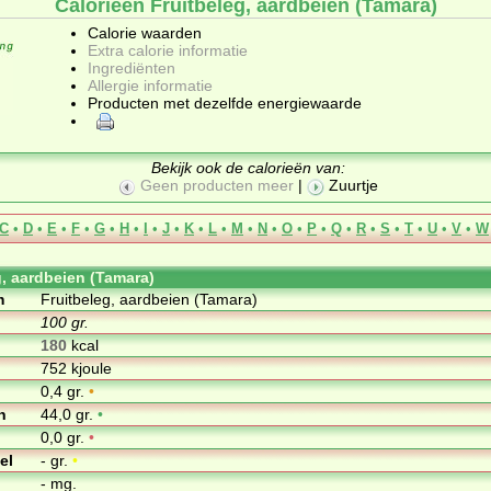
Calorieën Fruitbeleg, aardbeien (Tamara)
Calorie waarden
Extra calorie informatie
Ingrediënten
Allergie informatie
Producten met dezelfde energiewaarde
Bekijk ook de calorieën van:
Geen producten meer
|
Zuurtje
C
•
D
•
E
•
F
•
G
•
H
•
I
•
J
•
K
•
L
•
M
•
N
•
O
•
P
•
Q
•
R
•
S
•
T
•
U
•
V
•
W
g, aardbeien (Tamara)
m
Fruitbeleg, aardbeien (Tamara)
100 gr.
180
kcal
752 kjoule
0,4 gr.
•
n
44,0 gr.
•
0,0 gr.
•
el
- gr.
•
- mg.