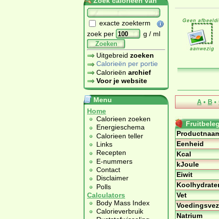
Zoek calorieën van
exacte zoekterm
zoek per
g / ml
Zoeken
Uitgebreid
zoeken
Calorieën per portie
Calorieën
archief
Voor je website
Menu
A
•
B
•
Home
Calorieen zoeken
Fruitbele
Energieschema
Productnaa
Calorieen teller
Eenheid
Links
Recepten
Kcal
E-nummers
kJoule
Contact
Eiwit
Disclaimer
Koolhydrate
Polls
Vet
Calculators
Body Mass Index
Voedingsvez
Calorieverbruik
Natrium