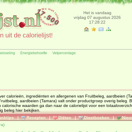
Het is vandaag
vrijdag 07 augustus 2026
17:28:22
uit de calorielijst!
fwisseling
Energiebehoefte
Vetpercentage
 ingrediënten en allergenen van Fruitbeleg, aardbeien (Tamara)
 Fruitbeleg, aardbeien (Tamara) valt onder productgroep
overig beleg
. Bent u
ar de calorielijst voor een totaaloverzicht. Ook
ig beleg
hier bekijken.
anktips
|
Recepten
|
Diëten
|
Dieetboeken
|
Nieu
ra)