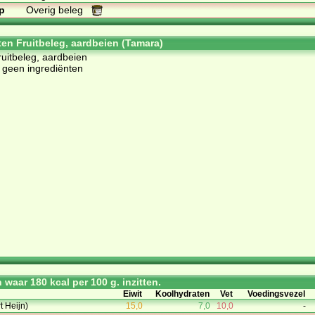
p
Overig beleg
ten Fruitbeleg, aardbeien (Tamara)
ruitbeleg, aardbeien
 geen ingrediënten
waar 180 kcal per 100 g. inzitten.
Eiwit
Koolhydraten
Vet
Voedingsvezel
t Heijn)
15,0
7,0
10,0
-