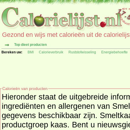
Gezond en wijs met calorieën uit de calorielijs
Top dieet producten
Bereken uw:
BMI
Calorieverbruik
Ruststofwisseling
Energiebehoefte
Calorieën van producten
Hieronder staat de uitgebreide infor
ingrediënten en allergenen van Smeltkaas (Aldi) als deze extra
gegevens beschikbaar zijn. Smeltkaa
productgroep
kaas
. Bent u nieuwsgierig naar andere producten