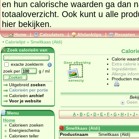
en hun calorische waarden ga dan naar de calorielijst voor een
totaaloverzicht. Ook kunt u alle pro
hier bekijken.
Home
|
Calculators
|
Afslanktips
|
Recepten
•
Calorielijst
»
Smeltkaas (Aldi)
Zoek calorieën van
Calori
Calorie waar
Extra calorie 
exacte zoekterm
Ingrediënten
zoek per
g / ml
Allergie infor
Zoeken
Producten me
Uitgebreid
zoeken
Calorieën per portie
Calorieën
archief
Beki
Voor je website
Geen 
Menu
A
•
B
•
C
•
D
•
E
•
F
•
G
•
H
•
I
•
J
•
Home
Calorieen zoeken
Smeltkaas (Aldi)
Energieschema
Productnaam
Smeltkaas (Aldi)
Calorieen teller