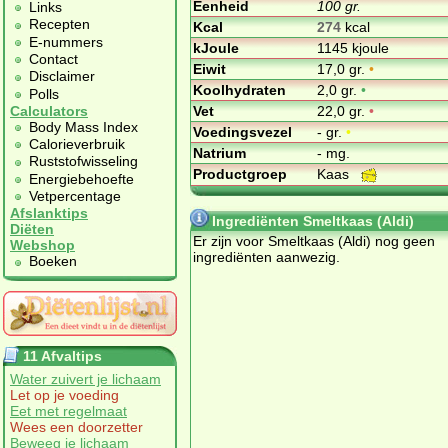
Eenheid
100 gr.
Links
Recepten
Kcal
274
kcal
E-nummers
kJoule
1145 kjoule
Contact
Eiwit
17,0 gr.
•
Disclaimer
Koolhydraten
2,0 gr.
•
Polls
Vet
22,0 gr.
•
Calculators
Body Mass Index
Voedingsvezel
- gr.
•
Calorieverbruik
Natrium
- mg.
Ruststofwisseling
Productgroep
Kaas
Energiebehoefte
Vetpercentage
Afslanktips
Ingrediënten Smeltkaas (Aldi)
Diëten
Er zijn voor Smeltkaas (Aldi) nog geen
Webshop
ingrediënten aanwezig.
Boeken
11 Afvaltips
Water zuivert je lichaam
Let op je voeding
Eet met regelmaat
Wees een doorzetter
Beweeg je lichaam