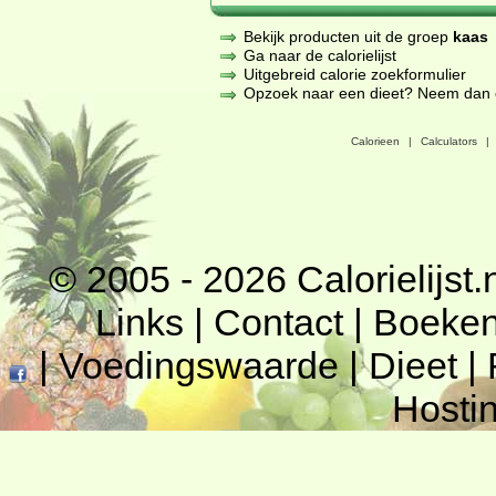
Bekijk producten uit de groep
kaas
Ga naar de calorielijst
Uitgebreid calorie zoekformulier
Opzoek naar een dieet? Neem dan een
Calorieen
|
Calculators
|
© 2005 - 2026
Calorielijst.
Links
|
Contact
|
Boeke
|
Voedingswaarde
|
Dieet
|
Hosti