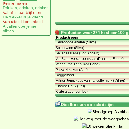
Ken je maten
Drinken, drinken, drinken
Val af, maar blijf eten
De wekker is je vriend
Van uitstel komt afstel
Afvallen doe je niet
alleen
Producten waar 274 kcal per 100 g.
Productnaam
Gedroogde erwten (Silvo)
Spliterwten (Silvo)
Selleriesalade (Bon Appetit)
Val Blanc verse roomkaas (Danland Foods)
Winegums, light (Red Band)
Pizza, 4 kazen (Aldi)
Roggemeel
Milner Jong, kaas van halfvolle melk (Milner)
Chèvre Doux (Eru)
Krabsalade (Jumbo)
Dieetboeken op calorielijst