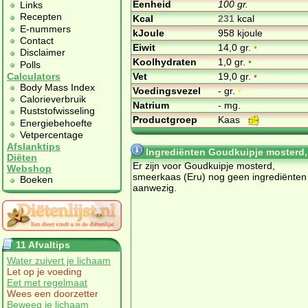
Eenheid
100 gr.
Links
Recepten
Kcal
231
kcal
E-nummers
kJoule
958 kjoule
Contact
Eiwit
14,0 gr.
•
Disclaimer
Koolhydraten
1,0 gr.
•
Polls
Vet
19,0 gr.
•
Calculators
Body Mass Index
Voedingsvezel
- gr.
•
Calorieverbruik
Natrium
- mg.
Ruststofwisseling
Productgroep
Kaas
Energiebehoefte
Vetpercentage
Afslanktips
Ingrediënten Goudkuipje mosterd,
Diëten
Er zijn voor Goudkuipje mosterd,
Webshop
smeerkaas (Eru) nog geen ingrediënten
Boeken
aanwezig.
11 Afvaltips
Water zuivert je lichaam
Let op je voeding
Eet met regelmaat
Wees een doorzetter
Beweeg je lichaam