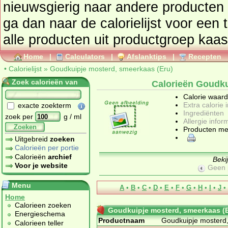
nieuwsgierig naar andere producten
ga dan naar de calorielijst voor een totaaloverzicht. Ook kunt u
alle producten uit productgroep
kaas
Home
|
Calculators
|
Afslanktips
|
Recepten
•
Calorielijst
»
Goudkuipje mosterd, smeerkaas (Eru)
Zoek calorieën van
Calorieën Goudku
Calorie waar
Extra calorie 
exacte zoekterm
Ingrediënten
zoek per
g / ml
Allergie infor
Zoeken
Producten me
Uitgebreid
zoeken
Calorieën per portie
Calorieën
archief
Beki
Voor je website
Geen 
Menu
A
•
B
•
C
•
D
•
E
•
F
•
G
•
H
•
I
•
J
•
Home
Calorieen zoeken
Goudkuipje mosterd, smeerkaas (E
Energieschema
Productnaam
Goudkuipje mosterd
Calorieen teller