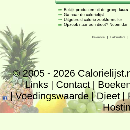
Bekijk producten uit de groep
kaas
Ga naar de calorielijst
Uitgebreid calorie zoekformulier
Opzoek naar een dieet? Neem dan een
Calorieen
|
Calculators
|
© 2005 - 2026
Calorielijst.
Links
|
Contact
|
Boeke
|
Voedingswaarde
|
Dieet
|
Hosti