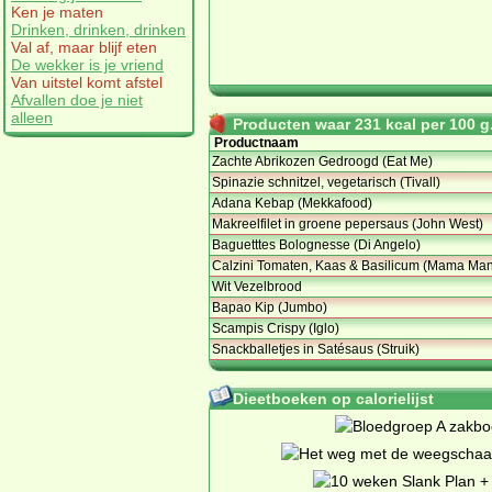
Ken je maten
Drinken, drinken, drinken
Val af, maar blijf eten
De wekker is je vriend
Van uitstel komt afstel
Afvallen doe je niet
alleen
Producten waar 231 kcal per 100 g.
Productnaam
Zachte Abrikozen Gedroogd (Eat Me)
Spinazie schnitzel, vegetarisch (Tivall)
Adana Kebap (Mekkafood)
Makreelfilet in groene pepersaus (John West)
Baguetttes Bolognesse (Di Angelo)
Calzini Tomaten, Kaas & Basilicum (Mama Ma
Wit Vezelbrood
Bapao Kip (Jumbo)
Scampis Crispy (Iglo)
Snackballetjes in Satésaus (Struik)
Dieetboeken op calorielijst