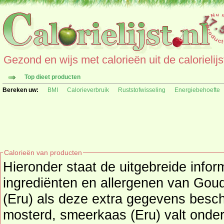
Gezond en wijs met calorieën uit de calorielijs
Top dieet producten
Bereken uw:
BMI
Calorieverbruik
Ruststofwisseling
Energiebehoefte
Calorieën van producten
Hieronder staat de uitgebreide infor
ingrediënten en allergenen van Goudkuipje mosterd, smeerkaas
(Eru) als deze extra gegevens besch
mosterd, smeerkaas (Eru) valt onde