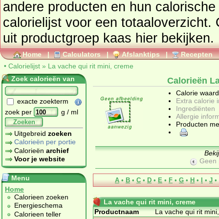
andere producten en hun calorische waar
calorielijst voor een totaaloverzicht
uit productgroep
kaas
hier bekijken.
Home
|
Calculators
|
Afslanktips
|
Recepten
•
Calorielijst
»
La vache qui rit mini, creme
Zoek calorieën van
Calorieën La
Calorie waar
Extra calorie 
exacte zoekterm
Ingrediënten
zoek per
g / ml
Allergie infor
Zoeken
Producten me
Uitgebreid
zoeken
Calorieën per portie
Calorieën
archief
Beki
Voor je website
Geen 
Menu
A
•
B
•
C
•
D
•
E
•
F
•
G
•
H
•
I
•
J
•
Home
Calorieen zoeken
La vache qui rit mini, creme
Energieschema
Productnaam
La vache qui rit min
Calorieen teller