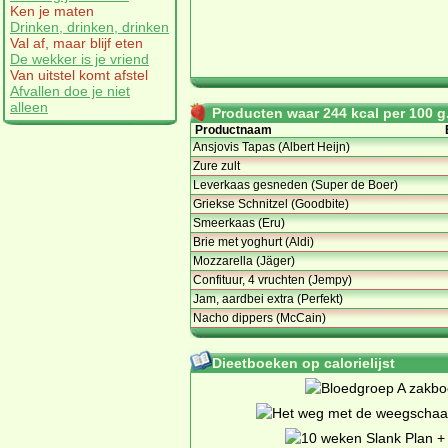
Ken je maten
Drinken, drinken, drinken
Val af, maar blijf eten
De wekker is je vriend
Van uitstel komt afstel
Afvallen doe je niet
alleen
Producten waar 244 kcal per 100 g.
Productnaam
Ansjovis Tapas (Albert Heijn)
Zure zult
Leverkaas gesneden (Super de Boer)
Griekse Schnitzel (Goodbite)
Smeerkaas (Eru)
Brie met yoghurt (Aldi)
Mozzarella (Jäger)
Confituur, 4 vruchten (Jempy)
Jam, aardbei extra (Perfekt)
Nacho dippers (McCain)
Dieetboeken op calorielijst