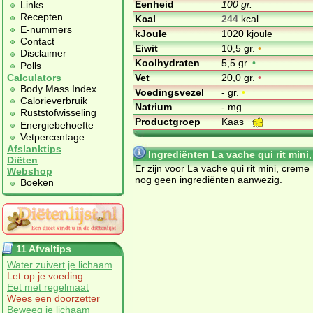
Eenheid
100 gr.
Links
Recepten
Kcal
244
kcal
E-nummers
kJoule
1020 kjoule
Contact
Eiwit
10,5 gr.
•
Disclaimer
Koolhydraten
5,5 gr.
•
Polls
Vet
20,0 gr.
•
Calculators
Body Mass Index
Voedingsvezel
- gr.
•
Calorieverbruik
Natrium
- mg.
Ruststofwisseling
Productgroep
Kaas
Energiebehoefte
Vetpercentage
Afslanktips
Ingrediënten La vache qui rit mini
Diëten
Er zijn voor La vache qui rit mini, creme
Webshop
nog geen ingrediënten aanwezig.
Boeken
11 Afvaltips
Water zuivert je lichaam
Let op je voeding
Eet met regelmaat
Wees een doorzetter
Beweeg je lichaam