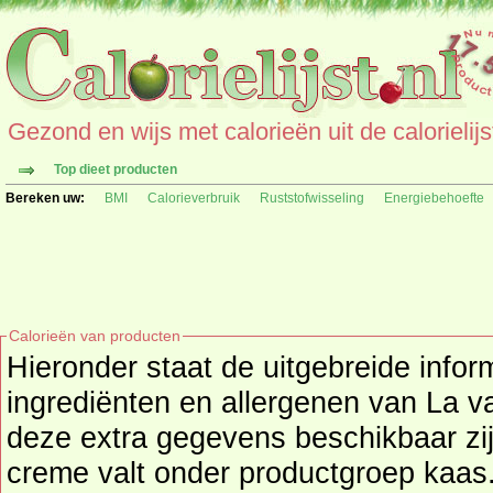
Gezond en wijs met calorieën uit de calorielijs
Top dieet producten
Bereken uw:
BMI
Calorieverbruik
Ruststofwisseling
Energiebehoefte
Calorieën van producten
Hieronder staat de uitgebreide infor
ingrediënten en allergenen van La vache qui rit mini, creme als
deze extra gegevens beschikbaar zijn
creme valt onder productgroep
kaas
. Bent u