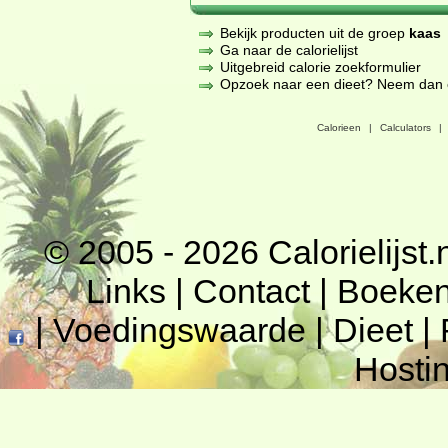
Bekijk producten uit de groep
kaas
Ga naar de calorielijst
Uitgebreid calorie zoekformulier
Opzoek naar een dieet? Neem dan een
Calorieen
|
Calculators
|
© 2005 - 2026
Calorielijst.
Links
|
Contact
|
Boeke
|
Voedingswaarde
|
Dieet
|
Hosti