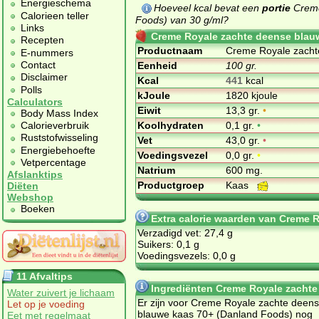
Energieschema
Hoeveel kcal bevat een
portie
Creme
Calorieen teller
Foods) van 30 g/ml?
Links
Creme Royale zachte deense blau
Recepten
Productnaam
Creme Royale zacht
E-nummers
Contact
Eenheid
100 gr.
Disclaimer
Kcal
441
kcal
Polls
kJoule
1820 kjoule
Calculators
Eiwit
13,3 gr.
•
Body Mass Index
Koolhydraten
0,1 gr.
•
Calorieverbruik
Ruststofwisseling
Vet
43,0 gr.
•
Energiebehoefte
Voedingsvezel
0,0 gr.
•
Vetpercentage
Natrium
600 mg.
Afslanktips
Productgroep
Kaas
Diëten
Webshop
Boeken
Extra calorie waarden van Creme 
Verzadigd vet: 27,4 g
Suikers: 0,1 g
Voedingsvezels: 0,0 g
11 Afvaltips
Ingrediënten Creme Royale zacht
Water zuivert je lichaam
Er zijn voor Creme Royale zachte deen
Let op je voeding
blauwe kaas 70+ (Danland Foods) nog
Eet met regelmaat