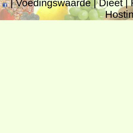
|
Voedingswaarde
|
Dieet
|
Hosti