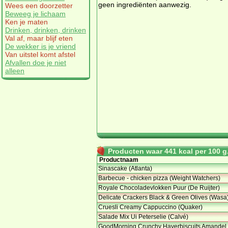
geen ingrediënten aanwezig.
Wees een doorzetter
Beweeg je lichaam
Ken je maten
Drinken, drinken, drinken
Val af, maar blijf eten
De wekker is je vriend
Van uitstel komt afstel
Afvallen doe je niet
alleen
Producten waar 441 kcal per 100 g.
Productnaam
Sinascake (Atlanta)
Barbecue - chicken pizza (Weight Watchers)
Royale Chocoladevlokken Puur (De Ruijter)
Delicate Crackers Black & Green Olives (Wasa
Cruesli Creamy Cappuccino (Quaker)
Salade Mix Ui Peterselie (Calvé)
GoodMorning Crunchy Haverbiscuits Amandel 