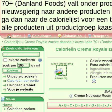
70+ (Danland Foods) valt onder pr
nieuwsgierig naar andere producten
ga dan naar de calorielijst voor een totaaloverzicht. Ook kunt u
alle producten uit productgroep
kaas
Home
|
Calculators
|
Afslanktips
|
Recepten
•
Calorielijst
»
Creme Royale zachte deense blauwe kaas 70+ (Danla
Zoek calorieën van
Calorieën Creme Royale z
exacte zoekterm
Calorie waar
Extra calorie 
zoek per
g / ml
Ingrediënten
Zoeken
Allergie infor
Uitgebreid
zoeken
Producten me
Calorieën per portie
Calorieën
archief
Voor je website
Beki
Creme Noblesse Room l
Menu
Home
A
•
B
•
C
•
D
•
E
•
F
•
G
•
H
•
I
•
J
•
Calorieen zoeken