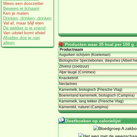
Wees een doorzetter
Beweeg je lichaam
Ken je maten
Drinken, drinken, drinken
Val af, maar blijf eten
De wekker is je vriend
Van uitstel komt afstel
Afvallen doe je niet
alleen
Producten waar 35 kcal per 100 g. i
Productnaam
Augurken schijven (Koeleman)
Biologische Sperziebonen, diepvries (Albert h
Zilverui (zoetzuur)
Atjar taugé (Conimex)
Knackebröt
Nectarines
Karnemelk, biologisch (Friesche Vlag)
Boerenland karnemelk, biologisch (Campina)
Karnemelk, lang lekker (Friesche Vlag)
Karnemild, naturel (Campina)
Dieetboeken op calorielijst