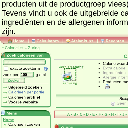
producten uit de productgroep
vlees(
Tevens vindt u ook de uitgebreide cal
ingrediënten en de allergenen informatie als deze beschikbaar
zijn.
Home
|
Calculators
|
Afslanktips
|
Recepten
•
Calorielijst
»
Zuring
Zoek calorieën van
C
Calorie waar
Extra calorie 
exacte zoekterm
Ingrediënten
zoek per
g / ml
Allergie infor
Zoeken
Producten me
Uitgebreid
zoeken
Calorieën per portie
Calorieën
archief
Beki
Voor je website
Geen 
Menu
A
•
B
•
C
•
D
•
E
•
F
•
G
•
H
•
I
•
J
•
Home
Calorieen zoeken
Zuring