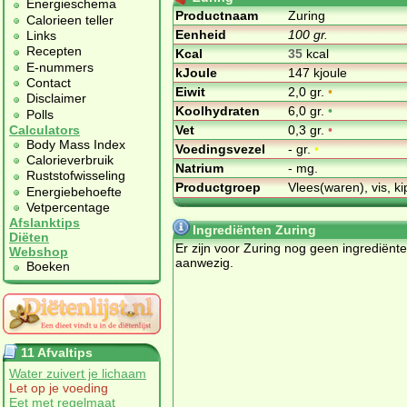
Energieschema
Productnaam
Zuring
Calorieen teller
Eenheid
100 gr.
Links
Recepten
Kcal
35
kcal
E-nummers
kJoule
147 kjoule
Contact
Eiwit
2,0 gr.
•
Disclaimer
Koolhydraten
6,0 gr.
•
Polls
Vet
0,3 gr.
•
Calculators
Body Mass Index
Voedingsvezel
- gr.
•
Calorieverbruik
Natrium
- mg.
Ruststofwisseling
Productgroep
Vlees(waren), vis, ki
Energiebehoefte
Vetpercentage
Afslanktips
Ingrediënten Zuring
Diëten
Er zijn voor Zuring nog geen ingrediënt
Webshop
aanwezig.
Boeken
11 Afvaltips
Water zuivert je lichaam
Let op je voeding
Eet met regelmaat