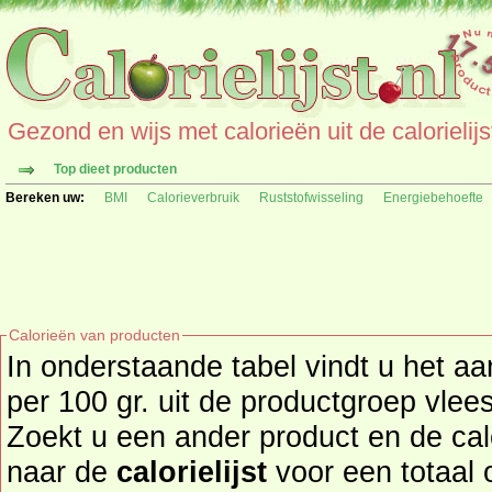
Gezond en wijs met calorieën uit de calorielijs
Top dieet producten
Bereken uw:
BMI
Calorieverbruik
Ruststofwisseling
Energiebehoefte
Calorieën van producten
In onderstaande tabel vindt u het aa
per 100 gr. uit de productgroep vlees(waren), vis, kip en ei.
Zoekt u een ander product en de calorieën daarva
naar de
calorielijst
voor een totaal overzicht of bekijk alle