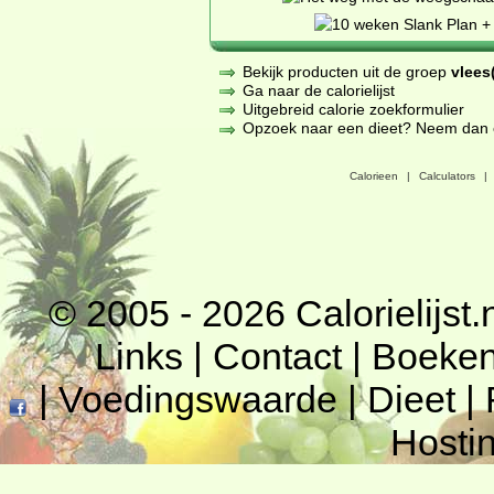
Bekijk producten uit de groep
vlees(
Ga naar de calorielijst
Uitgebreid calorie zoekformulier
Opzoek naar een dieet? Neem dan een
Calorieen
|
Calculators
|
© 2005 - 2026
Calorielijst.
Links
|
Contact
|
Boeke
|
Voedingswaarde
|
Dieet
|
Hosti