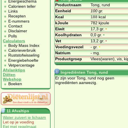
Energieschema
Productnaam
Tong, rund
Calorieen teller
Eenheid
100 gr.
Links
Recepten
Kcal
188
kcal
E-nummers
kJoule
782 kjoule
Contact
Eiwit
17,3 gr.
•
Disclaimer
Koolhydraten
0,0 gr.
•
Polls
Vet
13,2 gr.
•
Calculators
Body Mass Index
Voedingsvezel
- gr.
•
Calorieverbruik
Natrium
- mg.
Ruststofwisseling
Productgroep
Vlees(waren), vis, ki
Energiebehoefte
Vetpercentage
Afslanktips
Ingrediënten Tong, rund
Diëten
Er zijn voor Tong, rund nog geen
Webshop
ingrediënten aanwezig.
Boeken
11 Afvaltips
Water zuivert je lichaam
Let op je voeding
Eet met regelmaat