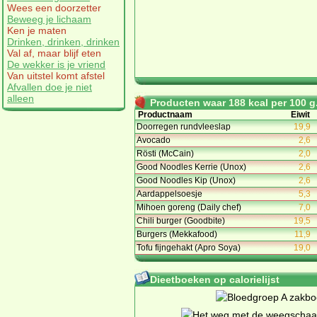
Wees een doorzetter
Beweeg je lichaam
Ken je maten
Drinken, drinken, drinken
Val af, maar blijf eten
De wekker is je vriend
Van uitstel komt afstel
Afvallen doe je niet
alleen
Producten waar 188 kcal per 100 g.
Productnaam
Eiwit
Doorregen rundvleeslap
19,9
Avocado
2,6
Rösti (McCain)
2,0
Good Noodles Kerrie (Unox)
2,6
Good Noodles Kip (Unox)
2,6
Aardappelsoesje
5,3
Mihoen goreng (Daily chef)
7,0
Chili burger (Goodbite)
19,5
Burgers (Mekkafood)
11,9
Tofu fijngehakt (Apro Soya)
19,0
Dieetboeken op calorielijst