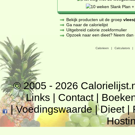
Bekijk producten uit de groep
vlees(
Ga naar de calorielijst
Uitgebreid calorie zoekformulier
Opzoek naar een dieet? Neem dan een
Calorieen
|
Calculators
|
© 2005 - 2026
Calorielijst.
Links
|
Contact
|
Boeke
|
Voedingswaarde
|
Dieet
|
Hosti