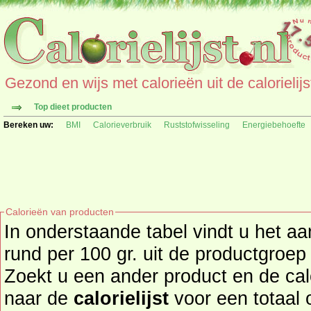
Gezond en wijs met calorieën uit de calorielijs
Top dieet producten
Bereken uw:
BMI
Calorieverbruik
Ruststofwisseling
Energiebehoefte
Calorieën van producten
In onderstaande tabel vindt u het aa
rund per 100 gr. uit de productgroep vlees(waren), vis, kip en ei.
Zoekt u een ander product en de calorieën daarva
naar de
calorielijst
voor een totaal overzicht of bekijk alle