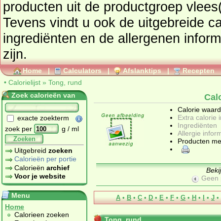
producten uit de productgroep
vlees(
Tevens vindt u ook de uitgebreide cal
ingrediënten en de allergenen informatie als deze beschikbaar
zijn.
Home
|
Calculators
|
Afslanktips
|
Recepten
•
Calorielijst
»
Tong, rund
Zoek calorieën van
Cal
Calorie waar
Extra calorie 
exacte zoekterm
Ingrediënten
zoek per
g / ml
Allergie infor
Zoeken
Producten me
Uitgebreid
zoeken
Calorieën per portie
Calorieën
archief
Beki
Voor je website
Geen 
Menu
A
•
B
•
C
•
D
•
E
•
F
•
G
•
H
•
I
•
J
•
Home
Calorieen zoeken
Tong, rund