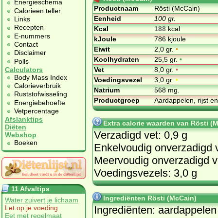
Energieschema
Productnaam
Rösti (McCain)
Calorieen teller
Eenheid
100 gr.
Links
Recepten
Kcal
188
kcal
E-nummers
kJoule
786 kjoule
Contact
Eiwit
2,0 gr.
•
Disclaimer
Koolhydraten
25,5 gr.
•
Polls
Vet
8,0 gr.
•
Calculators
Body Mass Index
Voedingsvezel
3,0 gr.
•
Calorieverbruik
Natrium
568 mg.
Ruststofwisseling
Productgroep
Aardappelen, rijst e
Energiebehoefte
Vetpercentage
Afslanktips
Extra calorie waarden van Rösti (
Diëten
Verzadigd vet: 0,9 g
Webshop
Boeken
Enkelvoudig onverzadigd v
Meervoudig onverzadigd ve
Voedingsvezels: 3,0 g
11 Afvaltips
Ingrediënten Rösti (McCain)
Water zuivert je lichaam
In­gre­di­ën­ten: aard­ap­pe­len
Let op je voeding
Eet met regelmaat