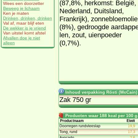
(87,8%, her­komst: Bel­gië,
Wees een doorzetter
Beweeg je lichaam
Ne­der­land, Duits­land,
Ken je maten
Frank­rijk), zon­ne­bloem­olie
Drinken, drinken, drinken
Val af, maar blijf eten
(8%), ge­droog­de aard­ap­p
De wekker is je vriend
Van uitstel komt afstel
len, zout, ui­en­poe­der
Afvallen doe je niet
(0,7%).
alleen
Inhoud verpakking Rösti (McCain)
Zak 750 gr
Producten waar 188 kcal per 100 g.
Productnaam
Eiwit
Doorregen rundvleeslap
19,9
Tong, rund
17,3
Avocado
2,6