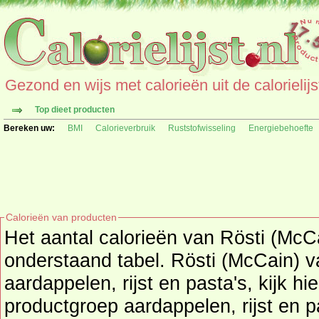
Gezond en wijs met calorieën uit de calorielijs
Top dieet producten
Bereken uw:
BMI
Calorieverbruik
Ruststofwisseling
Energiebehoefte
Calorieën van producten
Het aantal calorieën van Rösti (McCain) per 100 gr. vind u in
onderstaand tabel. Rösti (McCain) valt onder productgroep
aardappelen, rijst en pasta's, kijk hi
productgroep
aardappelen, rijst en p