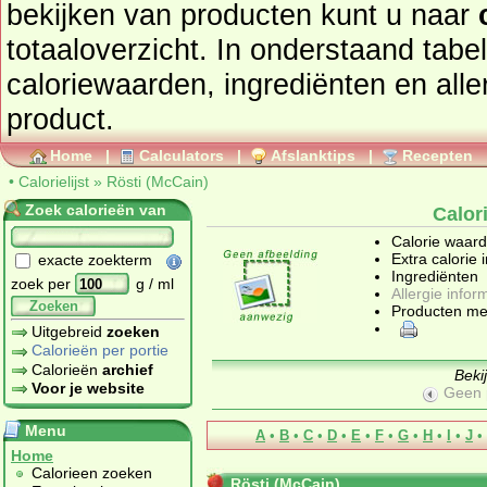
bekijken van producten kunt u naar
totaaloverzicht. In onderstaand tabel
caloriewaarden, ingrediënten en allergenen informatie van dit
product.
Home
|
Calculators
|
Afslanktips
|
Recepten
•
Calorielijst
»
Rösti (McCain)
Zoek calorieën van
Calor
Calorie waar
Extra calorie 
exacte zoekterm
Ingrediënten
zoek per
g / ml
Allergie infor
Zoeken
Producten me
Uitgebreid
zoeken
Calorieën per portie
Calorieën
archief
Beki
Voor je website
Geen 
Menu
A
•
B
•
C
•
D
•
E
•
F
•
G
•
H
•
I
•
J
•
Home
Calorieen zoeken
Rösti (McCain)