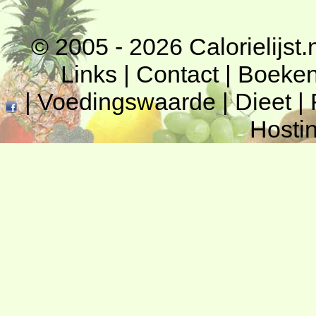
© 2005 - 2026
Calorielijst.
Links
|
Contact
|
Boeke
|
Voedingswaarde
|
Dieet
|
Hosti