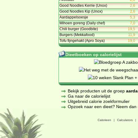
Good Noodles Kerrie (Unox)
2,6
Good Noodles Kip (Unox)
2,6
Aardappelsoesje
5,3
Mihoen goreng (Daily chef)
7,0
Chili burger (Goodbite)
19,5
Burgers (Mekkafood)
11,9
Tofu fijngehakt (Apro Soya)
19,0
Dieetboeken op calorielijst
Bekijk producten uit de groep
aarda
Ga naar de calorielijst
Uitgebreid calorie zoekformulier
Opzoek naar een dieet? Neem dan een
Calorieen
|
Calculators
|