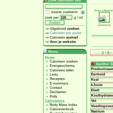
Zoek calorieën van
exacte zoekterm
zoek per
g / ml
Zoeken
Uitgebreid
zoeken
Calorieën per portie
Calorieën
archief
Voor je website
Menu
A
•
B
•
Home
Calorieen zoeken
Aardbei S
Energieschema
Productnaa
Calorieen teller
Eenheid
Links
Recepten
Kcal
E-nummers
kJoule
Contact
Eiwit
Disclaimer
Koolhydrate
Polls
Vet
Calculators
Body Mass Index
Voedingsvez
Calorieverbruik
Natrium