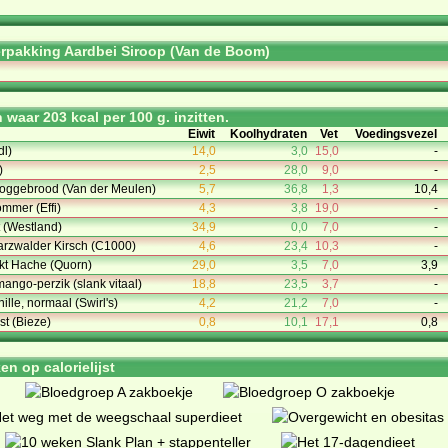
rpakking Aardbei Siroop (Van de Boom)
waar 203 kcal per 100 g. inzitten.
Eiwit
Koolhydraten
Vet
Voedingsvezel
dl)
14,0
3,0
15,0
-
)
2,5
28,0
9,0
-
Roggebrood (Van der Meulen)
5,7
36,8
1,3
10,4
mmer (Effi)
4,3
3,8
19,0
-
t (Westland)
34,9
0,0
7,0
-
arzwalder Kirsch (C1000)
4,6
23,4
10,3
-
kt Hache (Quorn)
29,0
3,5
7,0
3,9
mango-perzik (slank vitaal)
18,8
23,5
3,7
-
lle, normaal (Swirl's)
4,2
21,2
7,0
-
t (Bieze)
0,8
10,1
17,1
0,8
n op calorielijst