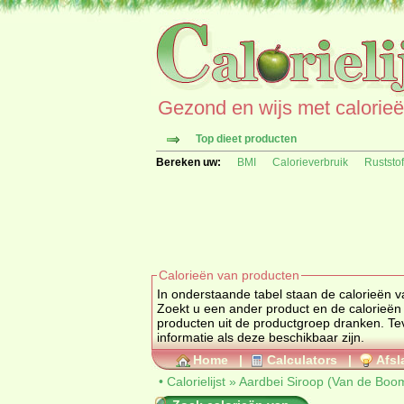
Gezond en wijs met calorieën 
Top dieet producten
Bereken uw:
BMI
Calorieverbruik
Ruststo
Calorieën van producten
In onderstaande tabel staan de calorieën 
Zoekt u een ander product en de calorieë
producten uit de productgroep
dranken
. Tevens vindt u ook de uitgebreide calorie informatie, ingrediënten en de allergenen
informatie als deze beschikbaar zijn.
Home
|
Calculators
|
Afsl
•
Calorielijst
»
Aardbei Siroop (Van de Boo