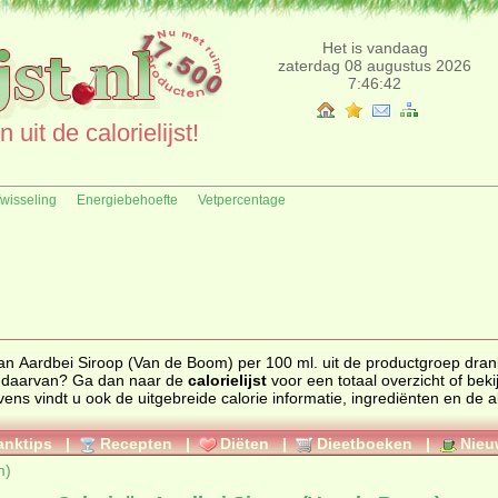
Het is vandaag
zaterdag 08 augustus 2026
7:46:42
uit de calorielijst!
fwisseling
Energiebehoefte
Vetpercentage
van Aardbei Siroop (Van de Boom) per 100 ml. uit de productgroep dran
n daarvan? Ga dan naar de
calorielijst
voor een totaal overzicht of bekijk alle
anktips
|
Recepten
|
Diëten
|
Dieetboeken
|
Nieu
m)