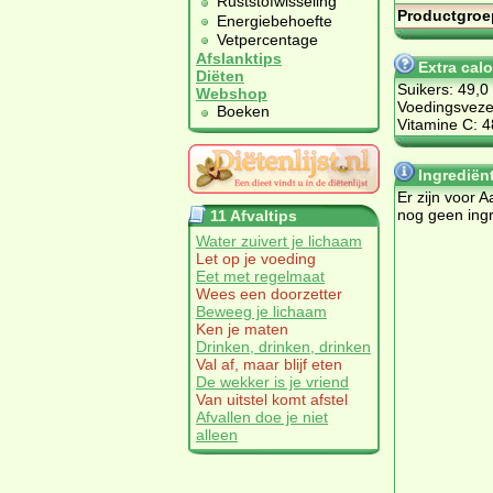
Ruststofwisseling
Productgroe
Energiebehoefte
Vetpercentage
Afslanktips
Extra cal
Diëten
Suikers: 49,0
Webshop
Voedingsvezel
Boeken
Vitamine C: 
Ingrediën
Er zijn voor 
nog geen ing
11 Afvaltips
Water zuivert je lichaam
Let op je voeding
Eet met regelmaat
Wees een doorzetter
Beweeg je lichaam
Ken je maten
Drinken, drinken, drinken
Val af, maar blijf eten
De wekker is je vriend
Van uitstel komt afstel
Afvallen doe je niet
alleen