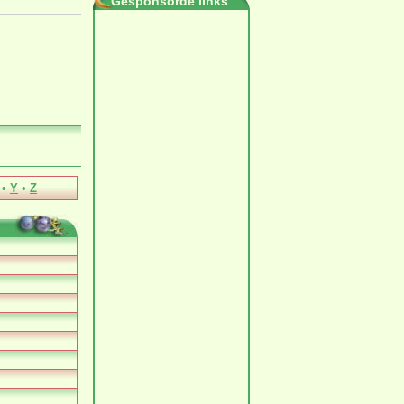
Gesponsorde links
•
Y
•
Z