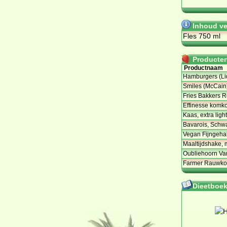
Inhoud ve
Fles 750 ml
Producten 
Productnaam
Hamburgers (Li
Smiles (McCain
Fries Bakkers 
Effinesse komko
Kaas, extra ligh
Bavarois, Schw
Vegan Fijngeha
Maaltijdshake, 
Oubliehoorn Vani
Farmer Rauwkos
Dieetboeke