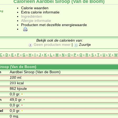
Calorieën Aardbei Siroop (Van de Boom)
Calorie waarden
Extra calorie informatie
Ingrediënten
Allergie informatie
Producten met dezelfde energiewaarde
Bekijk ook de calorieën van:
Geen producten meer
|
Zuurtje
C
•
D
•
E
•
F
•
G
•
H
•
I
•
J
•
K
•
L
•
M
•
N
•
O
•
P
•
Q
•
R
•
S
•
T
•
U
•
V
•
W
iroop (Van de Boom)
m
Aardbei Siroop (Van de Boom)
100 ml.
203
kcal
862 kjoule
0,0 gr.
•
n
49,0 gr.
•
0,0 gr.
•
el
0,0 gr.
•
0 mg.