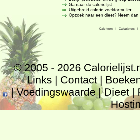
Ga naar de calorielijst
Uitgebreid calorie zoekformulier
Opzoek naar een dieet? Neem dan een
Calorieen
|
Calculators
|
© 2005 - 2026
Calorielijst.
Links
|
Contact
|
Boeke
|
Voedingswaarde
|
Dieet
|
Hosti