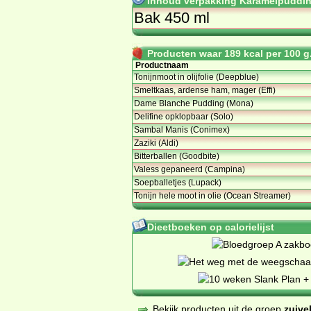
Inhoud verpakking Karamelpuddi
Bak 450 ml
Producten waar 189 kcal per 100 g.
Productnaam
Tonijnmoot in olijfolie (Deepblue)
Smeltkaas, ardense ham, mager (Effi)
Dame Blanche Pudding (Mona)
Delifine opklopbaar (Solo)
Sambal Manis (Conimex)
Zaziki (Aldi)
Bitterballen (Goodbite)
Valess gepaneerd (Campina)
Soepballetjes (Lupack)
Tonijn hele moot in olie (Ocean Streamer)
Dieetboeken op calorielijst
Bekijk producten uit de groep
zuive