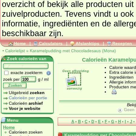
overzicht of bekijk alle product
zuivelproducten
. Tevens vindt u ook de uitgebreide calorie
informatie, ingrediënten en de aller
beschikbaar zijn.
Home
|
Calculators
|
Afslanktips
|
Recepten
•
Calorielijst
»
Karamelpudding met Chocoladesaus (Mona)
Zoek calorieën van
Calorieën Karamelp
Calorie waar
Extra calorie 
exacte zoekterm
Ingrediënten
zoek per
g / ml
Allergie infor
Zoeken
Producten me
Uitgebreid
zoeken
Calorieën per portie
Calorieën
archief
Beki
Voor je website
Geen 
Menu
A
•
B
•
C
•
D
•
E
•
F
•
G
•
H
•
I
•
J
•
Home
Calorieen zoeken
Karamelpudding met Chocoladesa