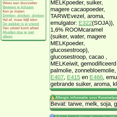
MELKpoeder, suiker,
Wees een doorzetter
Beweeg je lichaam
magere cacaopoeder,
Ken je maten
TARWEvezel, aroma,
Drinken, drinken, drinken
Val af, maar blijf eten
emulgator:
E322
(SOJA)),
De wekker is je vriend
Van uitstel komt afstel
1,6% ROOMcaramel
Afvallen doe je niet
(suiker, water, magere
alleen
MELKpoeder,
glucosestroop),
glucosestroop, cacao ,
MELKeiwit, gemodificeerd 
palmolie, zonnebloemolie,
E407
,
E415
en
E466
, emu
gebrande suiker, aroma, kl
Allergie informatie voor Karamel
Bevat: tarwe, melk, soja, 