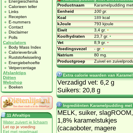
Energieschema
Productnaam
Karamelpudding me
Calorieen teller
Eenheid
100 gr.
Links
Recepten
Kcal
189
kcal
E-nummers
kJoule
793 kjoule
Contact
Eiwit
3,4 gr.
•
Disclaimer
Koolhydraten
23,7 gr.
•
Polls
Vet
8,9 gr.
•
Calculators
Body Mass Index
Voedingsvezel
- gr.
•
Calorieverbruik
Natrium
80 mg.
Ruststofwisseling
Productgroep
Zuivel en zuivelpro
Energiebehoefte
Vetpercentage
Afslanktips
Extra calorie waarden van Karam
Diëten
Verzadigd vet: 6,2 g
Webshop
Boeken
Suikers: 20,8 g
Ingrediënten Karamelpudding me
MELK, suiker, slagROOM,
11 Afvaltips
1,8% karamelstukjes
Water zuivert je lichaam
(cacaoboter, magere
Let op je voeding
Eet met regelmaat