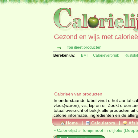
Gezond en wijs met calorieën 
Top dieet producten
Bereken uw:
BMI
Calorieverbruik
Ruststo
Calorieën van producten
In onderstaande tabel vindt u het aantal calorieën 
totaal overzicht of bekijk alle producten ui
Home
|
Calculators
|
Afsl
•
Calorielijst
»
Tonijnmoot in olijfolie (Deepb