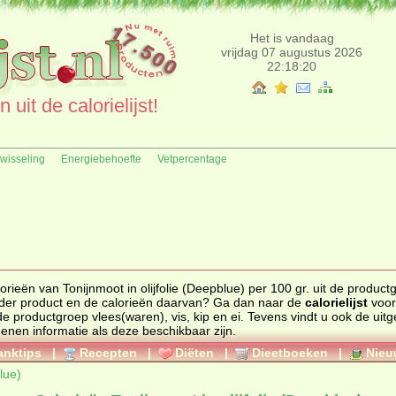
Het is vandaag
vrijdag 07 augustus 2026
22:18:20
uit de calorielijst!
fwisseling
Energiebehoefte
Vetpercentage
van Tonijnmoot in olijfolie (Deepblue) per 100 gr. uit de productgroep
vlees(waren), vis, kip en ei. Zoekt u een ander product en de calorieën daarvan? Ga dan naar de
calorielijst
voor
t de productgroep
vlees(waren), vis, kip en ei
. Tevens vindt u ook de uitgebreide
calorie informatie, ingrediënten en de allergenen informatie als deze beschikbaar zijn.
anktips
|
Recepten
|
Diëten
|
Dieetboeken
|
Nieu
lue)