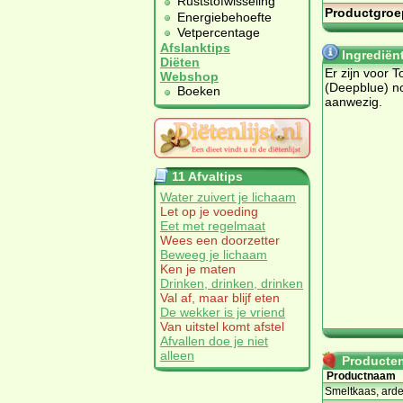
Ruststofwisseling
Productgroe
Energiebehoefte
Vetpercentage
Afslanktips
Ingrediën
Diëten
Er zijn voor To
Webshop
(Deepblue) n
Boeken
aanwezig.
11 Afvaltips
Water zuivert je lichaam
Let op je voeding
Eet met regelmaat
Wees een doorzetter
Beweeg je lichaam
Ken je maten
Drinken, drinken, drinken
Val af, maar blijf eten
De wekker is je vriend
Van uitstel komt afstel
Afvallen doe je niet
alleen
Producten 
Productnaam
Smeltkaas, arde