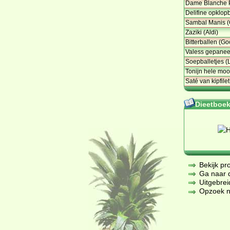
Dame Blanche 
Delifine opklop
Sambal Manis 
Zaziki (Aldi)
Bitterballen (Go
Valess gepanee
Soepballetjes (
Tonijn hele moo
Saté van kipfile
Dieetboeke
Bekijk pr
Ga naar de
Uitgebrei
Opzoek na