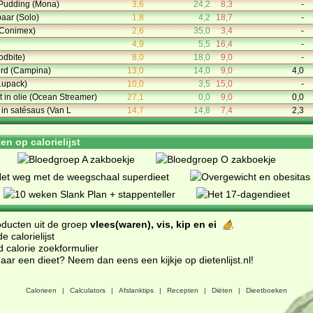
Pudding (Mona)
3,6
24,2
8,3
-
baar (Solo)
1,8
4,2
18,7
-
(Conimex)
2,6
35,0
3,4
-
4,9
5,5
16,4
-
odbite)
8,0
18,0
9,0
-
rd (Campina)
13,0
14,0
9,0
4,0
Lupack)
10,0
3,5
15,0
-
t in olie (Ocean Streamer)
27,1
0,0
9,0
0,0
t in satésaus (Van L
14,7
14,8
7,4
2,3
n op calorielijst
oducten uit de groep
vlees(waren), vis, kip en ei
 calorielijst
d calorie zoekformulier
ar een dieet? Neem dan eens een kijkje op dietenlijst.nl
!
Calorieen
|
Calculators
|
Afslanktips
|
Recepten
|
Diëten
|
Dieetboeken