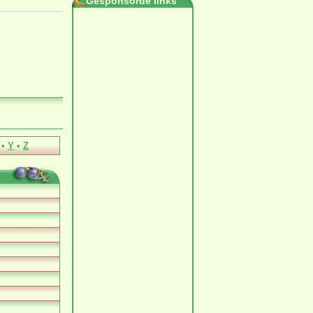
Gesponsorde links
•
Y
•
Z