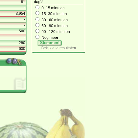
dag?
81
-
0 -15 minuten
3,954
15 -30 minuten
-
30 - 60 minuten
-
60 - 90 minuten
500
90 - 120 minuten
-
Nog meer
Stemmen!
290
Bekijk alle resultaten
630