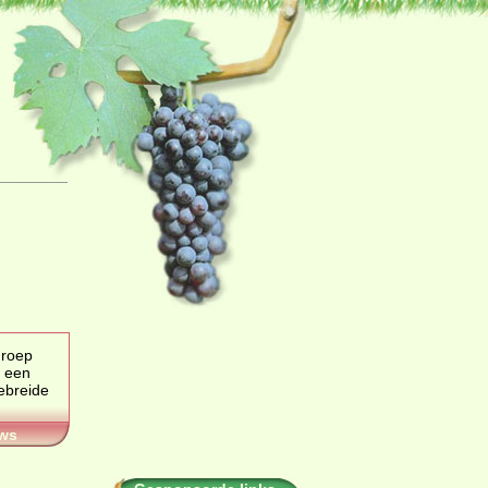
 een
ws