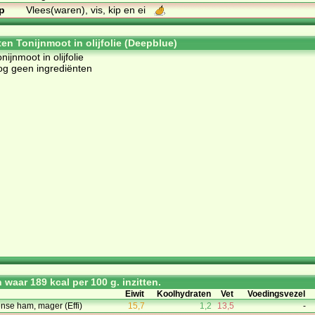
p
Vlees(waren), vis, kip en ei
ten Tonijnmoot in olijfolie (Deepblue)
nijnmoot in olijfolie
og geen ingrediënten
waar 189 kcal per 100 g. inzitten.
Eiwit
Koolhydraten
Vet
Voedingsvezel
nse ham, mager (Effi)
15,7
1,2
13,5
-