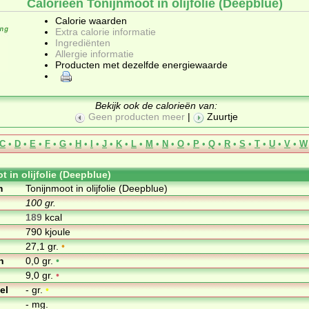
Calorieën Tonijnmoot in olijfolie (Deepblue)
Calorie waarden
Extra calorie informatie
Ingrediënten
Allergie informatie
Producten met dezelfde energiewaarde
Bekijk ook de calorieën van:
Geen producten meer
|
Zuurtje
C
•
D
•
E
•
F
•
G
•
H
•
I
•
J
•
K
•
L
•
M
•
N
•
O
•
P
•
Q
•
R
•
S
•
T
•
U
•
V
•
W
 in olijfolie (Deepblue)
m
Tonijnmoot in olijfolie (Deepblue)
100 gr.
189
kcal
790 kjoule
27,1 gr.
•
n
0,0 gr.
•
9,0 gr.
•
el
- gr.
•
- mg.