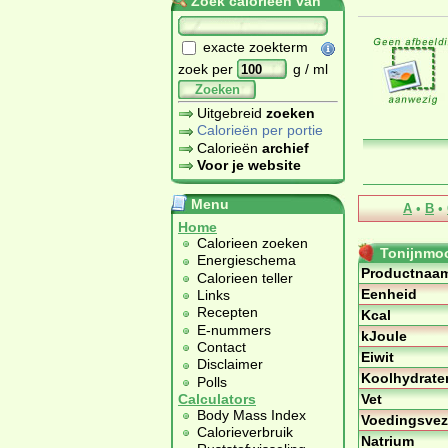
Zoek calorieën van
exacte zoekterm
zoek per
g / ml
Zoeken
Uitgebreid
zoeken
Calorieën per portie
Calorieën
archief
Voor je website
Menu
A
•
B
•
Home
Calorieen zoeken
Tonijnmoot
Energieschema
Productnaa
Calorieen teller
Eenheid
Links
Recepten
Kcal
E-nummers
kJoule
Contact
Eiwit
Disclaimer
Koolhydrate
Polls
Vet
Calculators
Body Mass Index
Voedingsvez
Calorieverbruik
Natrium