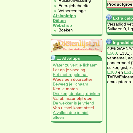
Ruststofwisseling
Productgroe
Energiebehoefte
Vetpercentage
Afslanktips
Extra calo
Diëten
Verzadigd vet
Webshop
Suikers: 0,1 g
Boeken
Ingrediënt
40% GARNAAL 
E500
, E331),
vannamei, aqu
11 Afvaltips
paneermeel (
Water zuivert je lichaam
suiker, gist, 
Let op je voeding
E300
en
E51
Eet met regelmaat
TARWEbloem, 
Wees een doorzetter
emulgatoren: 
Beweeg je lichaam
Ken je maten
Drinken, drinken, drinken
Val af, maar blijf eten
De wekker is je vriend
Van uitstel komt afstel
Afvallen doe je niet
alleen