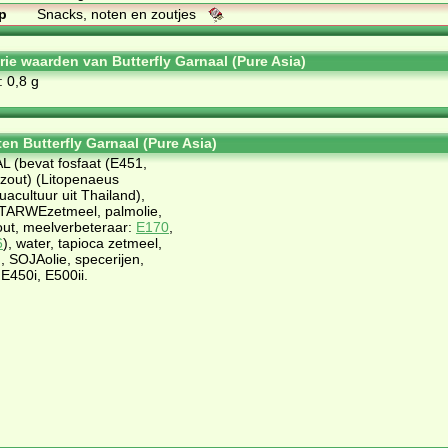
p
Snacks, noten en zoutjes
rie waarden van Butterfly Garnaal (Pure Asia)
: 0,8 g
en Butterfly Garnaal (Pure Asia)
(bevat fosfaat (E451,
 zout) (Litopenaeus
acultuur uit Thailand),
TARWEzetmeel, palmolie,
zout, meelverbeteraar:
E170
,
6
), water, tapioca zetmeel,
SOJAolie, specerijen,
E450i, E500ii.