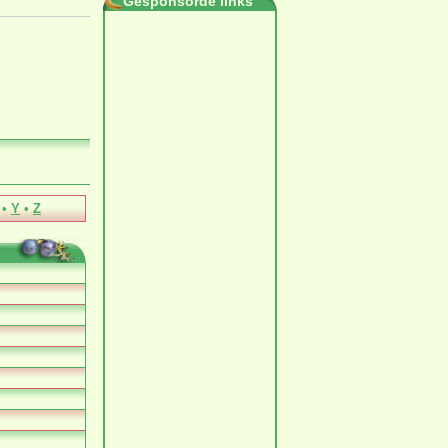
Gesponsorde links
•
Y
•
Z