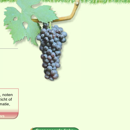
, noten
ht of
ws