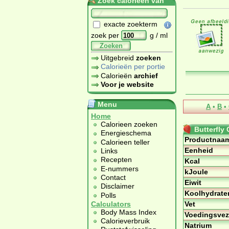
Zoek calorieën van
exacte zoekterm
zoek per
g / ml
Zoeken
Uitgebreid
zoeken
Calorieën per portie
Calorieën
archief
Voor je website
Menu
A
•
B
•
Home
Calorieen zoeken
Butterfly 
Energieschema
Productnaa
Calorieen teller
Eenheid
Links
Recepten
Kcal
E-nummers
kJoule
Contact
Eiwit
Disclaimer
Koolhydrate
Polls
Vet
Calculators
Body Mass Index
Voedingsvez
Calorieverbruik
Natrium