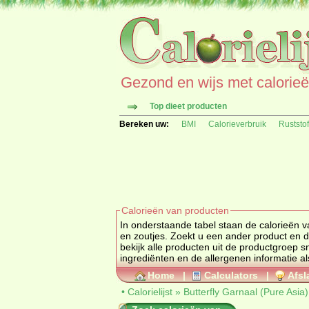
Gezond en wijs met calorieën 
Top dieet producten
Bereken uw:
BMI
Calorieverbruik
Ruststo
Calorieën van producten
In onderstaande tabel staan de calorieën v
en zoutjes. Zoekt u een ander prod
bekijk alle producten uit de productgroep
s
ingrediënten en de allergenen informatie al
Home
|
Calculators
|
Afsl
•
Calorielijst
»
Butterfly Garnaal (Pure Asia)