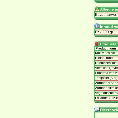
Allergie i
Bevat: tarwe,
Inhoud ve
Pak 200 gr
Producten 
Productnaam
Kalfsvlees, vet
Riblap, rund
Rundvleessala
Vleeskoek, ove
Shoarma van var
Tonijnfilet (Aldi)
Aardappel Ande
Aardappelkroket
Vegetarische pi
Frikandel (BizBi
Dieetboeke