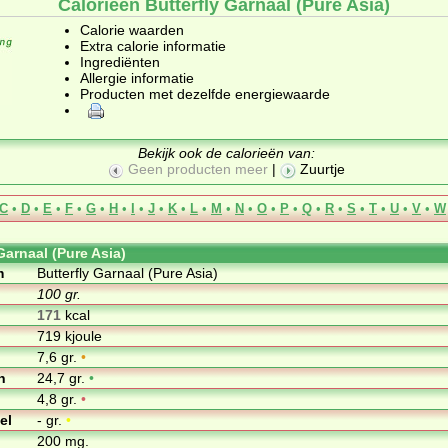
Calorieën Butterfly Garnaal (Pure Asia)
Calorie waarden
Extra calorie informatie
Ingrediënten
Allergie informatie
Producten met dezelfde energiewaarde
Bekijk ook de calorieën van:
Geen producten meer
|
Zuurtje
C
•
D
•
E
•
F
•
G
•
H
•
I
•
J
•
K
•
L
•
M
•
N
•
O
•
P
•
Q
•
R
•
S
•
T
•
U
•
V
•
W
Garnaal (Pure Asia)
m
Butterfly Garnaal (Pure Asia)
100 gr.
171
kcal
719 kjoule
7,6 gr.
•
n
24,7 gr.
•
4,8 gr.
•
el
- gr.
•
200 mg.