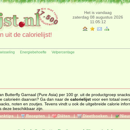
Het is vandaag
zaterdag 08 augustus 2026
11:05:12
uit de calorielijst!
fwisseling
Energiebehoefte
Vetpercentage
an Butterfly Garnaal (Pure Asia) per 100 gr. uit de productgroep snacks
uct en de calorieën daarvan? Ga dan naar de
calorielijst
voor een totaal overzic
nacks, noten en zoutjes
. Tevens vindt u ook de uitgebreide calorie informatie,
s deze beschikbaar zijn.
anktips
|
Recepten
|
Diëten
|
Dieetboeken
|
Nieu