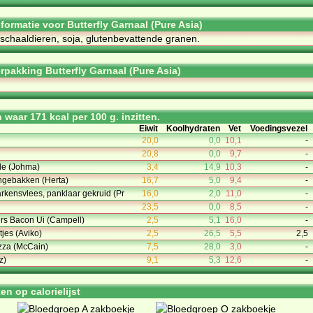
nformatie voor Butterfly Garnaal (Pure Asia)
 schaaldieren, soja, glutenbevattende granen.
rpakking Butterfly Garnaal (Pure Asia)
waar 171 kcal per 100 g. inzitten.
Eiwit
Koolhydraten
Vet
Voedingsvezel
20,0
0,0
10,1
-
20,8
0,0
9,7
-
de (Johma)
3,4
14,9
10,3
-
ngebakken (Herta)
16,7
5,0
9,4
-
kensvlees, panklaar gekruid (Pr
16,0
2,0
11,0
-
23,5
0,0
8,5
-
rs Bacon Ui (Campell)
2,5
5,1
16,0
-
jes (Aviko)
2,5
26,5
5,5
2,5
zza (McCain)
7,5
28,0
3,0
-
z)
9,1
5,3
12,6
-
n op calorielijst