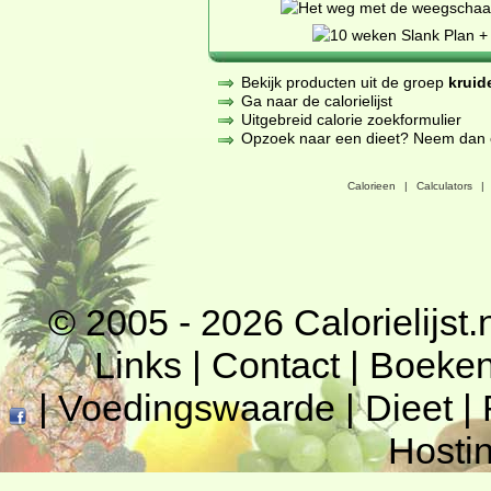
Bekijk producten uit de groep
kruid
Ga naar de calorielijst
Uitgebreid calorie zoekformulier
Opzoek naar een dieet? Neem dan een
Calorieen
|
Calculators
|
© 2005 - 2026
Calorielijst.
Links
|
Contact
|
Boeke
|
Voedingswaarde
|
Dieet
|
Hosti