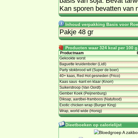
ba­sis van so­ja. Be­vat tar­
Kan spo­ren be­vat­ten van 
Inhoud verpakking Basis voor Roe
Pakje 48 gr
Producten waar 324 kcal per 100 g.
Productnaam
Gekookte worst
Baguette kruidenboter (Lidl)
Party stokbrood wit (Super de boer)
40+ kaas, Red Hot gesneden (Frico)
Kaas saus -kant en klaar (Knorr)
Suikerstroop (Van Oordt)
Gember Koek (Peijnenburg)
Diksap, aardbei-framboos (Natufood)
Exotic chicken wrap (Burger King)
Wrap, world wide (Honig)
Dieetboeken op calorielijst