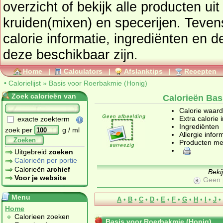
overzicht of bekijk alle producte
kruiden(mixen) en specerijen
. Tevens vindt u ook de uitgebreide
calorie informatie, ingrediënten en d
deze beschikbaar zijn.
Home
|
Calculators
|
Afslanktips
|
Recepten
•
Calorielijst
»
Basis voor Roerbakmie (Honig)
Zoek calorieën van
Calorieën Bas
Calorie waar
Extra calorie 
exacte zoekterm
Ingrediënten
zoek per
g / ml
Allergie infor
Zoeken
Producten me
Uitgebreid
zoeken
Calorieën per portie
Calorieën
archief
Beki
Voor je website
Geen 
Menu
A
•
B
•
C
•
D
•
E
•
F
•
G
•
H
•
I
•
J
•
Home
Calorieen zoeken
Basis voor Roerbakmie (Honig)