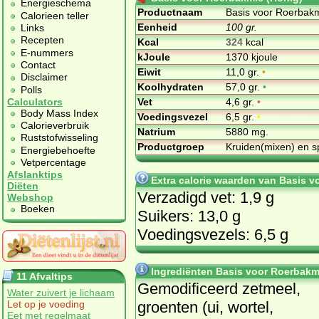
Energieschema
Productnaam
Basis voor Roerbakm
Calorieen teller
Eenheid
100 gr.
Links
Recepten
Kcal
324
kcal
E-nummers
kJoule
1370 kjoule
Contact
Eiwit
11,0 gr.
•
Disclaimer
Koolhydraten
57,0 gr.
•
Polls
Vet
4,6 gr.
•
Calculators
Body Mass Index
Voedingsvezel
6,5 gr.
•
Calorieverbruik
Natrium
5880 mg.
Ruststofwisseling
Productgroep
Kruiden(mixen) en s
Energiebehoefte
Vetpercentage
Afslanktips
Extra calorie waarden van Basis v
Diëten
Verzadigd vet: 1,9 g
Webshop
Boeken
Suikers: 13,0 g
Voedingsvezels: 6,5 g
Ingrediënten Basis voor Roerbakm
11 Afvaltips
Ge­mo­di­fi­ceerd zet­meel,
Water zuivert je lichaam
groen­ten (ui, wor­tel,
Let op je voeding
Eet met regelmaat