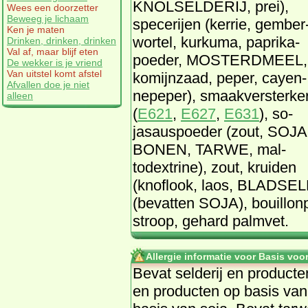
KNOLSEL­DERIJ, prei),
Wees een doorzetter
Beweeg je lichaam
spe­ce­rij­en (ker­rie, gem­ber
Ken je maten
wor­tel, kur­ku­ma, pa­pri­ka­
Drinken, drinken, drinken
Val af, maar blijf eten
poe­der, MOS­TERD­MEEL,
De wekker is je vriend
Van uitstel komt afstel
ko­mijn­zaad, pe­per, cay­en­
Afvallen doe je niet
ne­pe­per), smaak­ver­ster­ke
alleen
(
E621
,
E627
,
E631
), so­
jasaus­poe­der (zout, SO­JA
BO­NEN, TAR­WE, mal­
todex­tri­ne), zout, krui­den
(knof­look, la­os, BLADSEL­D
(be­vat­ten SO­JA), bouil­lon
stroop, ge­hard palm­vet.
Allergie informatie voor Basis vo
Be­vat sel­de­rij en pro­duc­t
en pro­duc­ten op ba­sis van