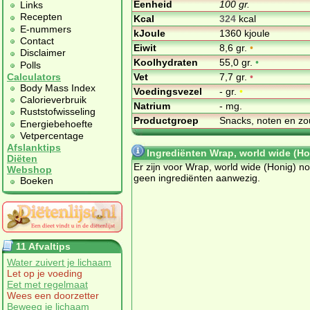
Eenheid
100 gr.
Links
Recepten
Kcal
324
kcal
E-nummers
kJoule
1360 kjoule
Contact
Eiwit
8,6 gr.
•
Disclaimer
Koolhydraten
55,0 gr.
•
Polls
Vet
7,7 gr.
•
Calculators
Body Mass Index
Voedingsvezel
- gr.
•
Calorieverbruik
Natrium
- mg.
Ruststofwisseling
Productgroep
Snacks, noten en zo
Energiebehoefte
Vetpercentage
Afslanktips
Ingrediënten Wrap, world wide (Ho
Diëten
Er zijn voor Wrap, world wide (Honig) n
Webshop
geen ingrediënten aanwezig.
Boeken
11 Afvaltips
Water zuivert je lichaam
Let op je voeding
Eet met regelmaat
Wees een doorzetter
Beweeg je lichaam