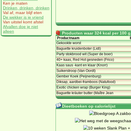
Ken je maten
Drinken, drinken, drinken
Val af, maar blijf eten
De wekker is je vriend
Van uitstel komt afstel
Afvallen doe je niet
alleen
Producten waar 324 kcal per 100 g.
Productnaam
Gekookte worst
Baguette kruidenboter (Lidl)
Party stokbrood wit (Super de boer)
40+ kaas, Red Hot gesneden (Frico)
Kaas saus -kant en klaar (Knorr)
Suikerstroop (Van Oordt)
Gember Koek (Peijnenburg)
Diksap, aardbei-framboos (Natufood)
Exotic chicken wrap (Burger King)
Baguette kräuter butter (Maître Jean
Dieetboeken op calorielijst