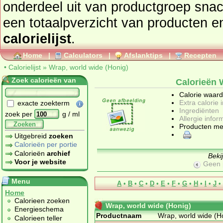
onderdeel uit van productgroep
snac
een totaalpverzicht
calorielijst
.
Home
|
Calculators
|
Afslanktips
|
Recepten
•
Calorielijst
»
Wrap, world wide (Honig)
Zoek calorieën van
Calorieën 
Calorie waar
Extra calorie 
exacte zoekterm
Ingrediënten
zoek per
g / ml
Allergie infor
Zoeken
Producten me
Uitgebreid
zoeken
Calorieën per portie
Calorieën
archief
Beki
Voor je website
Geen 
Menu
A
•
B
•
C
•
D
•
E
•
F
•
G
•
H
•
I
•
J
•
Home
Calorieen zoeken
Wrap, world wide (Honig)
Energieschema
Productnaam
Wrap, world wide (H
Calorieen teller