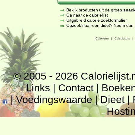
Bekijk producten uit de groep
snack
Ga naar de calorielijst
Uitgebreid calorie zoekformulier
Opzoek naar een dieet? Neem dan een
Calorieen
|
Calculators
|
© 2005 - 2026
Calorielijst.
Links
|
Contact
|
Boeke
|
Voedingswaarde
|
Dieet
|
Hosti