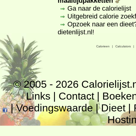
maaltijdpakketten
Ga naar de calorielijst
Uitgebreid calorie zoek
Opzoek naar een dieet
dietenlijst.nl
!
Calorieen
|
Calculators
|
© 2005 - 2026
Calorielijst.
Links
|
Contact
|
Boeke
|
Voedingswaarde
|
Dieet
|
Hosti