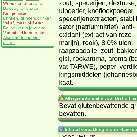
zout, spe­ce­rij­en, dex­tro­se,
Wees een doorzetter
Beweeg je lichaam
uip­oe­der, knof­look­poe­der,
Ken je maten
spe­ce­rij­en­ex­trac­ten, sta­bi­l
Drinken, drinken, drinken
Val af, maar blijf eten
sa­tor (na­tri­um­ni­triet), an­ti­
De wekker is je vriend
Van uitstel komt afstel
oxi­dant (ex­tract van ro­ze­
Afvallen doe je niet
ma­rijn), rook), 8,0% ui­en,
alleen
raap­zaad­olie, zout, bak­ker
gist, rooka­ro­ma, aro­ma (b
vat TAR­WE), pe­per, ver­dik
kings­mid­de­len (jo­han­nes
kaat.
Allergie informatie voor Bistro F
Be­vat glu­ten­be­vat­ten­de
be­vat­ten.
Inhoud verpakking Bistro Flamkuc
Doos 260 gr