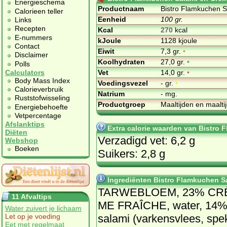
Energieschema
Productnaam
Bistro Flamkuchen S
Calorieen teller
Eenheid
100 gr.
Links
Recepten
Kcal
270
kcal
E-nummers
kJoule
1128 kjoule
Contact
Eiwit
7,3 gr.
•
Disclaimer
Koolhydraten
27,0 gr.
•
Polls
Vet
14,0 gr.
•
Calculators
Body Mass Index
Voedingsvezel
- gr.
•
Calorieverbruik
Natrium
- mg.
Ruststofwisseling
Productgroep
Maaltijden en maalt
Energiebehoefte
Vetpercentage
Afslanktips
Extra calorie waarden van Bistro
Diëten
Verzadigd vet: 6,2 g
Webshop
Boeken
Suikers: 2,8 g
Ingrediënten Bistro Flamkuchen Sa
TAR­WE­BLOEM, 23% CR
11 Afvaltips
ME FRAÎ­CHE, wa­ter, 14
Water zuivert je lichaam
sa­la­mi (var­kens­vlees, spe
Let op je voeding
Eet met regelmaat