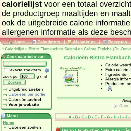
calorielijst
voor een totaal overzicht of bekijk alle producten u
de productgroep
maaltijden en maalt
ook de uitgebreide calorie informatie
allergenen informatie als deze besch
Home
|
Calculators
|
Afslanktips
|
Recepten
•
Calorielijst
»
Bistro Flamkuchen Salami en Crème Fraiche (Dr. Oetke
Zoek calorieën van
Calorieën Bistro Flamkuch
Calorie waar
Extra calorie 
exacte zoekterm
Ingrediënten
zoek per
g / ml
Allergie infor
Zoeken
Producten me
Uitgebreid
zoeken
Calorieën per portie
Calorieën
archief
Beki
Voor je website
Geen 
Menu
A
•
B
•
C
•
D
•
E
•
F
•
G
•
H
•
I
•
J
•
Home
Calorieen zoeken
Bistro Flamkuchen Salami en Crème