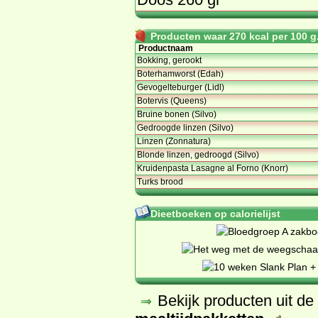
Producten waar 270 kcal per 100 g.
Productnaam
Bokking, gerookt
Boterhamworst (Edah)
Gevogelteburger (Lidl)
Botervis (Queens)
Bruine bonen (Silvo)
Gedroogde linzen (Silvo)
Linzen (Zonnatura)
Blonde linzen, gedroogd (Silvo)
Kruidenpasta Lasagne al Forno (Knorr)
Turks brood
Dieetboeken op calorielijst
Bekijk producten uit d