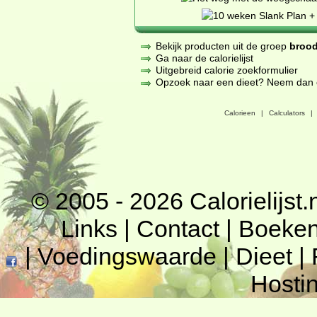
Bekijk producten uit de groep
brood
Ga naar de calorielijst
Uitgebreid calorie zoekformulier
Opzoek naar een dieet? Neem dan een
Calorieen
|
Calculators
|
© 2005 - 2026
Calorielijst.
Links
|
Contact
|
Boeke
|
Voedingswaarde
|
Dieet
|
Hosti