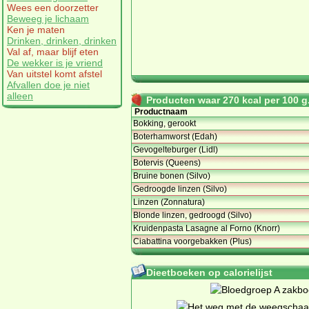
Wees een doorzetter
Beweeg je lichaam
Ken je maten
Drinken, drinken, drinken
Val af, maar blijf eten
De wekker is je vriend
Van uitstel komt afstel
Afvallen doe je niet
alleen
Producten waar 270 kcal per 100 g.
Productnaam
Bokking, gerookt
Boterhamworst (Edah)
Gevogelteburger (Lidl)
Botervis (Queens)
Bruine bonen (Silvo)
Gedroogde linzen (Silvo)
Linzen (Zonnatura)
Blonde linzen, gedroogd (Silvo)
Kruidenpasta Lasagne al Forno (Knorr)
Ciabattina voorgebakken (Plus)
Dieetboeken op calorielijst