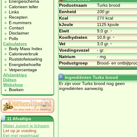
Energieschema
Productnaam
Turks brood
Calorieen teller
Eenheid
100 gr.
Links
Recepten
Kcal
270
kcal
E-nummers
kJoule
1125 kjoule
Contact
Eiwit
9,0 gr.
•
Disclaimer
Koolhydraten
10,8 gr.
•
Polls
Vet
3,0 gr.
•
Calculators
Body Mass Index
Voedingsvezel
- gr.
•
Calorieverbruik
Natrium
- mg.
Ruststofwisseling
Productgroep
Brood- en ontbijtpr
Energiebehoefte
Vetpercentage
Afslanktips
Ingrediënten Turks brood
Diëten
Er zijn voor Turks brood nog geen
Webshop
ingrediënten aanwezig.
Boeken
11 Afvaltips
Water zuivert je lichaam
Let op je voeding
Eet met regelmaat