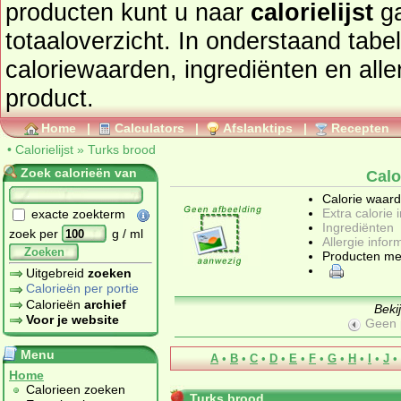
producten kunt u naar
calorielijst
ga
totaaloverzicht. In onderstaand tabel
caloriewaarden, ingrediënten en allergenen informatie van dit
product.
Home
|
Calculators
|
Afslanktips
|
Recepten
•
Calorielijst
»
Turks brood
Zoek calorieën van
Calo
Calorie waar
Extra calorie 
exacte zoekterm
Ingrediënten
zoek per
g / ml
Allergie infor
Zoeken
Producten me
Uitgebreid
zoeken
Calorieën per portie
Calorieën
archief
Beki
Voor je website
Geen 
Menu
A
•
B
•
C
•
D
•
E
•
F
•
G
•
H
•
I
•
J
•
Home
Calorieen zoeken
Turks brood