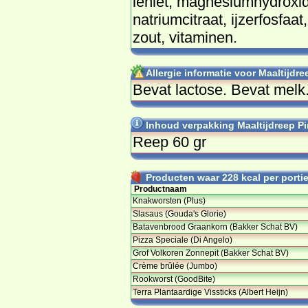
le­niet, mag­ne­si­um­hy­droxi­
na­tri­um­ci­traat, ij­zer­fos­fa
zout, vi­ta­mi­nen.
Allergie informatie voor Maaltijdr
Be­vat lac­to­se. Be­vat melk.
Inhoud verpakking Maaltijdreep P
Reep 60 gr
Producten waar 228 kcal per portie 
Productnaam
Knakworsten (Plus)
Slasaus (Gouda's Glorie)
Batavenbrood Graankorn (Bakker Schat BV)
Pizza Speciale (Di Angelo)
Grof Volkoren Zonnepit (Bakker Schat BV)
Crème brûlée (Jumbo)
Rookworst (GoodBite)
Terra Plantaardige Vissticks (Albert Heijn)