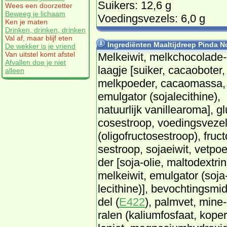
Suikers: 12,6 g
Wees een doorzetter
Beweeg je lichaam
Voedingsvezels: 6,0 g
Ken je maten
Drinken, drinken, drinken
Val af, maar blijf eten
Ingrediënten Maaltijdreep Pinda N
De wekker is je vriend
Van uitstel komt afstel
Melk­ei­wit, melk­cho­co­la­de­
Afvallen doe je niet
laag­je [sui­ker, ca­cao­bo­ter,
alleen
melk­poe­der, ca­cao­mas­sa,
emul­ga­tor (so­ja­le­ci­thi­ne),
na­tuur­lijk va­nil­lea­ro­ma], gl
co­se­stroop, voe­dings­ve­ze
(oli­go­fruc­to­se­stroop), fruc­t
se­stroop, so­jaei­wit, vet­poe
der [so­ja-olie, mal­todex­tri­
melk­ei­wit, emul­ga­tor (so­ja
le­ci­thi­ne)], be­voch­tings­mi
del (
E422
), palm­vet, mi­ne­
ra­len (ka­li­um­fos­faat, ko­per