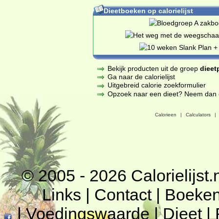
Dieetboeken op calorielijst
Bekijk producten uit de groep
dieet
Ga naar de calorielijst
Uitgebreid calorie zoekformulier
Opzoek naar een dieet? Neem dan een
Calorieen
|
Calculators
|
© 2005 - 2026
Calorielijst.
Links
|
Contact
|
Boeke
|
Voedingswaarde
|
Dieet
|