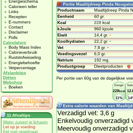
Energieschema
Portie Maaltijdreep Pinda Nougats
Calorieen teller
Productnaam
Maaltijdreep Pinda 
Links
Eenheid
60 gr.
Recepten
E-nummers
Kcal
228
kcal
Contact
kJoule
960 kjoule
Disclaimer
Eiwit
14,4 gr.
•
Polls
Koolhydraten
22,2 gr.
•
Calculators
Body Mass Index
Vet
7,8 gr.
•
Calorieverbruik
Voedingsvezel
6,0 gr.
•
Ruststofwisseling
Natrium
192 mg.
Energiebehoefte
Productgroep
Dieetproducten
Vetpercentage
Afslanktips
Diëten
Per portie van 60g van de dagelijkse voe
Webshop
Energie
Suik
Boeken
228
12.
kcal
11%
14
Extra calorie waarden van Maaltij
Verzadigd vet: 3,6 g
11 Afvaltips
Enkelvoudig onverzadigd v
Water zuivert je lichaam
Let op je voeding
Meervoudig onverzadigd ve
Eet met regelmaat