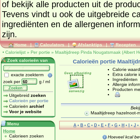
of bekijk alle producten uit de prod
Tevens vindt u ook de uitgebreide cal
ingrediënten en de allergenen infor
zijn.
Home
|
Calculators
|
Afslanktips
|
Recepten
•
Calorielijst
»
Per portie
»
Maaltijdreep Pinda Nougatsmaak (Albert He
Zoek calorieën van
Calorieën portie Maaltij
Calorie waar
Extra calorie 
exacte zoekterm
Ingrediënten
zoek per
g / ml
Allergie infor
Zoeken
Producten me
Uitgebreid
zoeken
Calorieën per portie
Calorieën
archief
Beki
Voor je website
Maaltijdreep hazelnoot-
Menu
A
•
B
•
C
•
D
•
E
•
F
•
G
•
H
•
I
•
J
•
Home
Calorieen zoeken
Hoeveel kcal be