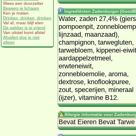
Wees een doorzetter
Beweeg je lichaam
Ingrediënten Zadenburger (GoodBi
Ken je maten
Water, zaden 27,4% (giers
Drinken, drinken, drinken
Val af, maar blijf eten
pompoenpit, zonnebloempi
De wekker is je vriend
Van uitstel komt afstel
lijnzaad, maanzaad),
Afvallen doe je niet
champignon, tarwegluten,
alleen
tarwebloem, kippenei-eiwit
aardappelzetmeel,
erwteneiwit,
zonnebloemolie, aroma,
dextrose, knoflookpuree,
zout, specerijen, mineraal
(ijzer), vitamine B12.
Allergie informatie voor Zadenbur
Bevat Eieren Bevat Tarwe