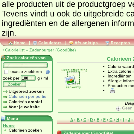
alle producten uit de productgroep
v
Tevens vindt u ook de uitgebreide cal
ingrediënten en de allergenen infor
zijn.
Home
|
Calculators
|
Afslanktips
|
Recepten
•
Calorielijst
»
Zadenburger (GoodBite)
Zoek calorieën van
Calorieën
Calorie waar
Extra calorie 
exacte zoekterm
Ingrediënten
zoek per
g / ml
Allergie infor
Zoeken
Producten me
Uitgebreid
zoeken
Calorieën per portie
Calorieën
archief
Beki
Voor je website
Geen 
Menu
A
•
B
•
C
•
D
•
E
•
F
•
G
•
H
•
I
•
J
•
Home
Calorieen zoeken
Zadenburger (GoodBite)