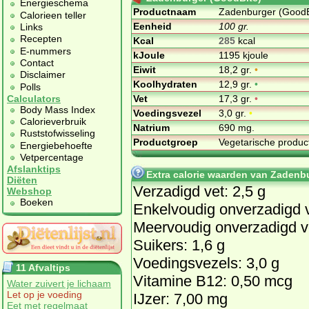
Energieschema
Productnaam
Zadenburger (GoodB
Calorieen teller
Eenheid
100 gr.
Links
Recepten
Kcal
285
kcal
E-nummers
kJoule
1195 kjoule
Contact
Eiwit
18,2 gr.
•
Disclaimer
Koolhydraten
12,9 gr.
•
Polls
Vet
17,3 gr.
•
Calculators
Body Mass Index
Voedingsvezel
3,0 gr.
•
Calorieverbruik
Natrium
690 mg.
Ruststofwisseling
Productgroep
Vegetarische produ
Energiebehoefte
Vetpercentage
Afslanktips
Extra calorie waarden van Zadenb
Diëten
Verzadigd vet: 2,5 g
Webshop
Boeken
Enkelvoudig onverzadigd v
Meervoudig onverzadigd ve
Suikers: 1,6 g
Voedingsvezels: 3,0 g
11 Afvaltips
Vitamine B12: 0,50 mcg
Water zuivert je lichaam
Let op je voeding
IJzer: 7,00 mg
Eet met regelmaat