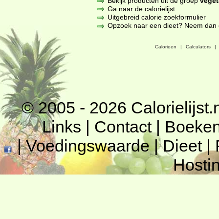
Bekijk producten uit de groep
veget
Ga naar de calorielijst
Uitgebreid calorie zoekformulier
Opzoek naar een dieet? Neem dan een
Calorieen
|
Calculators
|
© 2005 - 2026
Calorielijst.
Links
|
Contact
|
Boeke
|
Voedingswaarde
|
Dieet
|
Hosti