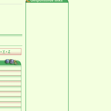
Gesponsorde links
•
Y
•
Z