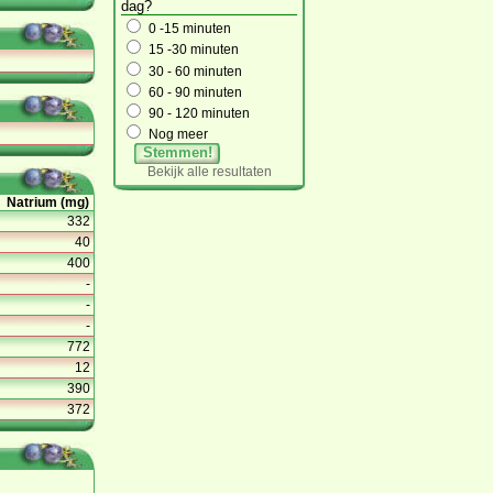
dag?
0 -15 minuten
15 -30 minuten
30 - 60 minuten
60 - 90 minuten
90 - 120 minuten
Nog meer
Stemmen!
Bekijk alle resultaten
Natrium (mg)
332
40
400
-
-
-
772
12
390
372