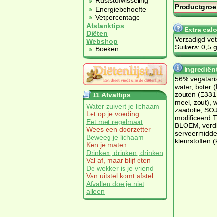
Ruststofwisseling
Productgroe
Energiebehoefte
Vetpercentage
Afslanktips
Extra cal
Diëten
Verzadigd vet
Webshop
Suikers: 0,5 g
Boeken
Ingredië
56% ve­ga­ta­
wa­ter, bo­te
zou­ten (E331,
11 Afvaltips
meel, zout), 
Water zuivert je lichaam
zaad­olie, SO­
Let op je voeding
mo­di­fi­ceer
Eet met regelmaat
BLOEM, ver­dik
Wees een doorzetter
ser­veer­mid­de
Beweeg je lichaam
kleur­stof­fen 
Ken je maten
Drinken, drinken, drinken
Val af, maar blijf eten
De wekker is je vriend
Van uitstel komt afstel
Afvallen doe je niet
alleen