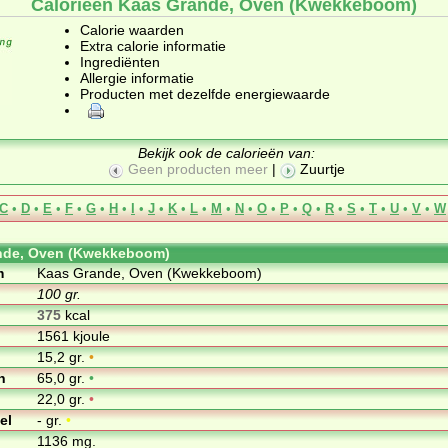
Calorieën Kaas Grande, Oven (Kwekkeboom)
Calorie waarden
Extra calorie informatie
Ingrediënten
Allergie informatie
Producten met dezelfde energiewaarde
Bekijk ook de calorieën van:
Geen producten meer
|
Zuurtje
C
•
D
•
E
•
F
•
G
•
H
•
I
•
J
•
K
•
L
•
M
•
N
•
O
•
P
•
Q
•
R
•
S
•
T
•
U
•
V
•
W
nde, Oven (Kwekkeboom)
m
Kaas Grande, Oven (Kwekkeboom)
100 gr.
375
kcal
1561 kjoule
15,2 gr.
•
n
65,0 gr.
•
22,0 gr.
•
el
- gr.
•
1136 mg.