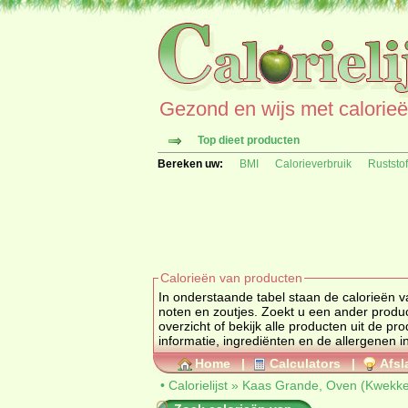
Gezond en wijs met calorieën 
Top dieet producten
Bereken uw:
BMI
Calorieverbruik
Ruststo
Calorieën van producten
In onderstaande tabel staan de calorieën
noten en zoutjes. Zoekt u een 
overzicht of bekijk alle producten uit de
informatie, ingrediënten en de allergenen i
Home
|
Calculators
|
Afsl
•
Calorielijst
»
Kaas Grande, Oven (Kwekk