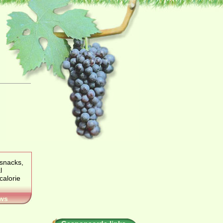
 snacks,
l
ws