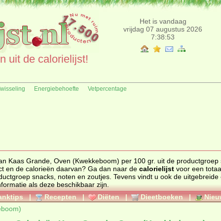
Het is vandaag
vrijdag 07 augustus 2026
7:38:53
uit de calorielijst!
fwisseling
Energiebehoefte
Vetpercentage
 van Kaas Grande, Oven (Kwekkeboom) per 100 gr. uit de productgroep
ander product en de calorieën daarvan? Ga dan naar de
calorielijst
voor een totaa
 productgroep
snacks, noten en zoutjes
. Tevens vindt u ook de uitgebreide calorie
nformatie als deze beschikbaar zijn.
anktips
|
Recepten
|
Diëten
|
Dieetboeken
|
Nieu
eboom)