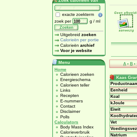
Zoek calorieën van
exacte zoekterm
zoek per
g / ml
Zoeken
Uitgebreid
zoeken
Calorieën per portie
Calorieën
archief
Voor je website
Menu
A
•
B
•
Home
Calorieen zoeken
Kaas Gra
Energieschema
Productnaa
Calorieen teller
Eenheid
Links
Recepten
Kcal
E-nummers
kJoule
Contact
Eiwit
Disclaimer
Koolhydrate
Polls
Vet
Calculators
Body Mass Index
Voedingsvez
Calorieverbruik
Natrium