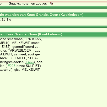
p
Snacks, noten en zoutjes
orie waarden van Kaas Grande, Oven (Kwekkeboom)
: 15,1 g
nten Kaas Grande, Oven (Kwekkeboom)
ri­sche smelt­kaas( 66% KAAS,
r (MELK), MEL­KEIWIT, smelt­
 E452), ge­mo­di­fi­ceerd zet­
wa­ter, TAR­WE­BLOEM, raap­
JA EIWIT, zet­meel, zout ge­
d TAR­WE ZET­MEEL, SO­JA­
­kings­mid­de­len (
E466
), con­
­len (
E223
be­vat SULFIET),
(ka­ra­mel), gist, MEL­KEIWIT.