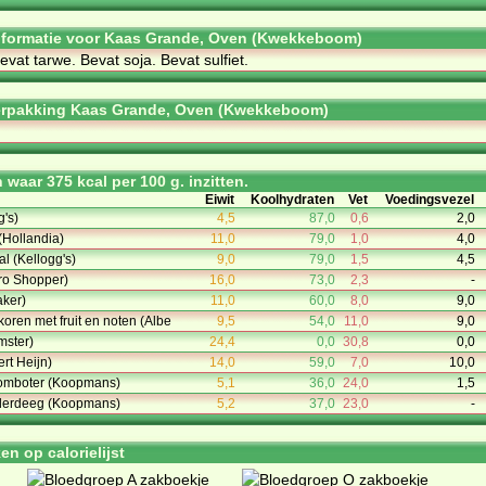
informatie voor Kaas Grande, Oven (Kwekkeboom)
­vat tar­we. Be­vat so­ja. Be­vat sul­fiet.
erpakking Kaas Grande, Oven (Kwekkeboom)
waar 375 kcal per 100 g. inzitten.
Eiwit
Koolhydraten
Vet
Voedingsvezel
g's)
4,5
87,0
0,6
2,0
(Hollandia)
11,0
79,0
1,0
4,0
al (Kellogg's)
9,0
79,0
1,5
4,5
ro Shopper)
16,0
73,0
2,3
-
ker)
11,0
60,0
8,0
9,0
koren met fruit en noten (Albe
9,5
54,0
11,0
9,0
mster)
24,4
0,0
30,8
0,0
rt Heijn)
14,0
59,0
7,0
10,0
omboter (Koopmans)
5,1
36,0
24,0
1,5
derdeeg (Koopmans)
5,2
37,0
23,0
-
n op calorielijst