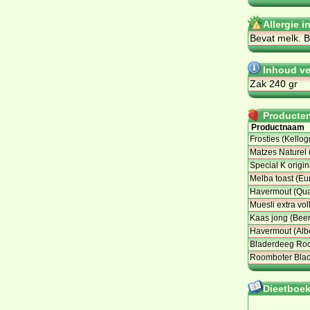
Allergie 
Be­vat melk. Be
Inhoud v
Zak 240 gr
Producten 
Productnaam
Frosties (Kellog
Matzes Naturel 
Special K origin
Melba toast (Eu
Havermout (Qua
Muesli extra vol
Kaas jong (Bee
Havermout (Albe
Bladerdeeg Ro
Roomboter Bla
Dieetboeke