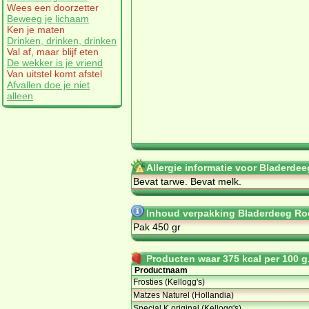
Wees een doorzetter
Beweeg je lichaam
Ken je maten
Drinken, drinken, drinken
Val af, maar blijf eten
De wekker is je vriend
Van uitstel komt afstel
Afvallen doe je niet
alleen
Allergie informatie voor Bladerd
Be­vat tar­we. Be­vat melk.
Inhoud verpakking Bladerdeeg R
Pak 450 gr
Producten waar 375 kcal per 100 g.
Productnaam
Frosties (Kellogg's)
Matzes Naturel (Hollandia)
Special K original (Kellogg's)