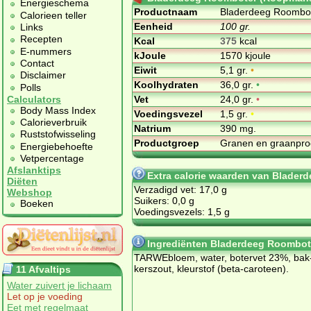
Energieschema
Productnaam
Bladerdeeg Roombo
Calorieen teller
Eenheid
100 gr.
Links
Recepten
Kcal
375
kcal
E-nummers
kJoule
1570 kjoule
Contact
Eiwit
5,1 gr.
•
Disclaimer
Koolhydraten
36,0 gr.
•
Polls
Vet
24,0 gr.
•
Calculators
Body Mass Index
Voedingsvezel
1,5 gr.
•
Calorieverbruik
Natrium
390 mg.
Ruststofwisseling
Productgroep
Granen en graanpr
Energiebehoefte
Vetpercentage
Afslanktips
Extra calorie waarden van Blade
Diëten
Verzadigd vet: 17,0 g
Webshop
Suikers: 0,0 g
Boeken
Voedingsvezels: 1,5 g
Ingrediënten Bladerdeeg Roombo
TAR­WE­bloem, wa­ter, bo­ter­vet 23%, bak
kers­zout, kleur­stof (be­ta-ca­ro­teen).
11 Afvaltips
Water zuivert je lichaam
Let op je voeding
Eet met regelmaat