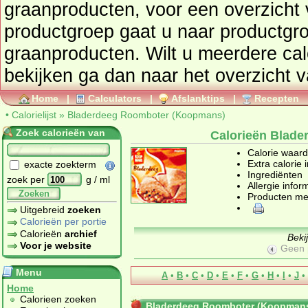
graanproducten
, voor een overzicht van producten uit deze
productgroep gaat u naar productg
graanproducten
. Wilt u meerdere ca
bekijken ga dan naar he
Home
|
Calculators
|
Afslanktips
|
Recepten
•
Calorielijst
»
Bladerdeeg Roomboter (Koopmans)
Zoek calorieën van
Calorieën Blad
Calorie waar
Extra calorie 
exacte zoekterm
Ingrediënten
zoek per
g / ml
Allergie infor
Zoeken
Producten me
Uitgebreid
zoeken
Calorieën per portie
Calorieën
archief
Beki
Voor je website
Geen 
Menu
A
•
B
•
C
•
D
•
E
•
F
•
G
•
H
•
I
•
J
•
Home
Calorieen zoeken
Bladerdeeg Roomboter (Koopman