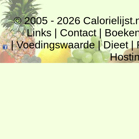
© 2005 - 2026
Calorielijst.
Links
|
Contact
|
Boeke
|
Voedingswaarde
|
Dieet
|
Hosti