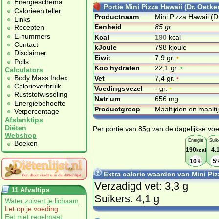
Energieschema
Portie Mini Pizza Hawaii (Dr. Oetker
Calorieen teller
Productnaam
Mini Pizza Hawaii (D
Links
Eenheid
85 gr.
Recepten
E-nummers
Kcal
190
kcal
Contact
kJoule
798 kjoule
Disclaimer
Eiwit
7,9 gr.
•
Polls
Koolhydraten
22,1 gr.
•
Calculators
Body Mass Index
Vet
7,4 gr.
•
Calorieverbruik
Voedingsvezel
- gr.
•
Ruststofwisseling
Natrium
656 mg.
Energiebehoefte
Productgroep
Maaltijden en maalt
Vetpercentage
Afslanktips
Diëten
Per portie van 85g van de dagelijkse voe
Webshop
Energie
Suik
Boeken
190
4.
kcal
10%
5
Extra calorie waarden van Mini Piz
Verzadigd vet: 3,3 g
11 Afvaltips
Suikers: 4,1 g
Water zuivert je lichaam
Let op je voeding
Eet met regelmaat