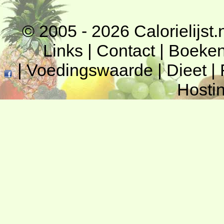
© 2005 - 2026
Calorielijst.
Links
|
Contact
|
Boeke
|
Voedingswaarde
|
Dieet
|
Hosti