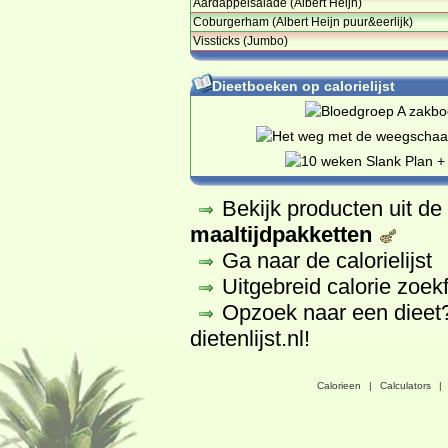
Aardappelsalade (Albert Heijn)
Coburgerham (Albert Heijn puur&eerlijk)
Vissticks (Jumbo)
Dieetboeken op calorielijst
Bekijk producten uit d
maaltijdpakketten
Ga naar de calorielijst
Uitgebreid calorie zoek
Opzoek naar een dieet
dietenlijst.nl
!
Calorieen
|
Calculators
|