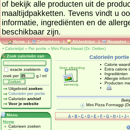
of bekijk alle producten uit de prod
maaltijdpakketten
. Tevens vindt u ook de uitgebreide calorie
informatie, ingrediënten en de aller
beschikbaar zijn.
Home
|
Calculators
|
Afslanktips
|
Recepten
•
Calorielijst
»
Per portie
»
Mini Pizza Hawaii (Dr. Oetker)
Zoek calorieën van
Calorieën portie
Calorie waar
Extra calorie 
exacte zoekterm
Ingrediënten
zoek per
g / ml
Allergie infor
Zoeken
Producten me
Uitgebreid
zoeken
Calorieën per portie
Calorieën
archief
Beki
Voor je website
Mini Pizza Formaggi (Dr
Menu
A
•
B
•
C
•
D
•
E
•
F
•
G
•
H
•
I
•
J
•
Home
Calorieen zoeken