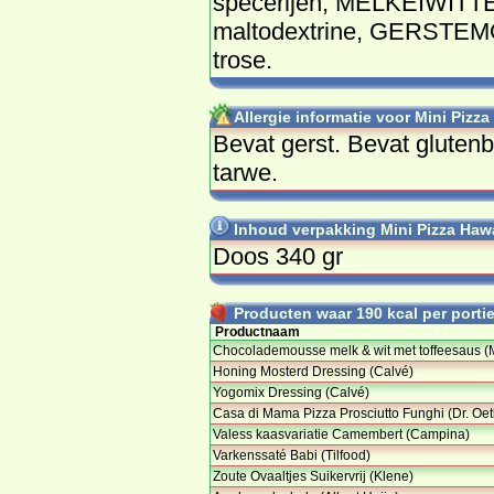
spe­ce­rij­en, MEL­KEIWIT­TEN,
mal­todex­tri­ne, GERS­TE­
tro­se.
Allergie informatie voor Mini Pizza
Be­vat gerst. Be­vat glu­ten­
tar­we.
Inhoud verpakking Mini Pizza Hawai
Doos 340 gr
Producten waar 190 kcal per portie 
Productnaam
Chocolademousse melk & wit met toffeesaus 
Honing Mosterd Dressing (Calvé)
Yogomix Dressing (Calvé)
Casa di Mama Pizza Prosciutto Funghi (Dr. Oet
Valess kaasvariatie Camembert (Campina)
Varkenssaté Babi (Tilfood)
Zoute Ovaaltjes Suikervrij (Klene)