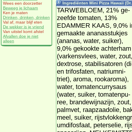
Ingrediënten Mini Pizza Hawaii (Dr.
Wees een doorzetter
Beweeg je lichaam
TAR­WE­BLOEM, 21% ge­
Ken je maten
zeef­de to­ma­ten, 13%
Drinken, drinken, drinken
Val af, maar blijf eten
EDAM­MER KAAS, 9,0% i
De wekker is je vriend
Van uitstel komt afstel
ge­maak­te ana­nas­stuk­jes
Afvallen doe je niet
(ana­nas, wa­ter, sui­ker),
alleen
9,0% ge­kook­te ach­ter­ham
(var­kens­vlees, wa­ter, zout
dex­tro­se, sta­bi­li­sa­to­ren (di
en tri­fos­fa­ten, na­tri­um­ni­
triet), aro­ma, rooka­ro­ma),
wa­ter, to­ma­ten­cur­ry­saus
(wa­ter, sui­ker, to­ma­ten­pu­
ree, bran­de­wijn­azijn, zout, 
palm­vet, raap­zaad­olie, bak­
meel, sui­ker, rijst­vlok­ken­g­r
um­di­fos­faat, pe­ter­se­lie, ri