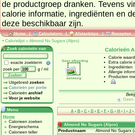
de productgroep
dranken
. Tevens vindt u ook de uitgebreide
calorie informatie, ingrediënten en d
deze beschikbaar zijn.
Home
|
Calculators
|
Afslanktips
|
Recepten
•
Calorielijst
»
Almond No Sugars (Alpro)
Zoek calorieën van
Calorieën 
Calorie waar
Extra calorie 
exacte zoekterm
Ingrediënten
zoek per
g / ml
Allergie infor
Zoeken
Producten me
Uitgebreid
zoeken
Calorieën per portie
Calorieën
archief
Beki
Voor je website
Geen 
Menu
A
•
B
•
C
•
D
•
E
•
F
•
G
•
H
•
I
•
J
•
Home
Calorieen zoeken
Almond No Sugars (Alpro)
Energieschema
Productnaam
Almond No Sugars (
Calorieen teller