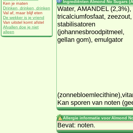
Ingrediënten Almond No Sugars (A
Ken je maten
Water, AMANDEL (2,3%),
Drinken, drinken, drinken
Val af, maar blijf eten
tricalciumfosfaat, zeezout,
De wekker is je vriend
Van uitstel komt afstel
stabilisatoren
Afvallen doe je niet
(johannesbroodpitmeel,
alleen
gellan gom), emulgator
(zonnebloemlecithine),vita
Kan sporen van noten (gee
Allergie informatie voor Almond N
Bevat: noten.