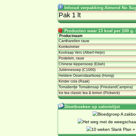
Inhoud verpakking Almond No Sug
Pak 1 lt
Producten waar 13 kcal per 100 g. i
Productnaam
Cantharellen rauw
Komkommer
Koolraap Vers (Albert Heijn)
Postelein, rauw
Chinese kippensoep (Edah)
Juliënnesoep (C1000)
Heldere Ossenstaartsoep (Honig)
Kinder cola (Raak)
Tomatientje Tomatensap (FrieslandCampina)
Ice tea classic tea & lemon (Pickwick)
Dieetboeken op calorielijst