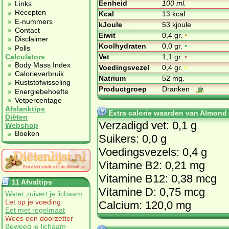
Eenheid
100 ml.
Links
Recepten
Kcal
13
kcal
E-nummers
kJoule
53 kjoule
Contact
Eiwit
0,4 gr.
•
Disclaimer
Koolhydraten
0,0 gr.
•
Polls
Vet
1,1 gr.
•
Calculators
Body Mass Index
Voedingsvezel
0,4 gr.
•
Calorieverbruik
Natrium
52 mg.
Ruststofwisseling
Productgroep
Dranken
Energiebehoefte
Vetpercentage
Afslanktips
Extra calorie waarden van Almond
Diëten
Verzadigd vet: 0,1 g
Webshop
Boeken
Suikers: 0,0 g
Voedingsvezels: 0,4 g
Vitamine B2: 0,21 mg
Vitamine B12: 0,38 mcg
11 Afvaltips
Vitamine D: 0,75 mcg
Water zuivert je lichaam
Let op je voeding
Calcium: 120,0 mg
Eet met regelmaat
Wees een doorzetter
Beweeg je lichaam