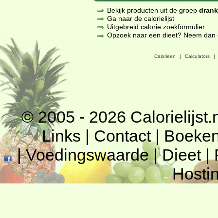
Bekijk producten uit de groep
dran
Ga naar de calorielijst
Uitgebreid calorie zoekformulier
Opzoek naar een dieet? Neem dan een
Calorieen
|
Calculators
|
© 2005 - 2026
Calorielijst.
Links
|
Contact
|
Boeke
|
Voedingswaarde
|
Dieet
|
Hosti