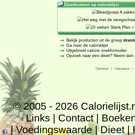
Dieetboeken op calorielijst
Bekijk producten uit de groep
dran
Ga naar de calorielijst
Uitgebreid calorie zoekformulier
Opzoek naar een dieet? Neem dan een
Calorieen
|
Calculators
|
© 2005 - 2026
Calorielijst.
Links
|
Contact
|
Boeke
|
Voedingswaarde
|
Dieet
|