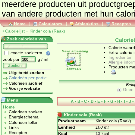
meerdere producten uit productgro
Home
|
Calculators
|
Afslanktips
|
Recepten
•
Calorielijst
»
Kinder cola (Raak)
Zoek calorieën van
Calorie
Calorie waar
Extra calorie 
exacte zoekterm
Ingrediënten
zoek per
g / ml
Allergie infor
Zoeken
Producten me
Uitgebreid
zoeken
Calorieën per portie
Calorieën
archief
Beki
Voor je website
Geen 
Menu
A
•
B
•
C
•
D
•
E
•
F
•
G
•
H
•
I
•
J
•
Home
Calorieen zoeken
Kinder cola (Raak)
Energieschema
Productnaam
Kinder cola (Raak)
Calorieen teller
Eenheid
100 ml.
Links
Recepten
Kcal
13
kcal