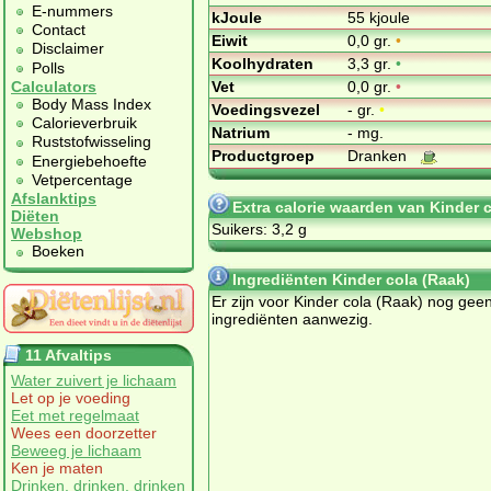
E-nummers
kJoule
55 kjoule
Contact
Eiwit
0,0 gr.
•
Disclaimer
Koolhydraten
3,3 gr.
•
Polls
Vet
0,0 gr.
•
Calculators
Body Mass Index
Voedingsvezel
- gr.
•
Calorieverbruik
Natrium
- mg.
Ruststofwisseling
Productgroep
Dranken
Energiebehoefte
Vetpercentage
Afslanktips
Extra calorie waarden van Kinder 
Diëten
Suikers: 3,2 g
Webshop
Boeken
Ingrediënten Kinder cola (Raak)
Er zijn voor Kinder cola (Raak) nog gee
ingrediënten aanwezig.
11 Afvaltips
Water zuivert je lichaam
Let op je voeding
Eet met regelmaat
Wees een doorzetter
Beweeg je lichaam
Ken je maten
Drinken, drinken, drinken