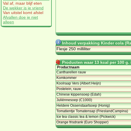
Val af, maar blijf eten
De wekker is je vriend
Van uitstel komt afstel
Afvallen doe je niet
alleen
Inhoud verpakking Kinder cola (R
Flesje 250 milliliter
Producten waar 13 kcal per 100 g. i
Productnaam
Cantharellen rauw
Komkommer
Koolraap Vers (Albert Heijn)
Postelein, rauw
Chinese kippensoep (Edah)
Juliënnesoep (C1000)
Heldere Ossenstaartsoep (Honig)
Tomatientje Tomatensap (FrieslandCampina)
Ice tea classic tea & lemon (Pickwick)
Orange frisdrank (Euro Shopper)