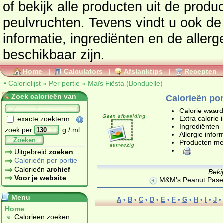
of bekijk alle producten uit de prod
peulvruchten
. Tevens vindt u ook de uitgebreide calorie
informatie, ingrediënten en de aller
beschikbaar zijn.
Home
|
Calculators
|
Afslanktips
|
Recepten
•
Calorielijst
»
Per portie
»
Maïs Fiësta (Bonduelle)
Zoek calorieën van
Calorieën por
Calorie waar
Extra calorie 
exacte zoekterm
Ingrediënten
zoek per
g / ml
Allergie infor
Zoeken
Producten me
Uitgebreid
zoeken
Calorieën per portie
Calorieën
archief
Beki
Voor je website
M&M's Peanut Pasen
Menu
A
•
B
•
C
•
D
•
E
•
F
•
G
•
H
•
I
•
J
•
Home
Calorieen zoeken