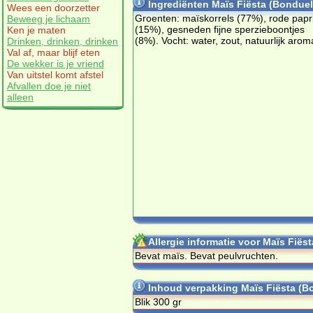
Ingrediënten Maïs Fiësta (Bonduel
Wees een doorzetter
Groen­ten: ma­ïs­kor­rels (77%), ro­de pa­pri
Beweeg je lichaam
(15%), ge­sne­den fij­ne sper­zie­boon­tjes
Ken je maten
(8%). Vocht: wa­ter, zout, na­tuur­lijk aro­m
Drinken, drinken, drinken
Val af, maar blijf eten
De wekker is je vriend
Van uitstel komt afstel
Afvallen doe je niet
alleen
Allergie informatie voor Maïs Fiës
Be­vat ma­ïs. Be­vat peul­vruch­ten.
Inhoud verpakking Maïs Fiësta (B
Blik 300 gr