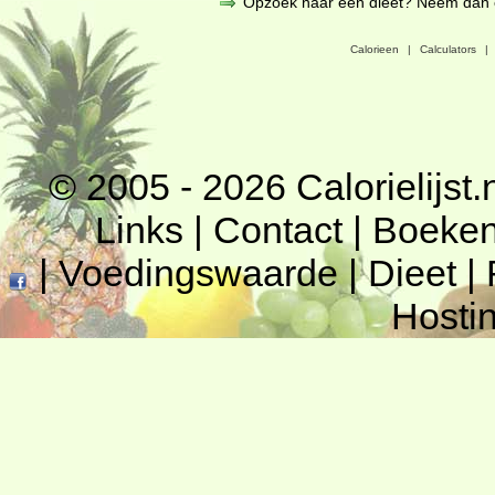
Opzoek naar een dieet? Neem dan een
Calorieen
|
Calculators
|
© 2005 - 2026
Calorielijst.
Links
|
Contact
|
Boeke
|
Voedingswaarde
|
Dieet
|
Hosti