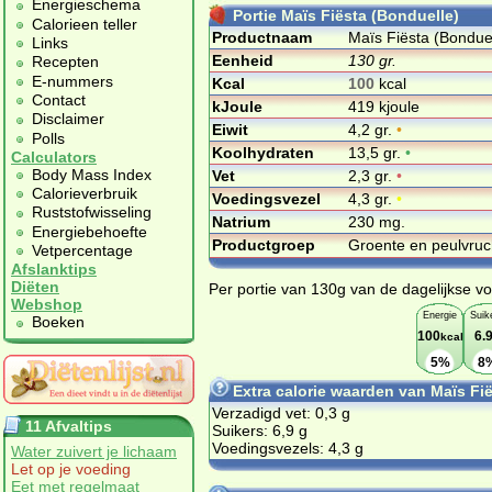
Energieschema
Portie Maïs Fiësta (Bonduelle)
Calorieen teller
Productnaam
Maïs Fiësta (Bondue
Links
Eenheid
130 gr.
Recepten
E-nummers
Kcal
100
kcal
Contact
kJoule
419 kjoule
Disclaimer
Eiwit
4,2 gr.
•
Polls
Koolhydraten
13,5 gr.
•
Calculators
Body Mass Index
Vet
2,3 gr.
•
Calorieverbruik
Voedingsvezel
4,3 gr.
•
Ruststofwisseling
Natrium
230 mg.
Energiebehoefte
Productgroep
Groente en peulvru
Vetpercentage
Afslanktips
Diëten
Per portie van 130g van de dagelijkse vo
Webshop
Energie
Suik
Boeken
100
6.
kcal
5%
8
Extra calorie waarden van Maïs Fi
Verzadigd vet: 0,3 g
11 Afvaltips
Suikers: 6,9 g
Voedingsvezels: 4,3 g
Water zuivert je lichaam
Let op je voeding
Eet met regelmaat