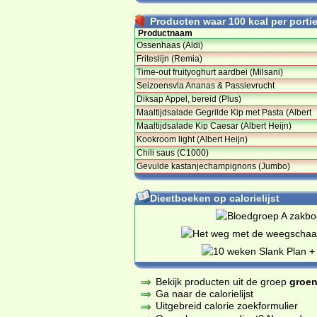
Producten waar 100 kcal per portie 
Productnaam
Ossenhaas (Aldi)
Friteslijn (Remia)
Time-out fruityoghurt aardbei (Milsani)
Seizoensvla Ananas & Passievrucht
Diksap Appel, bereid (Plus)
Maaltijdsalade Gegrilde Kip met Pasta (Albert
Maaltijdsalade Kip Caesar (Albert Heijn)
Kookroom light (Albert Heijn)
Chili saus (C1000)
Gevulde kastanjechampignons (Jumbo)
Dieetboeken op calorielijst
Bekijk producten uit de groep
groen
Ga naar de calorielijst
Uitgebreid calorie zoekformulier