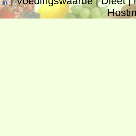
|
Voedingswaarde
|
Dieet
|
Hosti