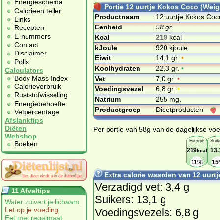
Energieschema
Portie 12 uurtje Kokos Coco (Weig
Calorieen teller
Productnaam
12 uurtje Kokos Coc
Links
Eenheid
58 gr.
Recepten
E-nummers
Kcal
219
kcal
Contact
kJoule
920 kjoule
Disclaimer
Eiwit
14,1 gr.
•
Polls
Koolhydraten
22,3 gr.
•
Calculators
Body Mass Index
Vet
7,0 gr.
•
Calorieverbruik
Voedingsvezel
6,8 gr.
•
Ruststofwisseling
Natrium
255 mg.
Energiebehoefte
Productgroep
Dieetproducten
Vetpercentage
Afslanktips
Diëten
Per portie van 58g van de dagelijkse voe
Webshop
Energie
Suik
Boeken
219
13.
kcal
11%
15
Extra calorie waarden van 12 uurt
Verzadigd vet: 3,4 g
11 Afvaltips
Suikers: 13,1 g
Water zuivert je lichaam
Let op je voeding
Voedingsvezels: 6,8 g
Eet met regelmaat