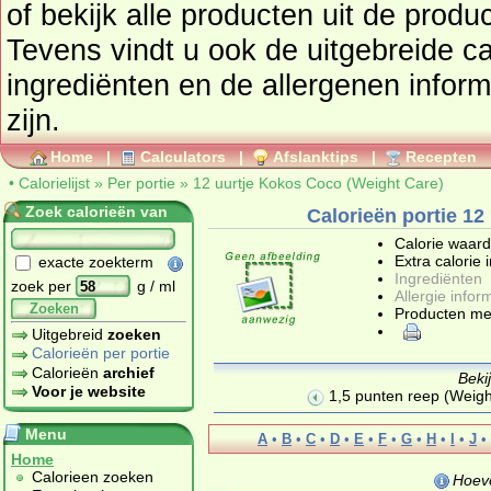
of bekijk alle producten uit de prod
Tevens vindt u ook de uitgebreide cal
ingrediënten en de allergenen infor
zijn.
Home
|
Calculators
|
Afslanktips
|
Recepten
•
Calorielijst
»
Per portie
»
12 uurtje Kokos Coco (Weight Care)
Zoek calorieën van
Calorieën portie 12
Calorie waar
Extra calorie 
exacte zoekterm
Ingrediënten
zoek per
g / ml
Allergie infor
Zoeken
Producten me
Uitgebreid
zoeken
Calorieën per portie
Calorieën
archief
Beki
Voor je website
1,5 punten reep (Weig
Menu
A
•
B
•
C
•
D
•
E
•
F
•
G
•
H
•
I
•
J
•
Home
Calorieen zoeken
Hoeve