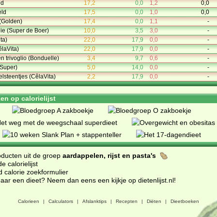
id
17,2
0,0
1,2
0,0
eld
17,5
0,0
1,0
0,0
 (Golden)
17,4
0,0
1,1
-
die (Super de Boer)
10,0
3,5
3,0
-
ta)
22,0
17,9
0,0
-
êlaVita)
22,0
17,9
0,0
-
 trivoglio (Bonduelle)
3,4
9,7
0,6
-
Super)
5,0
14,0
0,0
-
steentjes (CêlaVita)
2,2
17,9
0,0
-
n op calorielijst
oducten uit de groep
aardappelen, rijst en pasta's
 calorielijst
d calorie zoekformulier
ar een dieet? Neem dan eens een kijkje op dietenlijst.nl
!
Calorieen
|
Calculators
|
Afslanktips
|
Recepten
|
Diëten
|
Dieetboeken