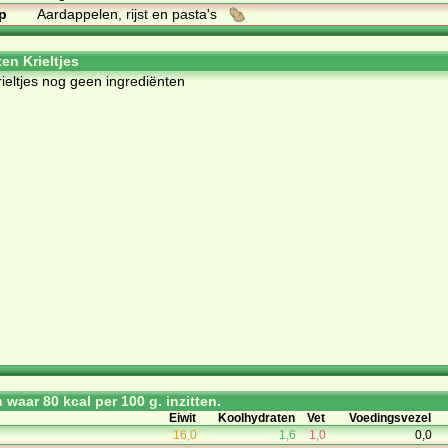
p
Aardappelen, rijst en pasta's
en Krieltjes
rieltjes nog geen ingrediënten
waar 80 kcal per 100 g. inzitten.
Eiwit
Koolhydraten
Vet
Voedingsvezel
16,0
1,6
1,0
0,0