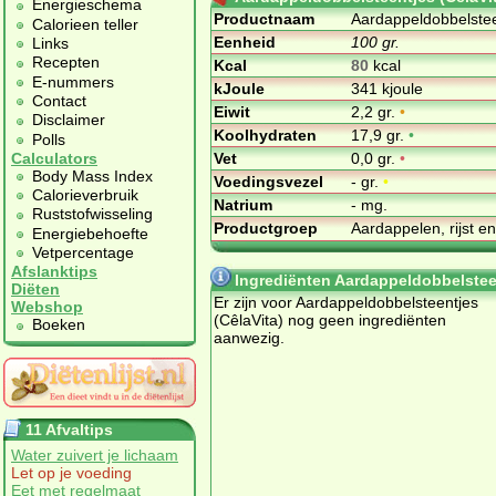
Energieschema
Productnaam
Aardappeldobbelstee
Calorieen teller
Eenheid
100 gr.
Links
Recepten
Kcal
80
kcal
E-nummers
kJoule
341 kjoule
Contact
Eiwit
2,2 gr.
•
Disclaimer
Koolhydraten
17,9 gr.
•
Polls
Vet
0,0 gr.
•
Calculators
Body Mass Index
Voedingsvezel
- gr.
•
Calorieverbruik
Natrium
- mg.
Ruststofwisseling
Productgroep
Aardappelen, rijst e
Energiebehoefte
Vetpercentage
Afslanktips
Ingrediënten Aardappeldobbelsteen
Diëten
Er zijn voor Aardappeldobbelsteentjes
Webshop
(CêlaVita) nog geen ingrediënten
Boeken
aanwezig.
11 Afvaltips
Water zuivert je lichaam
Let op je voeding
Eet met regelmaat