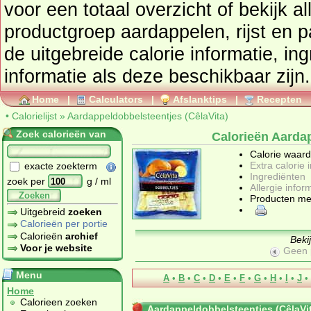
voor een totaal overzicht of bekijk alle producten uit de
productgroep
aardappelen, rijst en p
de uitgebreide calorie informatie, in
informatie als deze beschikbaar zijn.
Home
|
Calculators
|
Afslanktips
|
Recepten
•
Calorielijst
»
Aardappeldobbelsteentjes (CêlaVita)
Zoek calorieën van
Calorieën Aardap
Calorie waar
Extra calorie 
exacte zoekterm
Ingrediënten
zoek per
g / ml
Allergie infor
Zoeken
Producten me
Uitgebreid
zoeken
Calorieën per portie
Calorieën
archief
Beki
Voor je website
Geen 
Menu
A
•
B
•
C
•
D
•
E
•
F
•
G
•
H
•
I
•
J
•
Home
Calorieen zoeken
Aardappeldobbelsteentjes (CêlaVi