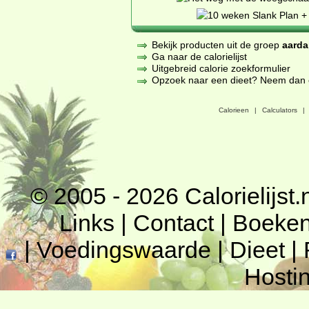
Bekijk producten uit de groep
aarda
Ga naar de calorielijst
Uitgebreid calorie zoekformulier
Opzoek naar een dieet? Neem dan een
Calorieen
|
Calculators
|
© 2005 - 2026
Calorielijst.
Links
|
Contact
|
Boeke
|
Voedingswaarde
|
Dieet
|
Hosti