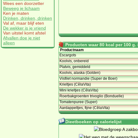
Wees een doorzetter
Beweeg je lichaam
Ken je maten
Drinken, drinken, drinken
Val af, maar blijf eten
De wekker is je vriend
Van uitstel komt afstel
Afvallen doe je niet
alleen
Producten waar 80 kcal per 100 g. i
Productnaam
Escargots
Koolvis, onbereid
Platvis, gemiddeld
Koolvis, alaska (Golden)
Visfilet normandie (Super de Boer)
Krieltjes (CêlaVita)
Mini krieltjes (CêlaVita)
Roerbakgroenten trivoglio (Bonduelle)
Tomatenpuree (Super)
Aardappeltjes, fijne (CêlaVita)
Dieetboeken op calorielijst