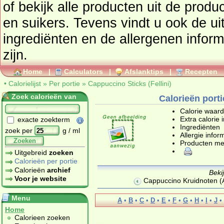
of bekijk alle producten uit de prod
en suikers
. Tevens vindt u ook de uitgebreide calorie informatie,
ingrediënten en de allergenen infor
zijn.
Home
|
Calculators
|
Afslanktips
|
Recepten
•
Calorielijst
»
Per portie
»
Cappuccino Sticks (Fellini)
Zoek calorieën van
Calorieën porti
Calorie waar
Extra calorie 
exacte zoekterm
Ingrediënten
zoek per
g / ml
Allergie infor
Zoeken
Producten me
Uitgebreid
zoeken
Calorieën per portie
Calorieën
archief
Beki
Voor je website
Cappuccino Kruidnoten (
Menu
A
•
B
•
C
•
D
•
E
•
F
•
G
•
H
•
I
•
J
•
Home
Calorieen zoeken