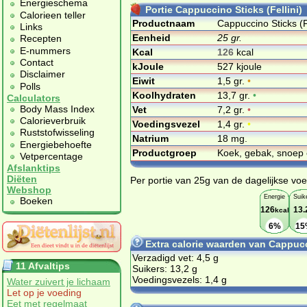
Energieschema
Portie Cappuccino Sticks (Fellini)
Calorieen teller
Productnaam
Cappuccino Sticks (Fe
Links
Eenheid
25 gr.
Recepten
E-nummers
Kcal
126
kcal
Contact
kJoule
527 kjoule
Disclaimer
Eiwit
1,5 gr.
•
Polls
Koolhydraten
13,7 gr.
•
Calculators
Body Mass Index
Vet
7,2 gr.
•
Calorieverbruik
Voedingsvezel
1,4 gr.
•
Ruststofwisseling
Natrium
18 mg.
Energiebehoefte
Productgroep
Koek, gebak, snoep 
Vetpercentage
Afslanktips
Diëten
Per portie van 25g van de dagelijkse voe
Webshop
Energie
Suik
Boeken
126
13.
kcal
6%
15
Extra calorie waarden van Cappucci
Verzadigd vet: 4,5 g
11 Afvaltips
Suikers: 13,2 g
Voedingsvezels: 1,4 g
Water zuivert je lichaam
Let op je voeding
Eet met regelmaat