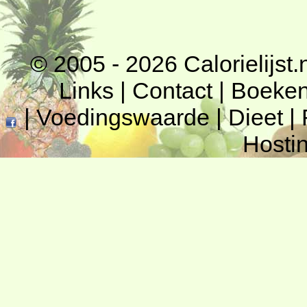
© 2005 - 2026
Calorielijst.
Links
|
Contact
|
Boeke
|
Voedingswaarde
|
Dieet
|
Hosti