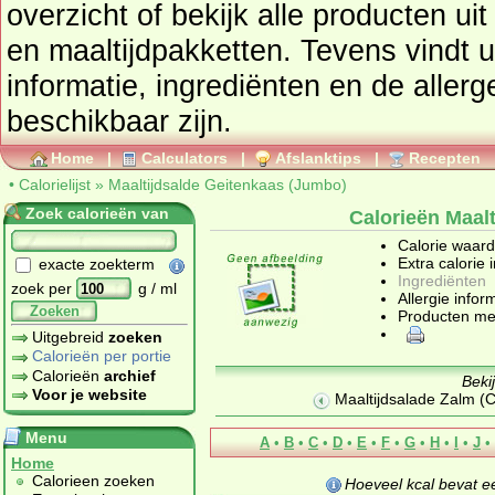
overzicht of bekijk alle product
en maaltijdpakketten
. Tevens vindt u ook de uitgebreide calorie
informatie, ingrediënten en de aller
beschikbaar zijn.
Home
|
Calculators
|
Afslanktips
|
Recepten
•
Calorielijst
»
Maaltijdsalde Geitenkaas (Jumbo)
Zoek calorieën van
Calorieën Maal
Calorie waar
Extra calorie 
exacte zoekterm
Ingrediënten
zoek per
g / ml
Allergie infor
Zoeken
Producten me
Uitgebreid
zoeken
Calorieën per portie
Calorieën
archief
Beki
Voor je website
Maaltijdsalade Zalm (
Menu
A
•
B
•
C
•
D
•
E
•
F
•
G
•
H
•
I
•
J
•
Home
Calorieen zoeken
Hoeveel kcal bevat 