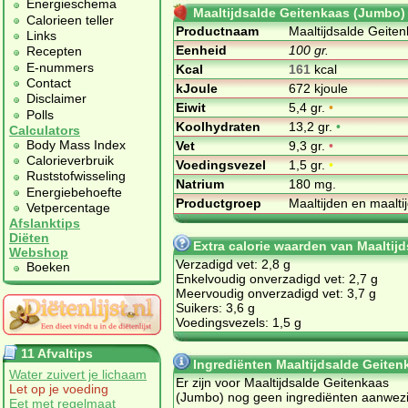
Energieschema
Maaltijdsalde Geitenkaas (Jumbo)
Calorieen teller
Productnaam
Maaltijdsalde Geite
Links
Eenheid
100 gr.
Recepten
E-nummers
Kcal
161
kcal
Contact
kJoule
672 kjoule
Disclaimer
Eiwit
5,4 gr.
•
Polls
Koolhydraten
13,2 gr.
•
Calculators
Body Mass Index
Vet
9,3 gr.
•
Calorieverbruik
Voedingsvezel
1,5 gr.
•
Ruststofwisseling
Natrium
180 mg.
Energiebehoefte
Productgroep
Maaltijden en maalt
Vetpercentage
Afslanktips
Diëten
Extra calorie waarden van Maaltij
Webshop
Verzadigd vet: 2,8 g
Boeken
Enkelvoudig onverzadigd vet: 2,7 g
Meervoudig onverzadigd vet: 3,7 g
Suikers: 3,6 g
Voedingsvezels: 1,5 g
11 Afvaltips
Ingrediënten Maaltijdsalde Geite
Water zuivert je lichaam
Er zijn voor Maaltijdsalde Geitenkaas
Let op je voeding
(Jumbo) nog geen ingrediënten aanwezi
Eet met regelmaat