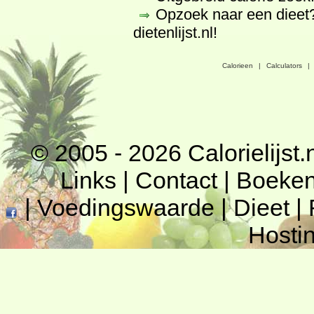
Opzoek naar een dieet
dietenlijst.nl
!
Calorieen
|
Calculators
|
© 2005 - 2026
Calorielijst.
Links
|
Contact
|
Boeke
|
Voedingswaarde
|
Dieet
|
Hosti