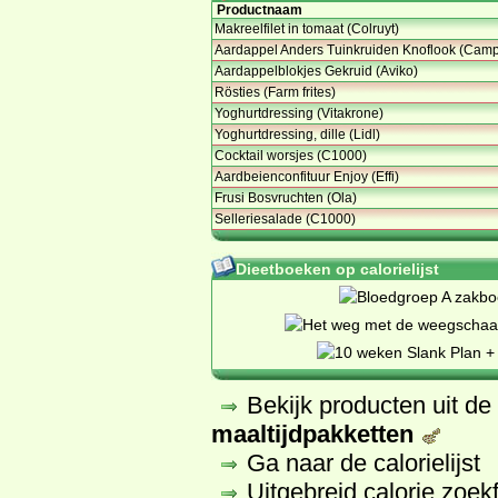
Productnaam
Makreelfilet in tomaat (Colruyt)
Aardappel Anders Tuinkruiden Knoflook (Camp
Aardappelblokjes Gekruid (Aviko)
Rösties (Farm frites)
Yoghurtdressing (Vitakrone)
Yoghurtdressing, dille (Lidl)
Cocktail worsjes (C1000)
Aardbeienconfituur Enjoy (Effi)
Frusi Bosvruchten (Ola)
Selleriesalade (C1000)
Dieetboeken op calorielijst
Bekijk producten uit d
maaltijdpakketten
Ga naar de calorielijst
Uitgebreid calorie zoek