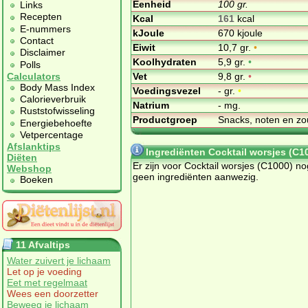
Eenheid
100 gr.
Links
Recepten
Kcal
161
kcal
E-nummers
kJoule
670 kjoule
Contact
Eiwit
10,7 gr.
•
Disclaimer
Koolhydraten
5,9 gr.
•
Polls
Vet
9,8 gr.
•
Calculators
Body Mass Index
Voedingsvezel
- gr.
•
Calorieverbruik
Natrium
- mg.
Ruststofwisseling
Productgroep
Snacks, noten en zo
Energiebehoefte
Vetpercentage
Afslanktips
Ingrediënten Cocktail worsjes (C1
Diëten
Er zijn voor Cocktail worsjes (C1000) no
Webshop
geen ingrediënten aanwezig.
Boeken
11 Afvaltips
Water zuivert je lichaam
Let op je voeding
Eet met regelmaat
Wees een doorzetter
Beweeg je lichaam