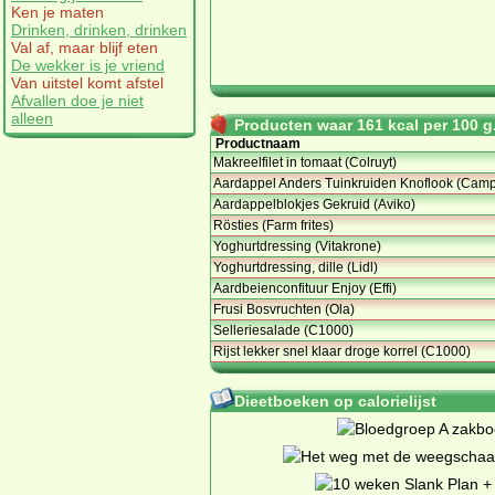
Ken je maten
Drinken, drinken, drinken
Val af, maar blijf eten
De wekker is je vriend
Van uitstel komt afstel
Afvallen doe je niet
alleen
Producten waar 161 kcal per 100 g.
Productnaam
Makreelfilet in tomaat (Colruyt)
Aardappel Anders Tuinkruiden Knoflook (Camp
Aardappelblokjes Gekruid (Aviko)
Rösties (Farm frites)
Yoghurtdressing (Vitakrone)
Yoghurtdressing, dille (Lidl)
Aardbeienconfituur Enjoy (Effi)
Frusi Bosvruchten (Ola)
Selleriesalade (C1000)
Rijst lekker snel klaar droge korrel (C1000)
Dieetboeken op calorielijst