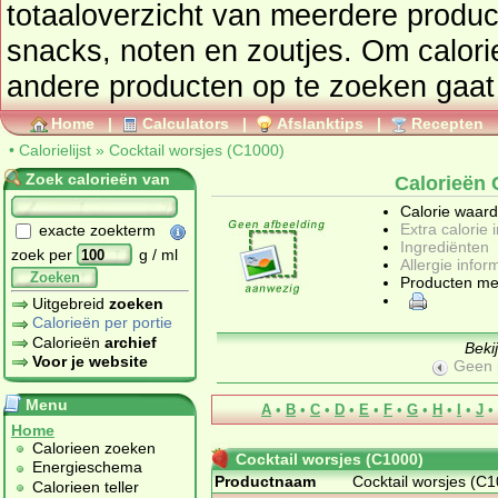
totaaloverzic
snacks, noten en zoutjes
. Om calori
andere producte
Home
|
Calculators
|
Afslanktips
|
Recepten
•
Calorielijst
»
Cocktail worsjes (C1000)
Zoek calorieën van
Calorieën 
Calorie waar
Extra calorie 
exacte zoekterm
Ingrediënten
zoek per
g / ml
Allergie infor
Zoeken
Producten me
Uitgebreid
zoeken
Calorieën per portie
Calorieën
archief
Beki
Voor je website
Geen 
Menu
A
•
B
•
C
•
D
•
E
•
F
•
G
•
H
•
I
•
J
•
Home
Calorieen zoeken
Cocktail worsjes (C1000)
Energieschema
Productnaam
Cocktail worsjes (C
Calorieen teller