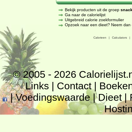
Bekijk producten uit de groep
snack
Ga naar de calorielijst
Uitgebreid calorie zoekformulier
Opzoek naar een dieet? Neem dan een
Calorieen
|
Calculators
|
© 2005 - 2026
Calorielijst.
Links
|
Contact
|
Boeke
|
Voedingswaarde
|
Dieet
|
Hosti