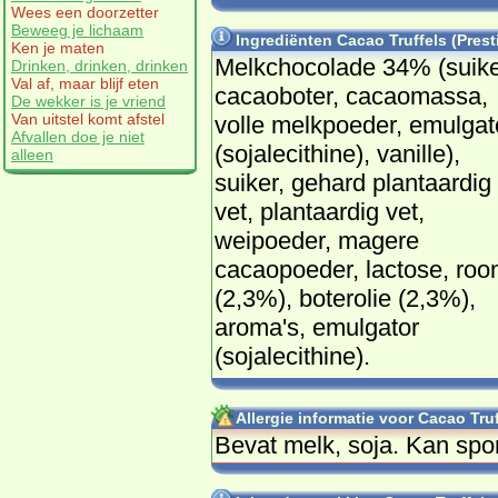
Wees een doorzetter
Beweeg je lichaam
Ingrediënten Cacao Truffels (Prest
Ken je maten
Melkchocolade 34% (suike
Drinken, drinken, drinken
Val af, maar blijf eten
cacaoboter, cacaomassa,
De wekker is je vriend
Van uitstel komt afstel
volle melkpoeder, emulgat
Afvallen doe je niet
(sojalecithine), vanille),
alleen
suiker, gehard plantaardig
vet, plantaardig vet,
weipoeder, magere
cacaopoeder, lactose, ro
(2,3%), boterolie (2,3%),
aroma's, emulgator
(sojalecithine).
Allergie informatie voor Cacao Truf
Bevat melk, soja. Kan spo