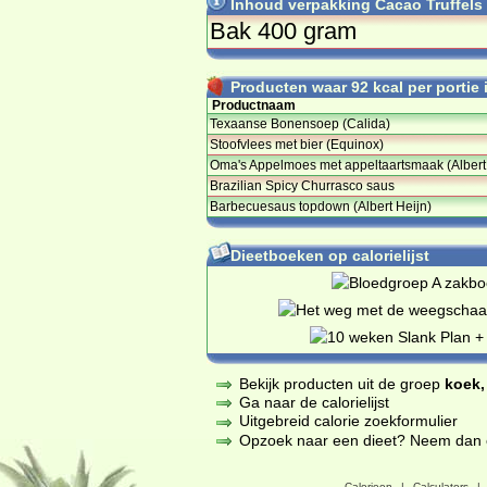
Inhoud verpakking Cacao Truffels 
Bak 400 gram
Producten waar 92 kcal per portie i
Productnaam
Texaanse Bonensoep (Calida)
Stoofvlees met bier (Equinox)
Oma's Appelmoes met appeltaartsmaak (Alber
Brazilian Spicy Churrasco saus
Barbecuesaus topdown (Albert Heijn)
Dieetboeken op calorielijst
Bekijk producten uit de groep
koek,
Ga naar de calorielijst
Uitgebreid calorie zoekformulier
Opzoek naar een dieet? Neem dan een
Calorieen
|
Calculators
|