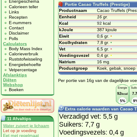
Energieschema
Portie Cacao Truffels (Prestige)
Calorieen teller
Productnaam
Cacao Truffels (Pres
Links
Eenheid
16 gr.
Recepten
E-nummers
Kcal
92
kcal
Contact
kJoule
387 kjoule
Disclaimer
Eiwit
0,6 gr.
•
Polls
Koolhydraten
7,8 gr.
•
Calculators
Body Mass Index
Vet
6,5 gr.
•
Calorieverbruik
Voedingsvezel
0,4 gr.
•
Ruststofwisseling
Natrium
16 mg.
Energiebehoefte
Productgroep
Koek, gebak, snoep 
Vetpercentage
Afslanktips
Diëten
Per portie van 16g van de dagelijkse voe
Webshop
Energie
Suik
Boeken
92
7.
kcal
5%
9
Extra calorie waarden van Cacao Tr
Verzadigd vet: 5,5 g
11 Afvaltips
Suikers: 7,7 g
Water zuivert je lichaam
Let op je voeding
Voedingsvezels: 0,4 g
Eet met regelmaat