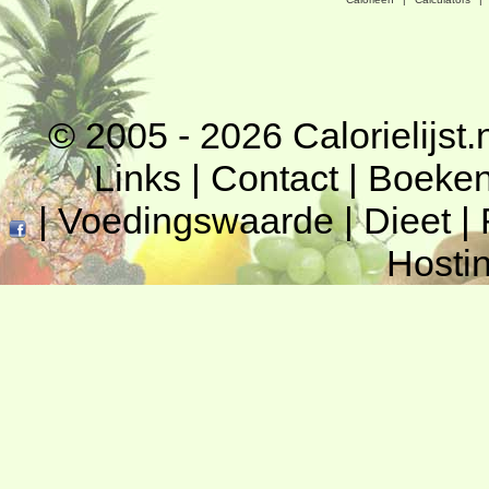
© 2005 - 2026
Calorielijst.
Links
|
Contact
|
Boeke
|
Voedingswaarde
|
Dieet
|
Hosti