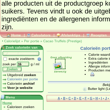
alle producten uit de productgroep
k
suikers
. Tevens vindt u ook de uitgebreide calorie informatie,
ingrediënten en de allergenen infor
zijn.
Home
|
Calculators
|
Afslanktips
|
Recepten
•
Calorielijst
»
Per portie
»
Cacao Truffels (Prestige)
Zoek calorieën van
Calorieën port
Calorie waar
Extra calorie 
exacte zoekterm
Ingrediënten
zoek per
g / ml
Allergie infor
Zoeken
Producten me
Uitgebreid
zoeken
Calorieën per portie
Calorieën
archief
Beki
Voor je website
Butter light (L
Menu
A
•
B
•
C
•
D
•
E
•
F
•
G
•
H
•
I
•
J
•
Home
Calorieen zoeken