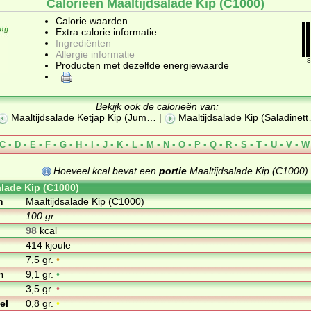
Calorieën Maaltijdsalade Kip (C1000)
Calorie waarden
Extra calorie informatie
Ingrediënten
Allergie informatie
8
Producten met dezelfde energiewaarde
Bekijk ook de calorieën van:
Maaltijdsalade Ketjap Kip (Jum
… |
Maaltijdsalade Kip (Saladinett
C
•
D
•
E
•
F
•
G
•
H
•
I
•
J
•
K
•
L
•
M
•
N
•
O
•
P
•
Q
•
R
•
S
•
T
•
U
•
V
•
W
Hoeveel kcal bevat een
portie
Maaltijdsalade Kip (C1000)
alade Kip (C1000)
m
Maaltijdsalade Kip (C1000)
100 gr.
98
kcal
414 kjoule
7,5 gr.
•
n
9,1 gr.
•
3,5 gr.
•
el
0,8 gr.
•