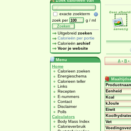
Zoek calorieën van
exacte zoekterm
zoek per
g / ml
Zoeken
Uitgebreid
zoeken
Calorieën per portie
Calorieën
archief
Voor je website
Menu
A
•
B
•
Home
Calorieen zoeken
Energieschema
Maaltijds
Calorieen teller
Productnaa
Links
Eenheid
Recepten
E-nummers
Kcal
Contact
kJoule
Disclaimer
Eiwit
Polls
Koolhydrate
Calculators
Body Mass Index
Vet
Calorieverbruik
Voedingsvez