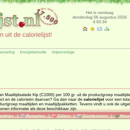
Het is vandaag
donderdag 06 augustus 2026
4:50:34
uit de calorielijst!
fwisseling
Energiebehoefte
Vetpercentage
an Maaltijdsalade Kip (C1000) per 100 gr. uit de productgroep maaltijd
n ander product en de calorieën daarvan? Ga dan naar de
calorielijst
voor een tota
 productgroep
maaltijden en maaltijdpakketten
. Tevens vindt u ook de uitgebreide
genen informatie als deze beschikbaar zijn.
anktips
|
Recepten
|
Diëten
|
Dieetboeken
|
Nieu