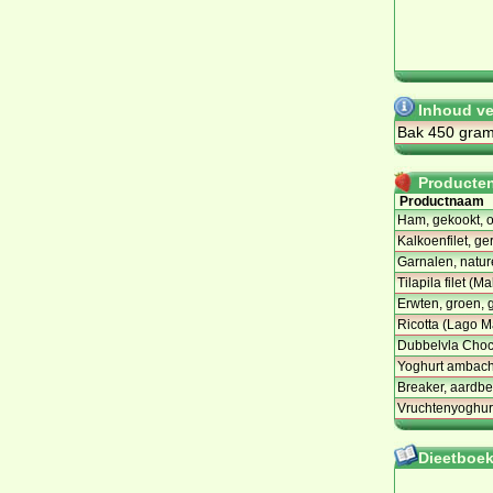
Inhoud ve
Bak 450 gra
Producten 
Productnaam
Ham, gekookt, o
Kalkoenfilet, ge
Garnalen, natur
Tilapila filet (M
Erwten, groen, 
Ricotta (Lago M
Dubbelvla Choc
Yoghurt ambacht
Breaker, aardbe
Vruchtenyoghurt 
Dieetboeke