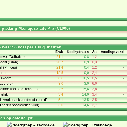
rpakking Maaltijdsalade Kip (C1000)
m
waar 98 kcal per 100 g. inzitten.
Eiwit
Koolhydraten
Vet
Voedingsvezel
ntvet (Delhaize)
21,1
0,8
1,2
-
rookt (Edah)
20,7
0,9
0,3
-
el (Princes)
21,4
0,4
1,2
-
akro)
18,5
0,0
2,4
-
gekookt
6,6
16,5
0,5
-
aggiore)
8,0
3,0
6,0
-
olade Vanille (Campina)
2,5
15,6
2,8
-
elijk
3,4
14,0
3,4
-
i kwarksnack zonder stukjes (F
5,1
13,5
2,5
-
perzik passievrucht (lidl)
3,0
14,6
2,7
-
n op calorielijst