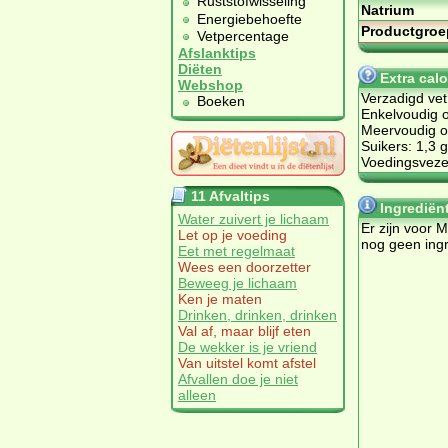
Ruststofwisseling
Natrium
Energiebehoefte
Productgroe
Vetpercentage
Afslanktips
Diëten
Extra cal
Webshop
Verzadigd vet
Boeken
Enkelvoudig o
Meervoudig on
Suikers: 1,3 g
Voedingsvezel
11 Afvaltips
Ingrediën
Water zuivert je lichaam
Er zijn voor 
Let op je voeding
nog geen ing
Eet met regelmaat
Wees een doorzetter
Beweeg je lichaam
Ken je maten
Drinken, drinken, drinken
Val af, maar blijf eten
De wekker is je vriend
Van uitstel komt afstel
Afvallen doe je niet
alleen