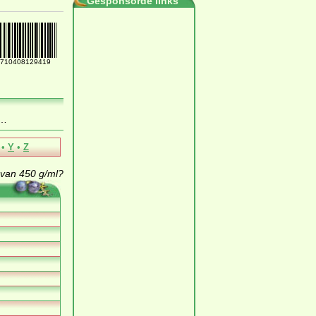
Gesponsorde links
710408129419
…
•
Y
•
Z
 van 450 g/ml?