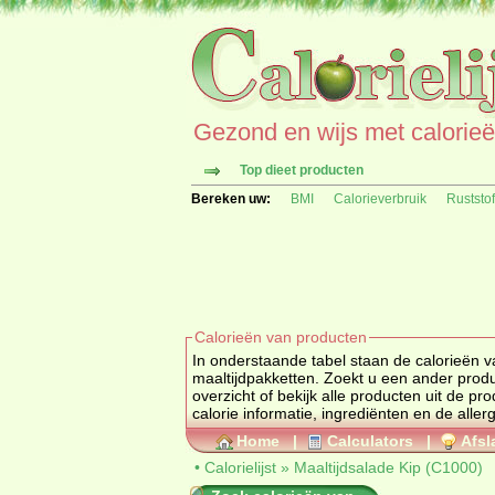
Gezond en wijs met calorieën 
Top dieet producten
Bereken uw:
BMI
Calorieverbruik
Ruststo
Calorieën van producten
In onderstaande tabel staan de calorieën v
maaltijdpakketten. Zoekt u ee
overzicht of bekijk alle producten uit de
calorie informatie, ingrediënten en de aller
Home
|
Calculators
|
Afsl
•
Calorielijst
»
Maaltijdsalade Kip (C1000)