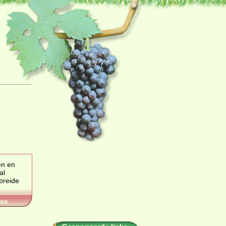
en en
al
ws