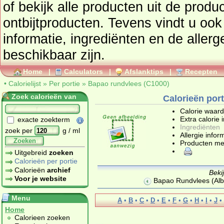
of bekijk alle producten uit de prod
ontbijtproducten
. Tevens vindt u ook de uitgebreide calorie
informatie, ingrediënten en de aller
beschikbaar zijn.
Home
|
Calculators
|
Afslanktips
|
Recepten
•
Calorielijst
»
Per portie
»
Bapao rundvlees (C1000)
Zoek calorieën van
Calorieën por
Calorie waar
Extra calorie 
exacte zoekterm
Ingrediënten
zoek per
g / ml
Allergie infor
Zoeken
Producten me
Uitgebreid
zoeken
Calorieën per portie
Calorieën
archief
Beki
Voor je website
Bapao Rundvlees (Albe
Menu
A
•
B
•
C
•
D
•
E
•
F
•
G
•
H
•
I
•
J
•
Home
Calorieen zoeken