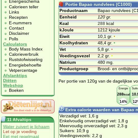
Energieschema
Portie Bapao rundvlees (C1000)
Calorieen teller
Productnaam
Bapao rundvlees (C
Links
Eenheid
120 gr.
Recepten
E-nummers
Kcal
288
kcal
Contact
kJoule
1212 kjoule
Disclaimer
Eiwit
10,1 gr.
•
Polls
Koolhydraten
48,4 gr.
•
Calculators
Body Mass Index
Vet
5,8 gr.
•
Calorieverbruik
Voedingsvezel
2,2 gr.
•
Ruststofwisseling
Natrium
480 mg.
Energiebehoefte
Productgroep
Brood- en ontbijtpr
Vetpercentage
Afslanktips
Diëten
Per portie van 120g van de dagelijkse vo
Webshop
Energie
Suik
Boeken
288
10.
kcal
14%
12
Extra calorie waarden van Bapao 
Verzadigd vet: 1,6 g
11 Afvaltips
Enkelvoudig onverzadigd vet: 1,8 g
Meervoudig onverzadigd vet: 2,3 g
Water zuivert je lichaam
Suikers: 10,9 g
Let op je voeding
Voedingsvezels: 2,2 g
Eet met regelmaat