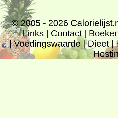
© 2005 - 2026
Calorielijst.
Links
|
Contact
|
Boeke
|
Voedingswaarde
|
Dieet
|
Hosti