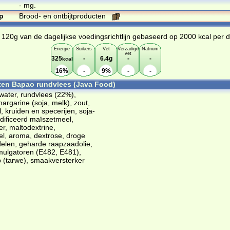
- mg.
p
Brood- en ontbijtproducten
n 120g van de dagelijkse voedingsrichtlijn gebaseerd op 2000 kcal per 
Energie
Suikers
Vet
Verzadigd
Natrium
vet
325
-
6.4g
-
-
kcal
16%
-
9%
-
-
ten Bapao rundvlees (Java Food)
water, rundvlees (22%),
margarine (soja, melk), zout,
ol, kruiden en specerijen, soja-
dificeerd maïszetmeel,
r, maltodextrine,
l, aroma, dextrose, droge
elen, geharde raapzaadolie,
mulgatoren (E482, E481),
 (tarwe), smaakversterker