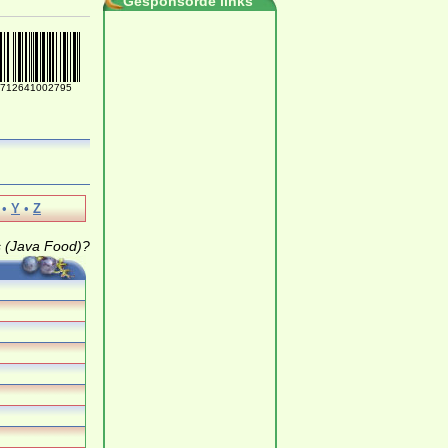
Gesponsorde links
712641002795
•
Y
•
Z
s (Java Food)?