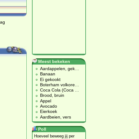
dag
Meest bekeken
Aardappelen, gek
…
Banaan
Ei gekookt
Boterham volkore
…
Coca Cola (Coca
…
Brood, bruin
Appel
Avocado
Eierkoek
Aardbeien, vers
Poll
Hoeveel beweeg jij per