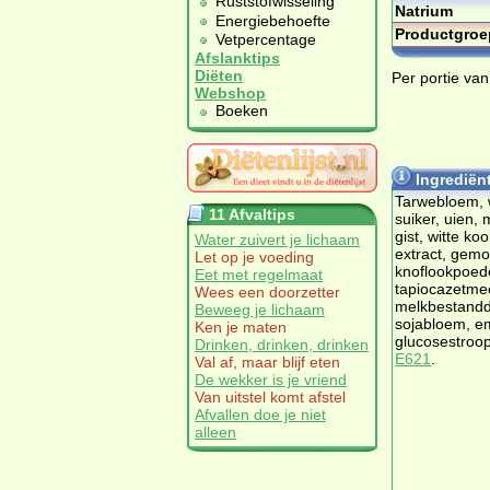
Ruststofwisseling
Natrium
Energiebehoefte
Productgroe
Vetpercentage
Afslanktips
Diëten
Per portie va
Webshop
Boeken
Ingrediën
Tarwebloem, 
11 Afvaltips
suiker, uien, 
gist, witte ko
Water zuivert je lichaam
extract, gemo
Let op je voeding
knoflookpoede
Eet met regelmaat
tapiocazetmee
Wees een doorzetter
melkbestandd
Beweeg je lichaam
sojabloem, e
Ken je maten
glucosestroop
Drinken, drinken, drinken
E621
.
Val af, maar blijf eten
De wekker is je vriend
Van uitstel komt afstel
Afvallen doe je niet
alleen