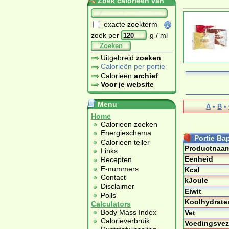
Zoek calorieën van
exacte zoekterm
zoek per
g / ml
Zoeken
Uitgebreid
zoeken
Calorieën per portie
Calorieën
archief
Voor je website
Menu
A
•
B
•
Home
Calorieen zoeken
Energieschema
Portie Ba
Calorieen teller
Productnaa
Links
Eenheid
Recepten
E-nummers
Kcal
Contact
kJoule
Disclaimer
Eiwit
Polls
Koolhydrate
Calculators
Body Mass Index
Vet
Calorieverbruik
Voedingsvez