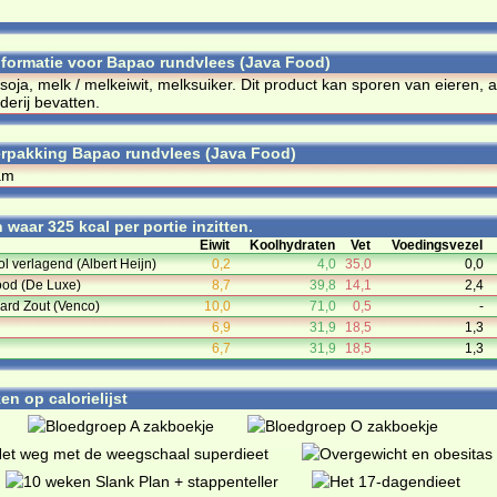
informatie voor Bapao rundvlees (Java Food)
 soja, melk / melkeiwit, melksuiker. Dit product kan sporen van eieren,
derij bevatten.
rpakking Bapao rundvlees (Java Food)
am
waar 325 kcal per portie inzitten.
Eiwit
Koolhydraten
Vet
Voedingsvezel
l verlagend (Albert Heijn)
0,2
4,0
35,0
0,0
ood (De Luxe)
8,7
39,8
14,1
2,4
ard Zout (Venco)
10,0
71,0
0,5
-
6,9
31,9
18,5
1,3
6,7
31,9
18,5
1,3
n op calorielijst