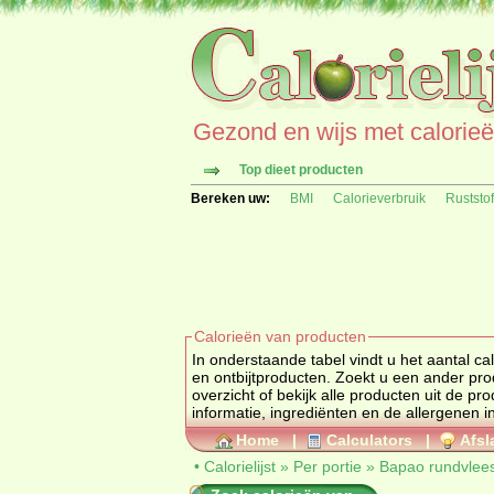
Gezond en wijs met calorieën 
Top dieet producten
Bereken uw:
BMI
Calorieverbruik
Ruststo
Calorieën van producten
In onderstaande tabel vindt u het aantal calorieën v
overzicht of bekijk alle producten uit de p
inf
Home
|
Calculators
|
Afsl
•
Calorielijst
»
Per portie
»
Bapao rundvlee