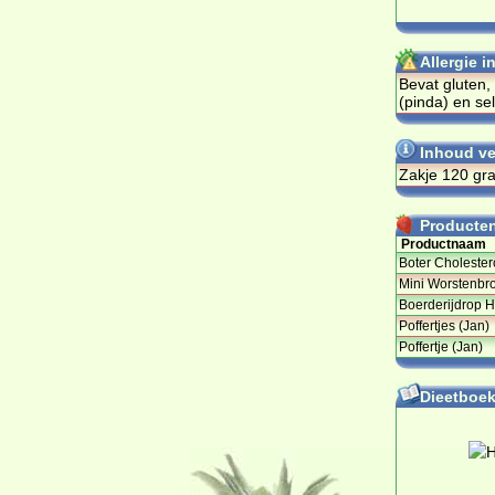
Allergie 
Bevat gluten,
(pinda) en sel
Inhoud ve
Zakje 120 gr
Producten 
Productnaam
Boter Cholestero
Mini Worstenbr
Boerderijdrop H
Poffertjes (Jan)
Poffertje (Jan)
Dieetboeke