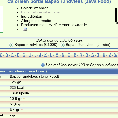
Calorieën portie Bapao rundvlees (Java Food)
Calorie waarden
Extra calorie informatie
Ingrediënten
Allergie informatie
8
Producten met dezelfde energiewaarde
Bekijk ook de calorieën van:
Bapao rundvlees (C1000)
|
Bapao Rundvlees (Jumbo)
C
•
D
•
E
•
F
•
G
•
H
•
I
•
J
•
K
•
L
•
M
•
N
•
O
•
P
•
Q
•
R
•
S
•
T
•
U
•
V
•
W
Hoeveel kcal bevat 100 gr.Bapao rundvlee
pao rundvlees (Java Food)
m
Bapao rundvlees (Java Food)
120 gr.
325
kcal
1368 kjoule
10,9 gr.
•
n
54,6 gr.
•
6,4 gr.
•
el
- gr.
•