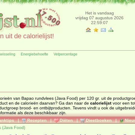
Het is vandaag
vrijdag 07 augustus 2026
22:59:07
uit de calorielijst!
fwisseling
Energiebehoefte
Vetpercentage
an Bapao rundvlees (Java Food) per 120 gr. uit de productgroep brood-
en ontbijtproducten. Zoekt u een ander product en de calorieën daarvan? Ga dan naar de
calorielijst
voor een totaal
roductgroep
brood- en ontbijtproducten
. Tevens vindt u ook de uitgebreide calorie
ormatie, ingrediënten en de allergenen informatie als deze beschikbaar zijn.
anktips
|
Recepten
|
Diëten
|
Dieetboeken
|
Nieu
s (Java Food)