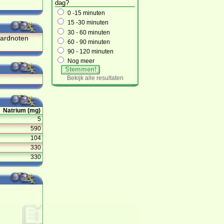
dag?
0 -15 minuten
15 -30 minuten
30 - 60 minuten
 aardnoten
60 - 90 minuten
90 - 120 minuten
Nog meer
Stemmen!
Bekijk alle resultaten
Natrium (mg)
5
590
104
330
330