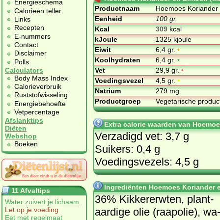
Energieschema
Productnaam
Hoemoes Koriander 
Calorieen teller
Eenheid
100 gr.
Links
Recepten
Kcal
309
kcal
E-nummers
kJoule
1325 kjoule
Contact
Eiwit
6,4 gr.
•
Disclaimer
Koolhydraten
6,4 gr.
•
Polls
Vet
29,9 gr.
•
Calculators
Body Mass Index
Voedingsvezel
4,5 gr.
•
Calorieverbruik
Natrium
279 mg.
Ruststofwisseling
Productgroep
Vegetarische produ
Energiebehoefte
Vetpercentage
Afslanktips
Extra calorie waarden van Hoemoe
Diëten
Verzadigd vet: 3,7 g
Webshop
Boeken
Suikers: 0,4 g
Voedingsvezels: 4,5 g
Ingrediënten Hoemoes Koriander 
11 Afvaltips
36% Kik­ker­erw­ten, plant­
Water zuivert je lichaam
aar­di­ge olie (raap­olie), wa
Let op je voeding
Eet met regelmaat