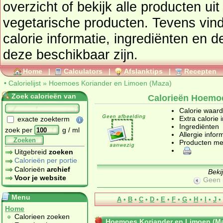
overzicht of bekijk alle producte
vegetarische producten
. Tevens vindt u ook de uitgebreide
calorie informatie, ingrediënten en d
deze beschikbaar zijn.
Home
|
Calculators
|
Afslanktips
|
Recepten
•
Calorielijst
»
Hoemoes Koriander en Limoen (Maza)
Zoek calorieën van
Calorieën Hoemoe
Calorie waar
Extra calorie 
exacte zoekterm
Ingrediënten
zoek per
g / ml
Allergie infor
Zoeken
Producten me
Uitgebreid
zoeken
Calorieën per portie
Calorieën
archief
Beki
Voor je website
Geen 
Menu
A
•
B
•
C
•
D
•
E
•
F
•
G
•
H
•
I
•
J
•
Home
Calorieen zoeken
Hoemoes Koriander en Limoen (M