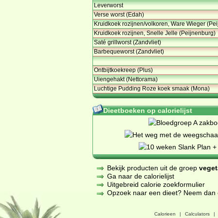
Leverworst
Verse worst (Edah)
Kruidkoek rozijnen/volkoren, Ware Wieger (Pei
Kruidkoek rozijnen, Snelle Jelle (Peijnenburg)
Saté grillworst (Zandvliet)
Barbequeworst (Zandvliet)
Ontbijtkoekreep (Plus)
Uiengehakt (Nettorama)
Luchtige Pudding Roze koek smaak (Mona)
Dieetboeken op calorielijst
Bekijk producten uit de groep
veget
Ga naar de calorielijst
Uitgebreid calorie zoekformulier
Opzoek naar een dieet? Neem dan een
Calorieen
|
Calculators
|