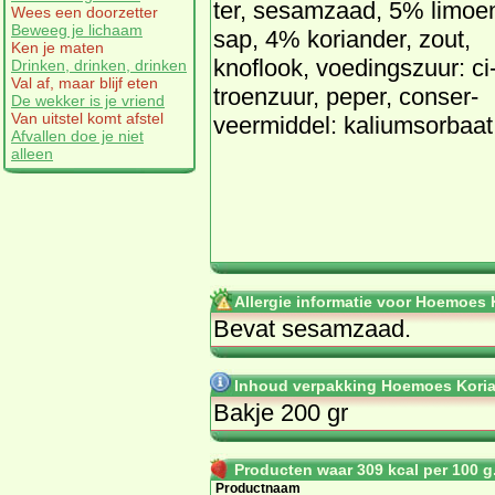
ter, se­sam­zaad, 5% li­moe
Wees een doorzetter
Beweeg je lichaam
sap, 4% ko­ri­an­der, zout,
Ken je maten
knof­look, voe­dings­zuur: ci
Drinken, drinken, drinken
Val af, maar blijf eten
troen­zuur, pe­per, con­ser­
De wekker is je vriend
Van uitstel komt afstel
veer­mid­del: ka­li­um­s­or­baat
Afvallen doe je niet
alleen
Allergie informatie voor Hoemoes
Be­vat se­sam­zaad.
Inhoud verpakking Hoemoes Koria
Bakje 200 gr
Producten waar 309 kcal per 100 g.
Productnaam