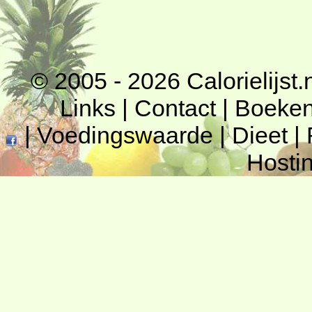
© 2005 - 2026
Calorielijst.
Links
|
Contact
|
Boeke
|
Voedingswaarde
|
Dieet
|
Hosti