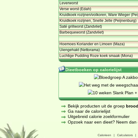
Leverworst
Verse worst (Edah)
Kruidkoek rozijnen/volkoren, Ware Wieger (Pei
Kruidkoek rozijnen, Snelle Jelle (Peijnenburg)
Saté grillworst (Zandvliet)
Barbequeworst (Zandvliet)
Hoemoes Koriander en Limoen (Maza)
Uiengehakt (Nettorama)
Luchtige Pudding Roze koek smaak (Mona)
Dieetboeken op calorielijst
Bekijk producten uit de groep
brood
Ga naar de calorielijst
Uitgebreid calorie zoekformulier
Opzoek naar een dieet? Neem dan een
Calorieen
|
Calculators
|