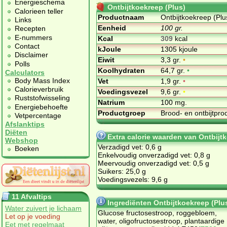
Energieschema
Ontbijtkoekreep (Plus)
Calorieen teller
Productnaam
Ontbijtkoekreep (Plu
Links
Eenheid
100 gr.
Recepten
E-nummers
Kcal
309
kcal
Contact
kJoule
1305 kjoule
Disclaimer
Eiwit
3,3 gr.
•
Polls
Koolhydraten
64,7 gr.
•
Calculators
Body Mass Index
Vet
1,9 gr.
•
Calorieverbruik
Voedingsvezel
9,6 gr.
•
Ruststofwisseling
Natrium
100 mg.
Energiebehoefte
Productgroep
Brood- en ontbijtpr
Vetpercentage
Afslanktips
Diëten
Extra calorie waarden van Ontbijt
Webshop
Verzadigd vet: 0,6 g
Boeken
Enkelvoudig onverzadigd vet: 0,8 g
Meervoudig onverzadigd vet: 0,5 g
Suikers: 25,0 g
Voedingsvezels: 9,6 g
11 Afvaltips
Ingrediënten Ontbijtkoekreep (Plu
Water zuivert je lichaam
Glucose fructosestroop, roggebloem,
Let op je voeding
water, oligofructosestroop, plantaardige
Eet met regelmaat