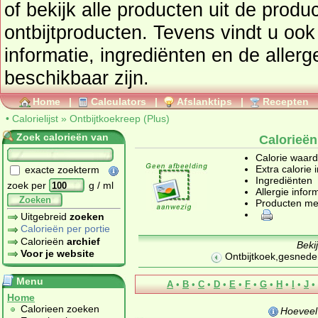
of bekijk alle producten uit de prod
ontbijtproducten
. Tevens vindt u ook de uitgebreide calorie
informatie, ingrediënten en de aller
beschikbaar zijn.
Home
|
Calculators
|
Afslanktips
|
Recepten
•
Calorielijst
»
Ontbijtkoekreep (Plus)
Zoek calorieën van
Calorieën
Calorie waar
Extra calorie 
exacte zoekterm
Ingrediënten
zoek per
g / ml
Allergie infor
Zoeken
Producten me
Uitgebreid
zoeken
Calorieën per portie
Calorieën
archief
Beki
Voor je website
Ontbijtkoek,gesnede
Menu
A
•
B
•
C
•
D
•
E
•
F
•
G
•
H
•
I
•
J
•
Home
Calorieen zoeken
Hoeveel