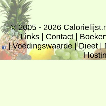
© 2005 - 2026
Calorielijst.
Links
|
Contact
|
Boeke
|
Voedingswaarde
|
Dieet
|
Hosti