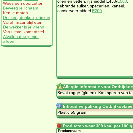
oliën en vetten, rijsmiddel E450/
E500
,
Wees een doorzetter
gebrande suiker, specerijen, kaneel,
Beweeg je lichaam
conserveermiddel
E200
.
Ken je maten
Drinken, drinken, drinken
Val af, maar blijf eten
De wekker is je vriend
Van uitstel komt afstel
Afvallen doe je niet
alleen
Allergie informatie voor Ontbijtko
Bevat rogge (gluten). Kan sporen van ta
Inhoud verpakking Ontbijtkoekree
Plastic 55 gram
Producten waar 309 kcal per 100 g.
Productnaam