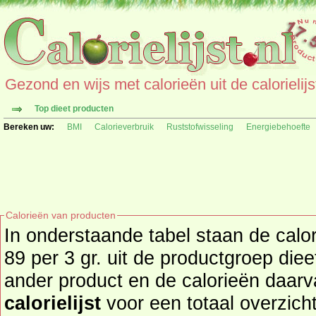
Gezond en wijs met calorieën uit de calorielijs
Top dieet producten
Bereken uw:
BMI
Calorieverbruik
Ruststofwisseling
Energiebehoefte
Calorieën van producten
In onderstaande tabel staan de calo
89 per 3 gr. uit de productgroep dieetproduct
ander product en de calorieën daar
calorielijst
voor een totaal overzicht of bekijk alle producten u