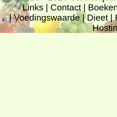
Links
|
Contact
|
Boeke
|
Voedingswaarde
|
Dieet
|
Hosti