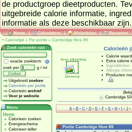
de productgroep
dieetproducten
. Tevens vindt u ook de
uitgebreide calorie informatie, ingre
informatie als deze beschikbaar zijn.
Home
|
Calculators
|
Afslanktips
|
Recepten
•
Calorielijst
»
Per portie
»
Cambridge fibre 89
Zoek calorieën van
Calorieën p
Calorie waar
Extra calorie 
exacte zoekterm
Ingrediënten
zoek per
g / ml
Allergie infor
Zoeken
Producten me
Uitgebreid
zoeken
Calorieën per portie
Calorieën
archief
Beki
Voor je website
Cambridge 50
Menu
A
•
B
•
C
•
D
•
E
•
F
•
G
•
H
•
I
•
J
•
Home
Calorieen zoeken
Energieschema
Portie Cambridge fibre 89
Calorieen teller