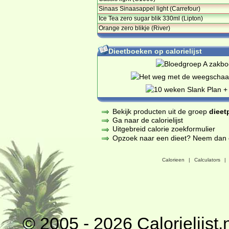
Sinaas Sinaasappel light (Carrefour)
Ice Tea zero sugar blik 330ml (Lipton)
Orange zero blikje (River)
Dieetboeken op calorielijst
Bekijk producten uit de groep
dieet
Ga naar de calorielijst
Uitgebreid calorie zoekformulier
Opzoek naar een dieet? Neem dan een
Calorieen
|
Calculators
|
© 2005 - 2026
Calorielijst.