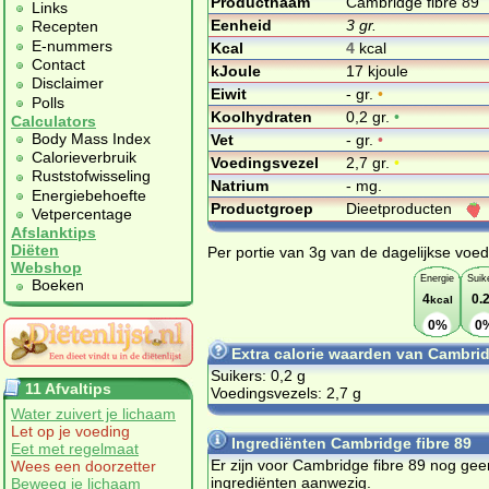
Productnaam
Cambridge fibre 89
Links
Eenheid
3 gr.
Recepten
E-nummers
Kcal
4
kcal
Contact
kJoule
17 kjoule
Disclaimer
Eiwit
- gr.
•
Polls
Koolhydraten
0,2 gr.
•
Calculators
Body Mass Index
Vet
- gr.
•
Calorieverbruik
Voedingsvezel
2,7 gr.
•
Ruststofwisseling
Natrium
- mg.
Energiebehoefte
Productgroep
Dieetproducten
Vetpercentage
Afslanktips
Diëten
Per portie van 3g van de dagelijkse voed
Webshop
Energie
Suik
Boeken
4
0.
kcal
0%
0
Extra calorie waarden van Cambrid
Suikers: 0,2 g
11 Afvaltips
Voedingsvezels: 2,7 g
Water zuivert je lichaam
Let op je voeding
Ingrediënten Cambridge fibre 89
Eet met regelmaat
Er zijn voor Cambridge fibre 89 nog gee
Wees een doorzetter
ingrediënten aanwezig.
Beweeg je lichaam