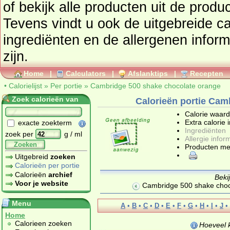
of bekijk alle producten uit de prod
Tevens vindt u ook de uitgebreide cal
ingrediënten en de allergenen infor
zijn.
Home
|
Calculators
|
Afslanktips
|
Recepten
•
Calorielijst
»
Per portie
»
Cambridge 500 shake chocolate orange
Zoek calorieën van
Calorieën portie Cam
Calorie waar
Extra calorie 
exacte zoekterm
Ingrediënten
zoek per
g / ml
Allergie infor
Zoeken
Producten me
Uitgebreid
zoeken
Calorieën per portie
Calorieën
archief
Beki
Voor je website
Cambridge 500 shake cho
Menu
A
•
B
•
C
•
D
•
E
•
F
•
G
•
H
•
I
•
J
•
Home
Calorieen zoeken
Hoeveel 