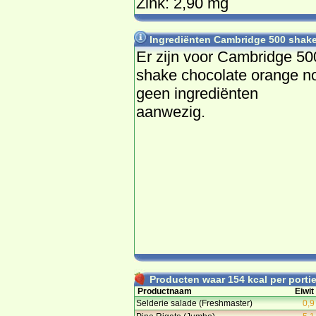
Zink: 2,90 mg
Ingrediënten Cambridge 500 shak
Er zijn voor Cambridge 50
shake chocolate orange n
geen ingrediënten
aanwezig.
Producten waar 154 kcal per portie 
Productnaam
Eiwit
Selderie salade (Freshmaster)
0,9