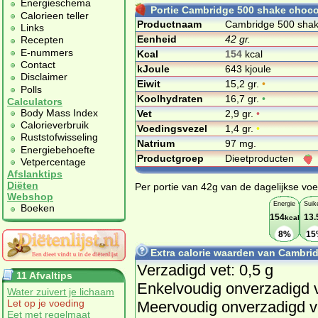
Energieschema
Portie Cambridge 500 shake choco
Calorieen teller
Productnaam
Cambridge 500 shak
Links
Eenheid
42 gr.
Recepten
E-nummers
Kcal
154
kcal
Contact
kJoule
643 kjoule
Disclaimer
Eiwit
15,2 gr.
•
Polls
Koolhydraten
16,7 gr.
•
Calculators
Body Mass Index
Vet
2,9 gr.
•
Calorieverbruik
Voedingsvezel
1,4 gr.
•
Ruststofwisseling
Natrium
97 mg.
Energiebehoefte
Productgroep
Dieetproducten
Vetpercentage
Afslanktips
Diëten
Per portie van 42g van de dagelijkse voe
Webshop
Energie
Suik
Boeken
154
13.
kcal
8%
15
Extra calorie waarden van Cambri
Verzadigd vet: 0,5 g
11 Afvaltips
Enkelvoudig onverzadigd v
Water zuivert je lichaam
Let op je voeding
Meervoudig onverzadigd ve
Eet met regelmaat