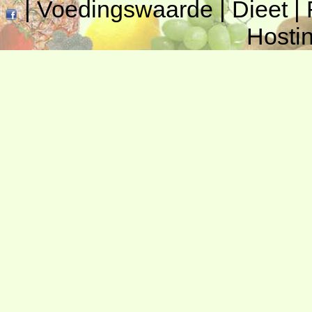
|
Voedingswaarde
|
Dieet
|
Hosti