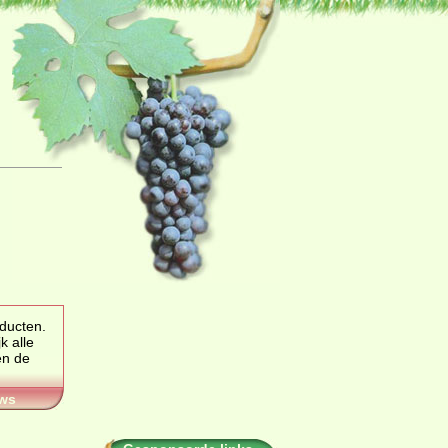
oducten.
ws