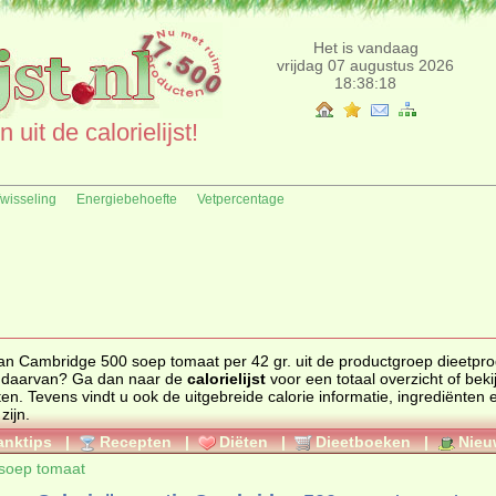
Het is vandaag
vrijdag 07 augustus 2026
18:38:18
uit de calorielijst!
fwisseling
Energiebehoefte
Vetpercentage
van Cambridge 500 soep tomaat per 42 gr. uit de productgroep dieetpr
n daarvan? Ga dan naar de
calorielijst
voor een totaal overzicht of bekijk alle
ten
. Tevens vindt u ook de uitgebreide calorie informatie, ingrediënten en de
zijn.
anktips
|
Recepten
|
Diëten
|
Dieetboeken
|
Nieu
soep tomaat