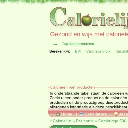
Gezond en wijs met calorieën 
Top dieet producten
Bereken uw:
BMI
Calorieverbruik
Ruststo
Calorieën van producten
In onderstaande tabel staan de calorieën 
Zoekt u een ander product en de calorieë
producten uit de productgroep
dieetproduc
allergenen informatie als deze beschikbaar 
Home
|
Calculators
|
Afsl
•
Calorielijst
»
Per portie
»
Cambridge 500 