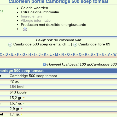
Calorieën portie Cambridge 500 soep tomaat
Calorie waarden
Extra calorie informatie
Ingrediënten
Allergie informatie
Producten met dezelfde energiewaarde
Bekijk ook de calorieën van:
Cambridge 500 soep oriental ch
… |
Cambridge fibre 89
C
•
D
•
E
•
F
•
G
•
H
•
I
•
J
•
K
•
L
•
M
•
N
•
O
•
P
•
Q
•
R
•
S
•
T
•
U
•
V
•
W
Hoeveel kcal bevat 100 gr.Cambridge 50
mbridge 500 soep tomaat
m
Cambridge 500 soep tomaat
42 gr.
154
kcal
643 kjoule
15,2 gr.
•
n
16,7 gr.
•
2,9 gr.
•
el
1,4 gr.
•