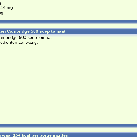
g
114 mg
mg
ten Cambridge 500 soep tomaat
 Cambridge 500 soep tomaat
rediënten aanwezig.
waar 154 kcal per portie inzitten.