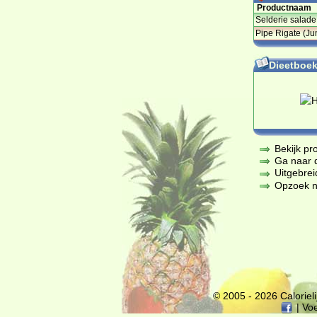
Productnaam
Selderie salade
Pipe Rigate (J
Dieetboeke
Bekijk pr
Ga naar de
Uitgebrei
Opzoek na
© 2005 - 2026
Calorieli
|
Vo