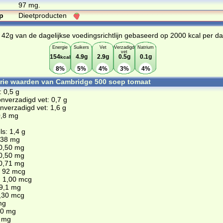
97 mg.
p
Dieetproducten
 42g van de dagelijkse voedingsrichtlijn gebaseerd op 2000 kcal per d
Energie
Suikers
Vet
Verzadigd
Natrium
vet
154
4.9g
2.9g
0.5g
0.1g
kcal
8%
5%
4%
3%
4%
orie waarden van Cambridge 500 soep tomaat
: 0,5 g
nverzadigd vet: 0,7 g
verzadigd vet: 1,6 g
0,8 mg
s: 1,4 g
,38 mg
 0,50 mg
 0,50 mg
 0,71 mg
: 92 mcg
: 1,00 mcg
29,1 mg
1,30 mcg
mg
,0 mg
0 mg