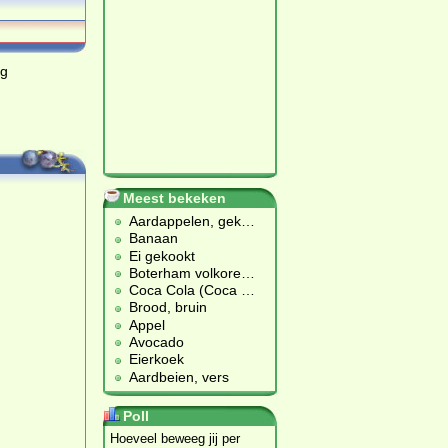
ag
Meest bekeken
Aardappelen, gek
…
Banaan
Ei gekookt
Boterham volkore
…
Coca Cola (Coca
…
Brood, bruin
Appel
Avocado
Eierkoek
Aardbeien, vers
Poll
Hoeveel beweeg jij per