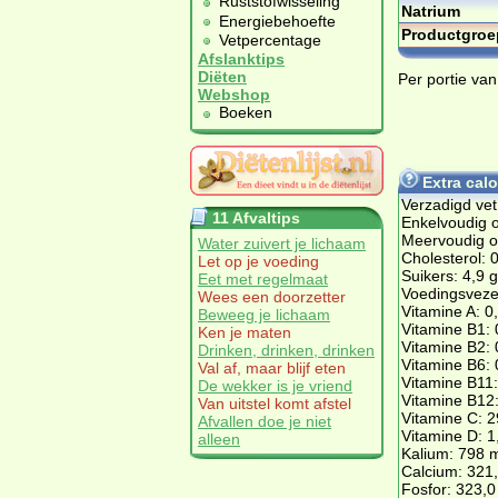
Ruststofwisseling
Natrium
Energiebehoefte
Productgroe
Vetpercentage
Afslanktips
Diëten
Per portie van
Webshop
Boeken
Extra cal
Verzadigd vet
11 Afvaltips
Enkelvoudig o
Meervoudig on
Water zuivert je lichaam
Cholesterol: 
Let op je voeding
Suikers: 4,9 g
Eet met regelmaat
Voedingsvezel
Wees een doorzetter
Vitamine A: 0
Beweeg je lichaam
Vitamine B1:
Ken je maten
Vitamine B2:
Drinken, drinken, drinken
Vitamine B6:
Val af, maar blijf eten
Vitamine B11
De wekker is je vriend
Vitamine B12
Van uitstel komt afstel
Vitamine C: 
Afvallen doe je niet
Vitamine D: 
alleen
Kalium: 798 
Calcium: 321
Fosfor: 323,