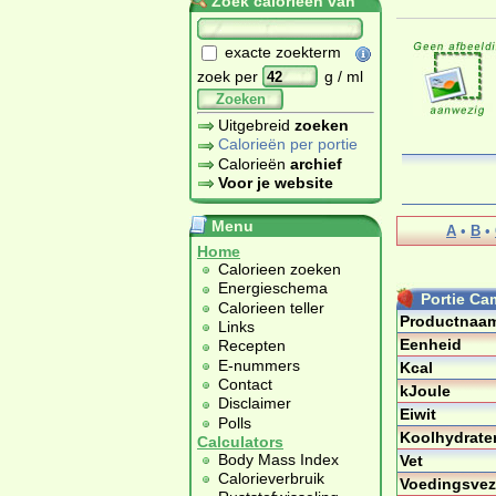
Zoek calorieën van
exacte zoekterm
zoek per
g / ml
Zoeken
Uitgebreid
zoeken
Calorieën per portie
Calorieën
archief
Voor je website
Menu
A
•
B
•
Home
Calorieen zoeken
Energieschema
Portie Ca
Calorieen teller
Productnaa
Links
Eenheid
Recepten
E-nummers
Kcal
Contact
kJoule
Disclaimer
Eiwit
Polls
Koolhydrate
Calculators
Body Mass Index
Vet
Calorieverbruik
Voedingsvez