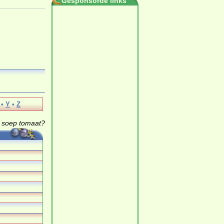
Gesponsorde links
•
Y
•
Z
0 soep tomaat?