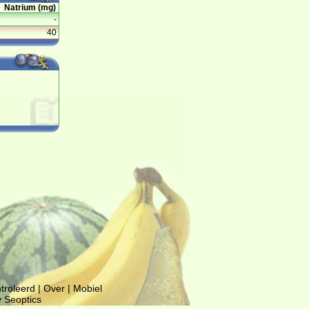
Natrium (mg)
-
40
troleerd
|
Over
|
Mobiel
y Seoptics