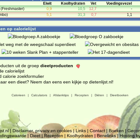
Eiwit
Koolhydraten
Vet
Voedingsvezel
 (Freshmaster)
0,9
10,5
12,7
-
umbo)
5,1
31,3
0,7
1,1
n op calorielijst
oducten uit de groep
dieetproducten
 calorielijst
d calorie zoekformulier
ar een dieet? Neem dan eens een kijkje op dietenlijst.nl
!
Calorieen
|
Calculators
|
Afslanktips
|
Recepten
|
Diëten
|
Dieetboeken
jst.nl
|
Disclaimer, privacy en cookies
|
Links
|
Contact
|
Boeken
|
Gecon
edingswaarde
|
Dieet
|
Recepten
|
Koolhydraten
|
Benelinks
|
Hosting b