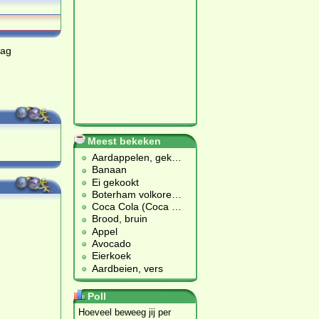
dag
Meest bekeken
Aardappelen, gek
…
Banaan
Ei gekookt
Boterham volkore
…
Coca Cola (Coca
…
Brood, bruin
Appel
Avocado
Eierkoek
Aardbeien, vers
Poll
Hoeveel beweeg jij per