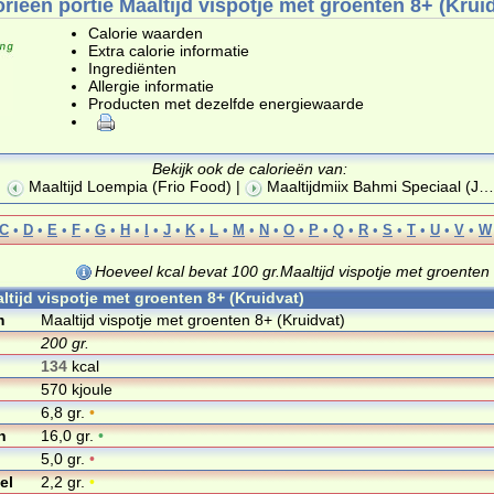
rieën portie Maaltijd vispotje met groenten 8+ (Krui
Calorie waarden
Extra calorie informatie
Ingrediënten
Allergie informatie
Producten met dezelfde energiewaarde
Bekijk ook de calorieën van:
Maaltijd Loempia (Frio Food)
|
Maaltijdmiix Bahmi Speciaal (J
…
C
•
D
•
E
•
F
•
G
•
H
•
I
•
J
•
K
•
L
•
M
•
N
•
O
•
P
•
Q
•
R
•
S
•
T
•
U
•
V
•
W
Hoeveel kcal bevat 100 gr.Maaltijd vispotje met groenten
ltijd vispotje met groenten 8+ (Kruidvat)
m
Maaltijd vispotje met groenten 8+ (Kruidvat)
200 gr.
134
kcal
570 kjoule
6,8 gr.
•
n
16,0 gr.
•
5,0 gr.
•
el
2,2 gr.
•