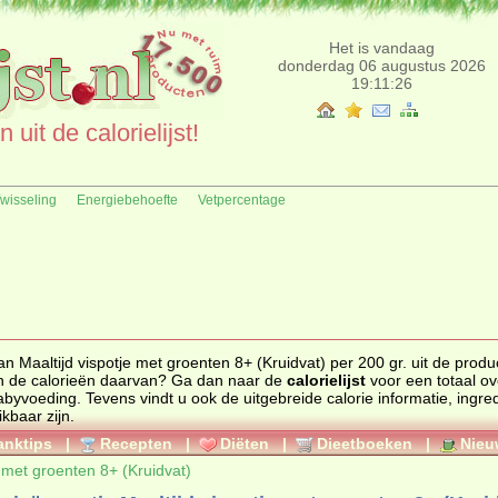
Het is vandaag
donderdag 06 augustus 2026
19:11:26
uit de calorielijst!
fwisseling
Energiebehoefte
Vetpercentage
n Maaltijd vispotje met groenten 8+ (Kruidvat) per 200 gr. uit de prod
roduct en de calorieën daarvan? Ga dan naar de
calorielijst
voor een totaal over
abyvoeding
. Tevens vindt u ook de uitgebreide calorie informatie, ingrediënten
kbaar zijn.
anktips
|
Recepten
|
Diëten
|
Dieetboeken
|
Nieu
e met groenten 8+ (Kruidvat)