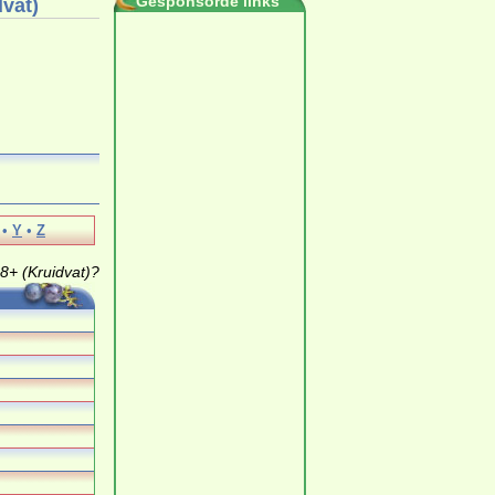
Gesponsorde links
dvat)
•
Y
•
Z
 8+ (Kruidvat)?