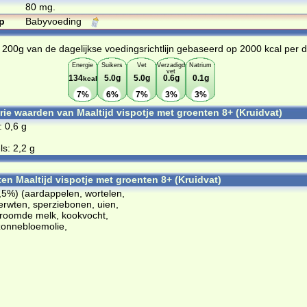
80 mg.
p
Babyvoeding
n 200g van de dagelijkse voedingsrichtlijn gebaseerd op 2000 kcal per 
Energie
Suikers
Vet
Verzadigd
Natrium
vet
134
5.0g
5.0g
0.6g
0.1g
kcal
7%
6%
7%
3%
3%
orie waarden van Maaltijd vispotje met groenten 8+ (Kruidvat)
: 0,6 g
s: 2,2 g
ten Maaltijd vispotje met groenten 8+ (Kruidvat)
,5%) (aardappelen, wortelen,
rwten, sperziebonen, uien,
geroomde melk, kookvocht,
zonnebloemolie,