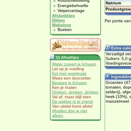
Ruststofwisseling
Natrium
Energiebehoefte
Productgroe
Vetpercentage
Afslanktips
Diëten
Per portie va
Webshop
Boeken
Extra cal
Verzadigd vet
11 Afvaltips
Suikers: 5,0 g
Voedingsvezel
Water zuivert je lichaam
Let op je voeding
Eet met regelmaat
Ingrediën
Wees een doorzetter
Groenten (47
Beweeg je lichaam
tomaten, dope
Ken je maten
selderij), af
Drinken, drinken, drinken
heek (10%), 
Val af, maar blijf eten
maiszetmeel.
De wekker is je vriend
Van uitstel komt afstel
Afvallen doe je niet
alleen