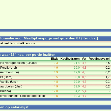
nformatie voor Maaltijd vispotje met groenten 8+ (Kruidvat)
at selderij, melk en vis.
waar 134 kcal per portie inzitten.
Eiwit
Koolhydraten
Vet
Voedingsvezel
tjes, voorgebakken (C1000)
2,3
21,4
4,4
2,5
Perzik (Ursi)
4,9
19,0
4,3
0,2
Aardbei (Ursi)
4,9
19,0
4,3
0,2
i's (Hero)
0,5
30,8
0,5
1,7
Vanille (Ursi)
4,8
19,0
4,3
0,1
 aardbeien (Ursi)
4,9
19,0
4,3
0,2
 (Dulano)
17,0
4,2
5,4
-
enyoghurt met Chocoladebolletjes
3,5
19,3
4,7
-
n op calorielijst