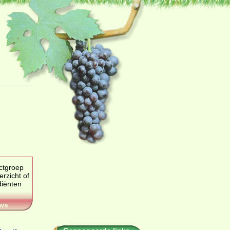
uctgroep
zicht of
ws