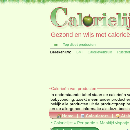
Gezond en wijs met calorieën 
Top dieet producten
Bereken uw:
BMI
Calorieverbruik
Ruststo
Calorieën van producten
In onderstaande tabel staan de calorieën va
babyvoeding. Zoekt u een ander p
bekijk alle producten uit de productgroep
b
en de allergenen informatie als deze beschi
Home
|
Calculators
|
Afsl
•
Calorielijst
»
Per portie
»
Maaltijd vispotj