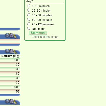
dag?
0 -15 minuten
15 -30 minuten
30 - 60 minuten
60 - 90 minuten
90 - 120 minuten
Nog meer
Stemmen!
Bekijk alle resultaten
Natrium (mg)
500
30
30
80
30
30
1,000
52