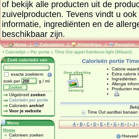
of bekijk alle producten uit de prod
zuivelproducten
. Tevens vindt u ook de uitgebreide calorie
informatie, ingrediënten en de aller
beschikbaar zijn.
Home
|
Calculators
|
Afslanktips
|
Recepten
•
Calorielijst
»
Per portie
»
Time Out appel framboos light (Milsani)
Zoek calorieën van
Calorieën portie Time
Calorie waar
Extra calorie 
exacte zoekterm
Ingrediënten
zoek per
g / ml
Allergie infor
Zoeken
Producten me
Uitgebreid
zoeken
Calorieën per portie
Calorieën
archief
Beki
Voor je website
Time Out aardbei banaan 
Menu
A
•
B
•
C
•
D
•
E
•
F
•
G
•
H
•
I
•
J
•
Home
Calorieen zoeken
Hoeveel 