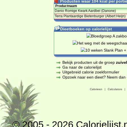
Producten waar 104 kcal per portie 
Productnaam
Danio Romige Kwark Aardbei (Danone)
Terra Plantaardige Bietenburger (Albert Heijn)
Dieetboeken op calorielijst
Bekijk producten uit de groep
zuive
Ga naar de calorielijst
Uitgebreid calorie zoekformulier
Opzoek naar een dieet? Neem dan een
Calorieen
|
Calculators
|
© 2005 - 2026
Calorielijst.