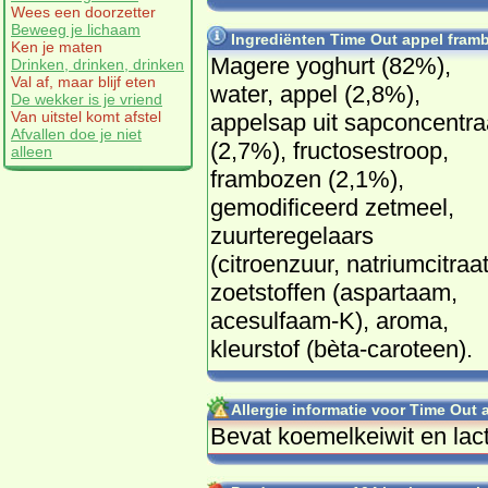
Wees een doorzetter
Beweeg je lichaam
Ingrediënten Time Out appel framb
Ken je maten
Magere yoghurt (82%),
Drinken, drinken, drinken
Val af, maar blijf eten
water, appel (2,8%),
De wekker is je vriend
Van uitstel komt afstel
appelsap uit sapconcentra
Afvallen doe je niet
(2,7%), fructosestroop,
alleen
frambozen (2,1%),
gemodificeerd zetmeel,
zuurteregelaars
(citroenzuur, natriumcitraat
zoetstoffen (aspartaam,
acesulfaam-K), aroma,
kleurstof (bèta-caroteen).
Allergie informatie voor Time Out 
Bevat koemelkeiwit en lac