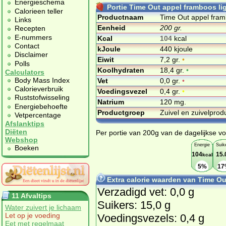
Energieschema
Portie Time Out appel framboos lig
Calorieen teller
Productnaam
Time Out appel framb
Links
Eenheid
200 gr.
Recepten
E-nummers
Kcal
104
kcal
Contact
kJoule
440 kjoule
Disclaimer
Eiwit
7,2 gr.
•
Polls
Koolhydraten
18,4 gr.
•
Calculators
Body Mass Index
Vet
0,0 gr.
•
Calorieverbruik
Voedingsvezel
0,4 gr.
•
Ruststofwisseling
Natrium
120 mg.
Energiebehoefte
Productgroep
Zuivel en zuivelpro
Vetpercentage
Afslanktips
Diëten
Per portie van 200g van de dagelijkse vo
Webshop
Energie
Suik
Boeken
104
15.
kcal
5%
17
Extra calorie waarden van Time Out
Verzadigd vet: 0,0 g
11 Afvaltips
Suikers: 15,0 g
Water zuivert je lichaam
Let op je voeding
Voedingsvezels: 0,4 g
Eet met regelmaat