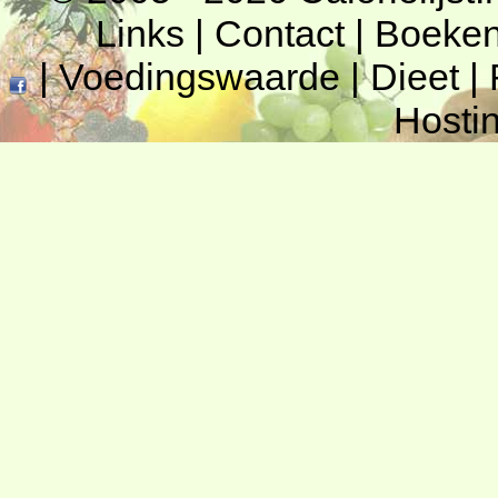
Links
|
Contact
|
Boeke
|
Voedingswaarde
|
Dieet
|
Hosti