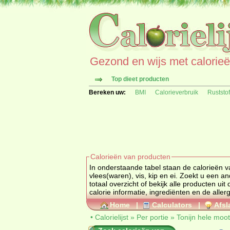
Gezond en wijs met calorieën 
Top dieet producten
Bereken uw:
BMI
Calorieverbruik
Ruststo
Calorieën van producten
In onderstaande tabel staan de calorieën v
vlees(waren), vis, ki
totaal overzicht of bekijk alle produc
calorie informatie, ingrediënten en de aller
Home
|
Calculators
|
Afsl
•
Calorielijst
»
Per portie
»
Tonijn hele moot