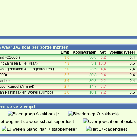
waar 142 kcal per portie inzitten.
Eiwit
Koolhydraten
Vet
Voedingsvezel
eid (C1000 )
3,6
30,8
0,2
0,4
ht Zalm en Dille (Kraft)
7,3
5,1
10,0
0,5
 Voorgebakken & diepgevreoren (
2,0
23,5
4,4
2,4
000)
3,2
30,8
0,4
0,4
Jumbo)
3,6
30,8
0,2
0,4
pel Kaneel (Almhof)
2,7
14,7
7,7
-
van Pastinaak en Wortel (Jumbo)
2,0
10,1
9,2
5,5
n op calorielijst