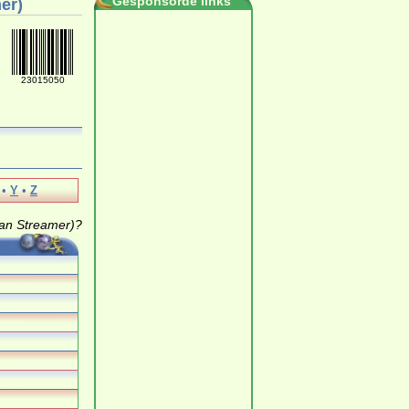
Gesponsorde links
er)
23015050
•
Y
•
Z
ean Streamer)?