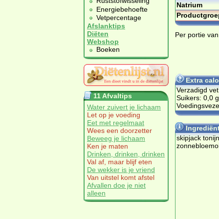
Ruststofwisseling
Natrium
Energiebehoefte
Productgroe
Vetpercentage
Afslanktips
Diëten
Per portie van
Webshop
Boeken
Extra cal
Verzadigd vet
11 Afvaltips
Suikers: 0,0 g
Voedingsvezel
Water zuivert je lichaam
Let op je voeding
Eet met regelmaat
Ingrediën
Wees een doorzetter
skipjack toni
Beweeg je lichaam
zonnebloemol
Ken je maten
Drinken, drinken, drinken
Val af, maar blijf eten
De wekker is je vriend
Van uitstel komt afstel
Afvallen doe je niet
alleen