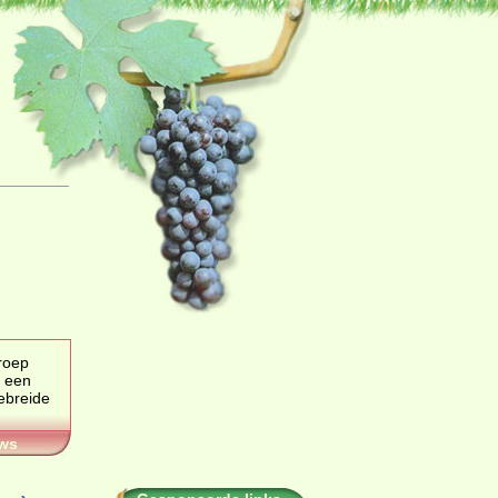
groep
 een
ws