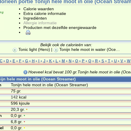
lorieën portie Tonijn hele moot in olie (Ocean Stream
Calorie waarden
Extra calorie informatie
Ingrediënten
Allergie informatie
Producten met dezelfde energiewaarde
Bekijk ook de calorieën van:
Tonic light (Hero)
|
Tonijn hele moot in water (Oce
…
C
•
D
•
E
•
F
•
G
•
H
•
I
•
J
•
K
•
L
•
M
•
N
•
O
•
P
•
Q
•
R
•
S
•
T
•
U
•
V
•
W
Hoeveel kcal bevat 100 gr.Tonijn hele moot in olie (Oc
nijn hele moot in olie (Ocean Streamer)
m
Tonijn hele moot in olie (Ocean Streamer)
75 gr.
142
kcal
596 kjoule
20,3 gr.
•
n
0,0 gr.
•
6,8 gr.
•
el
0,0 gr.
•