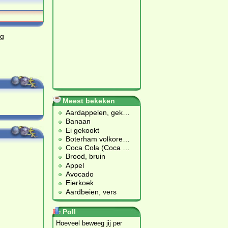
ag
Meest bekeken
Aardappelen, gek
…
Banaan
Ei gekookt
Boterham volkore
…
Coca Cola (Coca
…
Brood, bruin
Appel
Avocado
Eierkoek
Aardbeien, vers
Poll
Hoeveel beweeg jij per