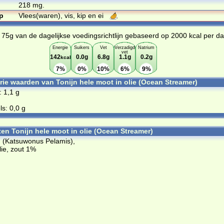
218 mg.
p
Vlees(waren), vis, kip en ei
 75g van de dagelijkse voedingsrichtlijn gebaseerd op 2000 kcal per d
Energie
Suikers
Vet
Verzadigd
Natrium
vet
142
0.0g
6.8g
1.1g
0.2g
kcal
7%
0%
10%
6%
9%
orie waarden van Tonijn hele moot in olie (Ocean Streamer)
: 1,1 g
s: 0,0 g
ten Tonijn hele moot in olie (Ocean Streamer)
jn (Katsuwonus Pelamis),
ie, zout 1%