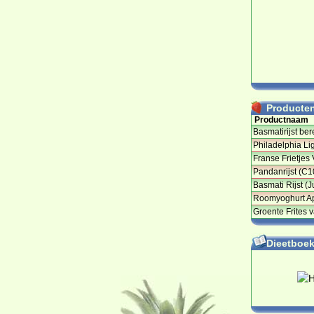
Producten 
Productnaam
Basmatirijst ber
Philadelphia Lig
Franse Frietjes
Pandanrijst (C1
Basmati Rijst (
Roomyoghurt Ap
Groente Frites 
Dieetboeke