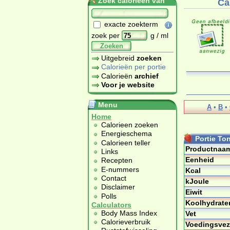
Zoek calorieën van
Ca
exacte zoekterm
zoek per
g / ml
Zoeken
Uitgebreid
zoeken
Calorieën per portie
Calorieën
archief
Voor je website
Menu
A
•
B
•
Home
Calorieen zoeken
Energieschema
Portie To
Calorieen teller
Productnaa
Links
Eenheid
Recepten
E-nummers
Kcal
Contact
kJoule
Disclaimer
Eiwit
Polls
Koolhydrate
Calculators
Body Mass Index
Vet
Calorieverbruik
Voedingsvez