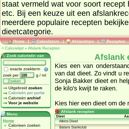
staat vermeld wat voor soort recept het is, lun
etc. Bij een keuze uit een afslankrec
meerdere populaire recepten bekijken van de geko
dieetcategorie.
Home
|
Calculators
|
Afslanktips
|
Recepten
•
Calorielijst
»
Afslank Recepten
Afslank 
Zoek calorieën van
Kies een van onderstaa
exacte zoekterm
van dat dieet. Zo vindt u 
zoek per
g / ml
Sonja Bakker dieet
en help
Zoeken
de kilo's kwijt te raken.
Uitgebreid
zoeken
Calorieën per portie
Calorieën
archief
Kies hier een
dieet
om de r
Voor je website
Afslank recepten
Menu
Dieet
Aa
Home
Atkins Dieet
Calorieen zoeken
Balans Slankclub