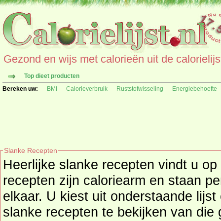
Gezond en wijs met calorieën uit de calorielijs
Top dieet producten
Bereken uw:
BMI
Calorieverbruik
Ruststofwisseling
Energiebehoefte
Slanke Recepten
Heerlijke slanke recepten vindt u op 
recepten zijn caloriearm en staan per dieet groep gesorteerd bij
elkaar. U kiest uit onderstaande lij
slanke recepten te bekijken van die groep. Achter elk recept