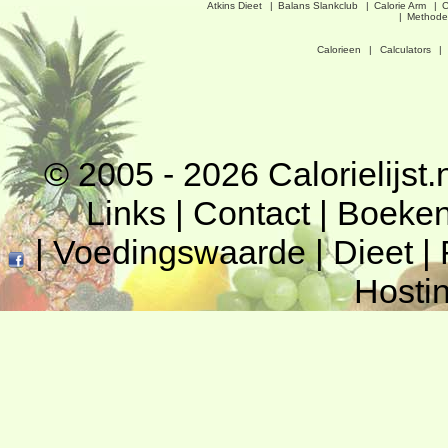
Atkins Dieet
|
Balans Slankclub
|
Calorie Arm
|
C
|
Methode
Calorieen
|
Calculators
|
© 2005 - 2026
Calorielijst.
Links
|
Contact
|
Boeke
|
Voedingswaarde
|
Dieet
|
Hosti