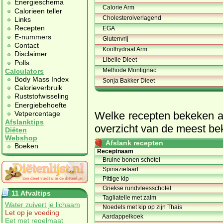
Energieschema
Calorie Arm
Calorieen teller
Cholesterolverlagend
Links
Recepten
EGA
E-nummers
Glutenvrij
Contact
Koolhydraat Arm
Disclaimer
Libelle Dieet
Polls
Methode Montignac
Calculators
Body Mass Index
Sonja Bakker Dieet
Calorieverbruik
Ruststofwisseling
Energiebehoefte
Welke recepten bekeken an
Vetpercentage
Afslanktips
overzicht van de meest be
Diëten
Webshop
Afslank recepten
Boeken
Receptnaam
Bruine bonen schotel
Spinazietaart
Pittige kip
Griekse rundvleesschotel
11 Afvaltips
Tagliatelle met zalm
Water zuivert je lichaam
Noedels met kip op zijn Thais
Let op je voeding
Aardappelkoek
Eet met regelmaat