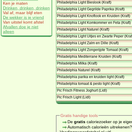
Philadelphia Light Bieslook (Kraft)
Ken je maten
Drinken, drinken, drinken
Philadelphia Light Gegrilde Paprika (Kraft)
Val af, maar blijf eten
Philadelphia Light Knoflook en Kruiden (Kraft)
De wekker is je vriend
Van uitstel komt afstel
Philadelphia Light Komkommer en Feta (Kraft)
Afvallen doe je niet
Philadelphia Light Naturel (Kraft)
alleen
Philadelphia Light Uitjes en Zwarte Peper (Kraf
Philadelphia Light Zalm en Dille (Kraft)
Philadelphia Light Zongerijpte Tomaat (Kraft)
Philadelphia Mediterrane Kruiden (Kraft)
Philadelphia Milka (Kraft)
Philadelphia Naturel (Kraft)
Philadelphia parika en kruiden light (Kraft)
Philadelphia tomaat & pesto light (Kraft)
Pic Frisch Fitness Joghurt (Lidl)
Pic Frisch Light (Lidl)
Gratis handige tools
De
gratis
caloriezoeker op je eige
Automatisch calorieën uitrekenen
Voedingswaardetabel.nl uit!