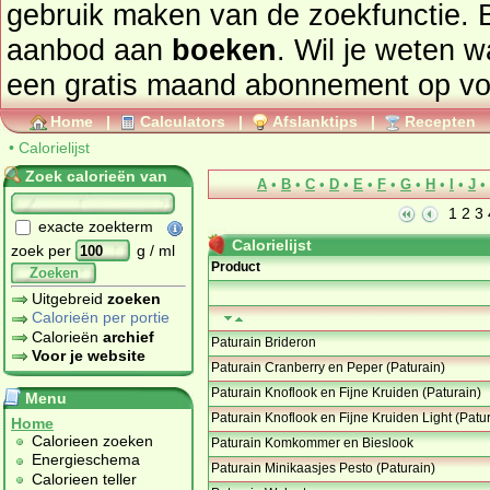
gebruik maken van de zoekfunctie. 
aanbod aan
boeken
. Wil je weten 
een gratis maand abonnement op
vo
Home
|
Calculators
|
Afslanktips
|
Recepten
•
Calorielijst
Zoek calorieën van
A
•
B
•
C
•
D
•
E
•
F
•
G
•
H
•
I
•
J
•
1
2
3
exacte zoekterm
Calorielijst
zoek per
g / ml
Product
Zoeken
Uitgebreid
zoeken
Calorieën per portie
Calorieën
archief
Paturain Brideron
Voor je website
Paturain Cranberry en Peper (Paturain)
Paturain Knoflook en Fijne Kruiden (Paturain)
Menu
Paturain Knoflook en Fijne Kruiden Light (Patu
Home
Calorieen zoeken
Paturain Komkommer en Bieslook
Energieschema
Paturain Minikaasjes Pesto (Paturain)
Calorieen teller