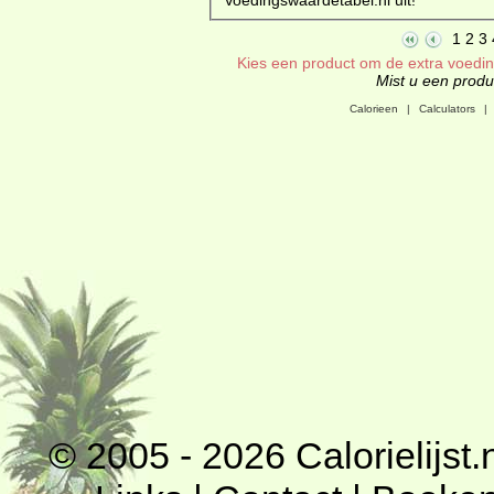
1
2
3
Kies een product om de extra voeding
Mist u een produc
Calorieen
|
Calculators
|
© 2005 - 2026
Calorielijst.