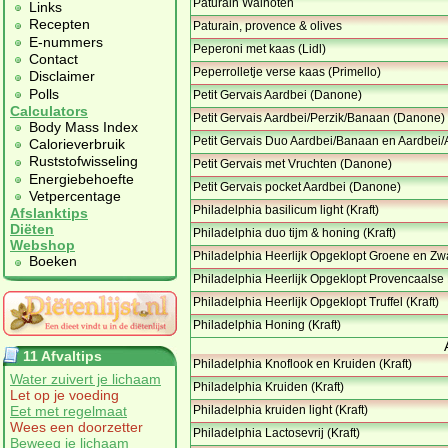
Paturain Walnoten
Links
Recepten
Paturain, provence & olives
E-nummers
Peperoni met kaas (Lidl)
Contact
Peperrolletje verse kaas (Primello)
Disclaimer
Polls
Petit Gervais Aardbei (Danone)
Calculators
Petit Gervais Aardbei/Perzik/Banaan (Danone)
Body Mass Index
Petit Gervais Duo Aardbei/Banaan en Aardbei
Calorieverbruik
Ruststofwisseling
Petit Gervais met Vruchten (Danone)
Energiebehoefte
Petit Gervais pocket Aardbei (Danone)
Vetpercentage
Philadelphia basilicum light (Kraft)
Afslanktips
Diëten
Philadelphia duo tijm & honing (Kraft)
Webshop
Philadelphia Heerlijk Opgeklopt Groene en Zwar
Boeken
Philadelphia Heerlijk Opgeklopt Provencaalse 
Philadelphia Heerlijk Opgeklopt Truffel (Kraft)
Philadelphia Honing (Kraft)
11 Afvaltips
Philadelphia Knoflook en Kruiden (Kraft)
Water zuivert je lichaam
Philadelphia Kruiden (Kraft)
Let op je voeding
Eet met regelmaat
Philadelphia kruiden light (Kraft)
Wees een doorzetter
Philadelphia Lactosevrij (Kraft)
Beweeg je lichaam