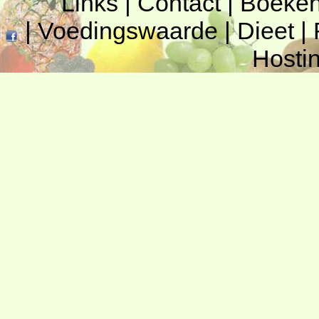
Links
|
Contact
|
Boeke
|
Voedingswaarde
|
Dieet
|
Hosti