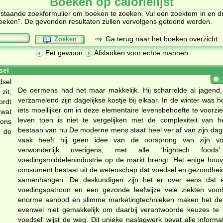
Boeken op calorielijst
staande zoekformulier om boeken te zoeken. Vul een zoektem in en d
oeken". De gevonden resultaten zullen vervolgens getoond worden.
Ga terug naar het boeken overzicht.
Zoeken
Eet gewoon
Afslanken voor echte mannen
sel
De oermens had het maar makkelijk. Hij scharrelde al jagend,
verzamelend zijn dagelijkse kostje bij elkaar. In de winter was h
iets moeilijker om in deze elementaire levensbehoefte te voorzi
leven toen is niet te vergelijken met de complexiteit van 
bestaan van nu.De moderne mens staat heel ver af van zijn dage
vaak heeft hij geen idee van de oorsprong van zijn voe
verwonderlijk overigens, met alle 'hightech food
voedingsmiddelenindustrie op de markt brengt. Het enige houv
g
consument bestaat uit de wetenschap dat voedsel en gezondhei
samenhangen. De deskundigen zijn het er over eens dat 
voedingspatroon en een gezonde leefwijze vele ziekten voo
enorme aanbod en slimme marketingtechnieken maken het d
evenwel niet gemakkelijk om daarbij verantwoorde keuzes te
voedsel' wijst de weg. Dit unieke naslagwerk bevat alle informa