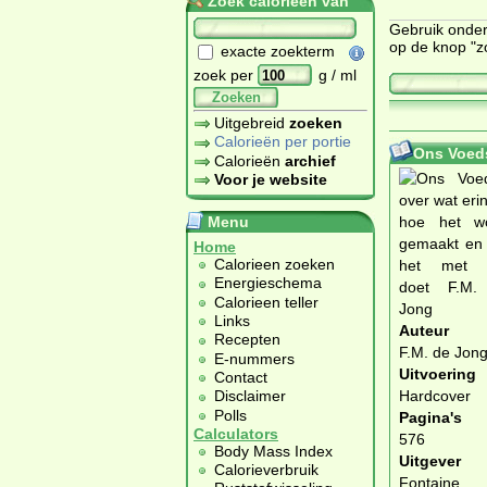
Zoek calorieën van
Gebruik onder
op de knop "z
exacte zoekterm
zoek per
g / ml
Zoeken
Uitgebreid
zoeken
Calorieën per portie
Ons Voed
Calorieën
archief
Voor je website
Menu
Home
Calorieen zoeken
Energieschema
Calorieen teller
Links
Auteur
Recepten
F.M. de Jon
E-nummers
Uitvoering
Contact
Disclaimer
Hardcover
Polls
Pagina's
Calculators
576
Body Mass Index
Uitgever
Calorieverbruik
Fontaine