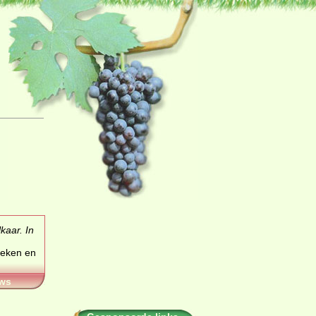
kaar. In
oeken en
ws