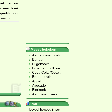
 het met ons
is een boek
genlijk voor
aar zit.
Meest bekeken
Aardappelen, gek
…
Banaan
Ei gekookt
Boterham volkore
…
Coca Cola (Coca
…
Brood, bruin
Appel
Avocado
Eierkoek
Aardbeien, vers
Poll
Hoeveel beweeg jij per