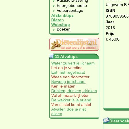
Ruststofwisseling
Uitgevers B.
Energiebehoefte
Vetpercentage
ISBN
Afslanktips
9789059566
Diëten
Jaar
Webshop
2016
Boeken
Prijs
€ 45,00
11 Afvaltips
Water zuivert je lichaam
Let op je voeding
Eet met regelmaat
Wees een doorzetter
Beweeg je lichaam
Ken je maten
Drinken, drinken, drinken
Val af, maar blijf eten
De wekker is je vriend
Van uitstel komt afstel
Afvallen doe je niet
alleen
Dieetboeke