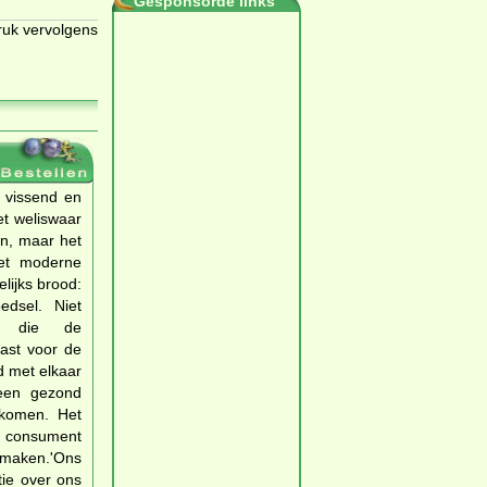
Gesponsorde links
ruk vervolgens
 vissend en
et weliswaar
en, maar het
het moderne
lijks brood:
dsel. Niet
s' die de
ast voor de
d met elkaar
een gezond
rkomen. Het
e consument
 maken.'Ons
tie over ons