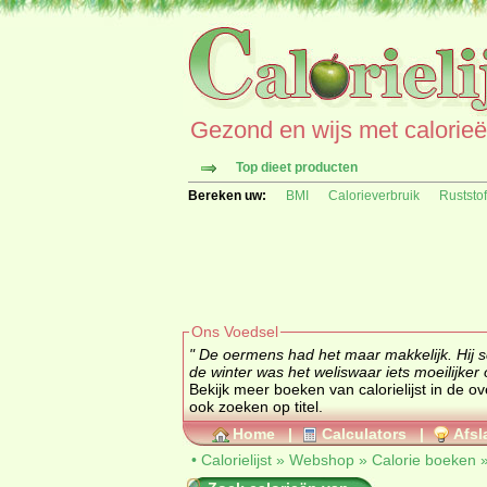
Gezond en wijs met calorieën 
Top dieet producten
Bereken uw:
BMI
Calorieverbruik
Ruststo
Ons Voedsel
" De oermens had het maar makkelijk. Hij sc
de winter was het weliswaar iets moeilijker
Bekijk meer boeken van calorielijst in de 
ook zoeken op titel.
Home
|
Calculators
|
Afsl
•
Calorielijst
»
Webshop
»
Calorie boeken