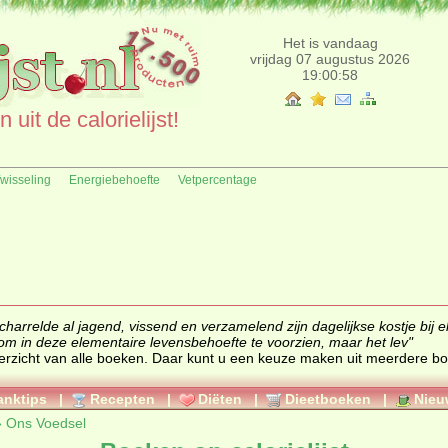
Het is vandaag
vrijdag 07 augustus 2026
19:00:58
uit de calorielijst!
fwisseling
Energiebehoefte
Vetpercentage
harrelde al jagend, vissend en verzamelend zijn dagelijkse kostje bij el
 om in deze elementaire levensbehoefte te voorzien, maar het lev"
overzicht van alle boeken. Daar kunt u een keuze maken uit meerdere b
anktips
|
Recepten
|
Diëten
|
Dieetboeken
|
Nieu
»
Ons Voedsel